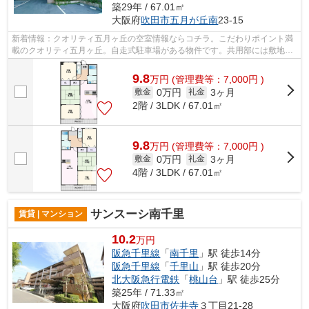
築29年 / 67.01㎡
大阪府
吹田市
五月が丘南
23-15
新着情報：クオリティ五月ヶ丘の空室情報ならコチラ。こだわりポイント満
載のクオリティ五月ヶ丘。自走式駐車場がある物件です。共用部には敷地内
ごみ置き場・エレベータなどが揃って...
9.8
万
円
(管理費等：7,000円 )
0万円
3ヶ月
敷金
礼金
2階 / 3LDK / 67.01㎡
9.8
万
円
(管理費等：7,000円 )
0万円
3ヶ月
敷金
礼金
4階 / 3LDK / 67.01㎡
サンスーシ南千里
賃貸 | マンション
10.2
万円
阪急千里線
「
南千里
」駅 徒歩14分
阪急千里線
「
千里山
」駅 徒歩20分
北大阪急行電鉄
「
桃山台
」駅 徒歩25分
築25年 / 71.33㎡
大阪府
吹田市
佐井寺
３丁目21-28