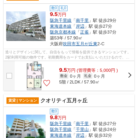
敷0
礼0
9.5
万円
阪急千里線
「
南千里
」駅 徒歩29分
東海道本線
「
岸辺
」駅 徒歩27分
阪急京都本線
「
正雀
」駅 徒歩37分
築53年 / 57.90㎡
大阪府
吹田市
五月が丘東
2-C
造りとデザインに関して、自信をもって情報を提供できるマンションです。
2駅利用可能の物件です。初期費用をカードでお支払いいただけるので、カ
ードで決済したい方にもおすすめです。...
9.5
万
円
(管理費等：5,000円 )
0ヶ月
0ヶ月
敷金
礼金
5階 / 2LDK / 57.90㎡
クオリティ五月ヶ丘
賃貸 | マンション
敷0
9.8
万円
阪急千里線
「
南千里
」駅 徒歩27分
阪急千里線
「
千里山
」駅 徒歩24分
東海道本線
「
岸辺
」駅 徒歩32分