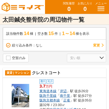
閲覧履歴
お気に入り
メニュー
0
0
太田鍼灸整骨院の周辺物件一覧
14
15
1～14
該当物件数
棟
空き数
件
棟を表示
変更
絞り込み条件：
なし
空室のみ
クレストコート
賃貸 | マンション
敷0
礼0
3.7
万円
東海道本線
「
岸辺
」駅 徒歩26分
阪急千里線
「
南千里
」駅 徒歩27分
阪急京都本線
「
正雀
」駅 徒歩35分
築32年 / 23.00㎡