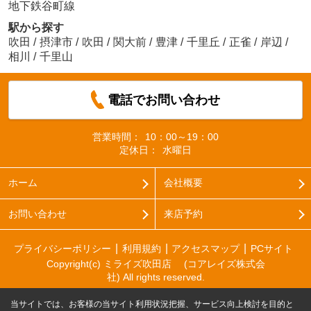
地下鉄谷町線
駅から探す
吹田
/
摂津市
/
吹田
/
関大前
/
豊津
/
千里丘
/
正雀
/
岸辺
/
相川
/
千里山
電話でお問い合わせ
営業時間：
10：00～19：00
定休日：
水曜日
ホーム
会社概要
お問い合わせ
来店予約
プライバシーポリシー
利用規約
アクセスマップ
PCサイト
Copyright(c) ミライズ吹田店 (コアレイズ株式会
社) All rights reserved.
当サイトでは、お客様の当サイト利用状況把握、サービス向上検討を目的と