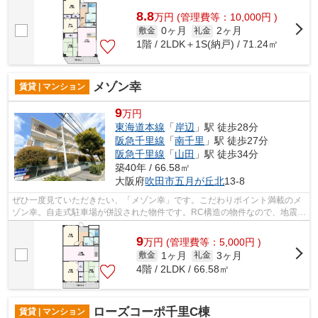
8.8
万
円
(管理費等：10,000円 )
0ヶ月
2ヶ月
敷金
礼金
1階 / 2LDK＋1S(納戸) / 71.24㎡
メゾン幸
賃貸 | マンション
9
万円
東海道本線
「
岸辺
」駅 徒歩28分
阪急千里線
「
南千里
」駅 徒歩27分
阪急千里線
「
山田
」駅 徒歩34分
築40年 / 66.58㎡
大阪府
吹田市
五月が丘北
13-8
ぜひ一度見ていただきたい、「メゾン幸」です。こだわりポイント満載のメ
ゾン幸。自走式駐車場が併設された物件です。RC構造の物件なので、地震や
騒音の対策にも優れていますよ。ミラ...
9
万
円
(管理費等：5,000円 )
1ヶ月
3ヶ月
敷金
礼金
4階 / 2LDK / 66.58㎡
ローズコーポ千里C棟
賃貸 | マンション