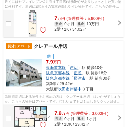
近くにはセブンイレブン佐井寺４丁目店(徒歩5分)がありちょっとした買い物
に便利です。周辺に2駅ありの電車通勤しやすい物件です。こちらの物件は
築5年ですが、充実の設備が整っていま...
7
万
円
(管理費等：5,800円 )
0ヶ月
10万円
敷金
礼金
2階 / 1K / 34.02㎡
クレアール岸辺
賃貸 | アパート
敷0
7.9
万円
東海道本線
「
岸辺
」駅 徒歩10分
阪急京都本線
「
正雀
」駅 徒歩18分
阪急京都本線
「
摂津市
」駅 徒歩30分
築3年 / 29.42㎡
大阪府
吹田市
岸部中
３丁目
吹田市周辺にある物件をお求めの方は「クレアール岸辺」はいかがでしょう
か。こちらの物件はアパートです。忙しい日でもゴミ出しをサクッと終えら
れるように、敷地内にゴミ置き場をつ...
7.9
万
円
(管理費等：3,000円 )
0ヶ月
1ヶ月
敷金
礼金
2階 / 1DK / 29.42㎡