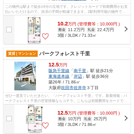
この物件は駅まで徒歩14分の立地です。クレジットカードで初期費用がお支
払いいただけるので、決済の手間が軽減できます。2駅利用可能の物件で
す。共用部には敷地内ごみ置き場・エレベ...
10.2
万
円
(管理費等：10,000円 )
11.2万円
22.4万円
敷金
礼金
3階 / 3LDK / 71.33㎡
パークフォレスト千里
賃貸 | マンション
12.5
万円
阪急千里線
「
南千里
」駅 徒歩21分
東海道本線
「
岸辺
」駅 徒歩36分
築26年 / 71.86㎡
大阪府
吹田市
佐井寺
３丁目
ぜひ一度見ていただきたい、「パークフォレスト千里」です。新着情報：パ
ークフォレスト千里の空室情報ならコチラ。こちらは初期費用をカードでお
支払いいただける物件なので、支払い...
12.5
万
円
(管理費等：10,000円 )
10万円
25万円
敷金
礼金
3階 / 3LDK / 71.86㎡