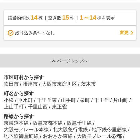
14
15
1～14
該当物件数
棟
空き数
件
棟を表示
変更
絞り込み条件：
なし
ページトップへ
市区町村から探す
吹田市
/
摂津市
/
大阪市東淀川区
/
茨木市
町名から探す
小松
/
垂水町
/
千里丘東
/
山手町
/
泉町
/
千里丘
/
片山町
/
上山手町
/
千里山西
/
東正雀
路線から探す
東海道本線
/
阪急京都本線
/
阪急千里線
/
大阪モノレール本線
/
北大阪急行電鉄
/
地下鉄今里筋線
/
地下鉄御堂筋線
/
おおさか東線
/
大阪モノレール彩都
/