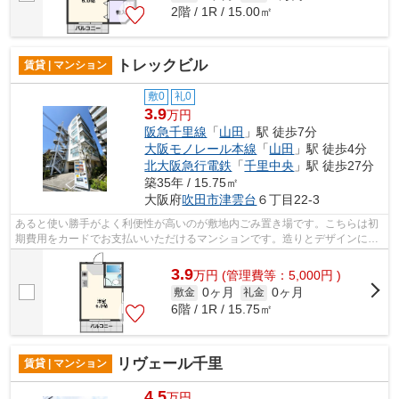
2階 / 1R / 15.00㎡
トレックビル
賃貸 | マンション
敷0
礼0
3.9
万円
阪急千里線
「
山田
」駅 徒歩7分
大阪モノレール本線
「
山田
」駅 徒歩4分
北大阪急行電鉄
「
千里中央
」駅 徒歩27分
築35年 / 15.75㎡
大阪府
吹田市
津雲台
６丁目22-3
あると使い勝手がよく利便性が高いのが敷地内ごみ置き場です。こちらは初
期費用をカードでお支払いいただけるマンションです。造りとデザインに関
して、自信をもって情報を提供できる...
3.9
万
円
(管理費等：5,000円 )
0ヶ月
0ヶ月
敷金
礼金
6階 / 1R / 15.75㎡
リヴェール千里
賃貸 | マンション
4.5
万円