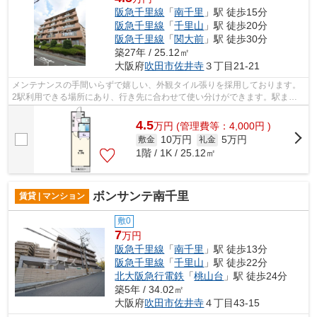
阪急千里線
「
南千里
」駅 徒歩15分
阪急千里線
「
千里山
」駅 徒歩20分
阪急千里線
「
関大前
」駅 徒歩30分
築27年 / 25.12㎡
大阪府
吹田市
佐井寺
３丁目21-21
メンテナンスの手間いらずで嬉しい、外観タイル張りを採用しております。
2駅利用できる場所にあり、行き先に合わせて使い分けができます。駅まで
徒歩15分と、立地が魅力的な物件です。...
4.5
万
円
(管理費等：4,000円 )
10万円
5万円
敷金
礼金
1階 / 1K / 25.12㎡
ボンサンテ南千里
賃貸 | マンション
敷0
7
万円
阪急千里線
「
南千里
」駅 徒歩13分
阪急千里線
「
千里山
」駅 徒歩22分
北大阪急行電鉄
「
桃山台
」駅 徒歩24分
築5年 / 34.02㎡
大阪府
吹田市
佐井寺
４丁目43-15