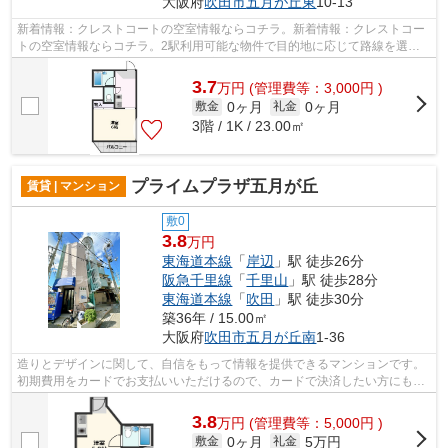
大阪府
吹田市
五月が丘東
10-13
新着情報：クレストコートの空室情報ならコチラ。新着情報：クレストコー
トの空室情報ならコチラ。2駅利用可能な物件で目的地に応じて路線を選ぶ
ことができます。安全面を気にする方、...
3.7
万
円
(管理費等：3,000円 )
0ヶ月
0ヶ月
敷金
礼金
3階 / 1K / 23.00㎡
プライムプラザ五月が丘
賃貸 | マンション
敷0
3.8
万円
東海道本線
「
岸辺
」駅 徒歩26分
阪急千里線
「
千里山
」駅 徒歩28分
東海道本線
「
吹田
」駅 徒歩30分
築36年 / 15.00㎡
大阪府
吹田市
五月が丘南
1-36
造りとデザインに関して、自信をもって情報を提供できるマンションです。
初期費用をカードでお支払いいただけるので、カードで決済したい方にもお
すすめです。敷地内ごみ置き場がある...
3.8
万
円
(管理費等：5,000円 )
0ヶ月
5万円
敷金
礼金