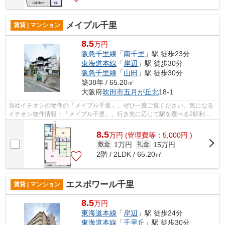
メイプル千里
賃貸 | マンション
8.5
万円
阪急千里線
「
南千里
」駅 徒歩23分
東海道本線
「
岸辺
」駅 徒歩30分
阪急千里線
「
山田
」駅 徒歩30分
築38年 / 65.20㎡
大阪府
吹田市
五月が丘北
18-1
当社イチオシの物件の「メイプル千里」。ぜひ一度ご覧ください。気になる
イチオシ物件情報：「メイプル千里」。行き先に応じて駅を選べる2駅利用
可能なマンションです。遮音性が高く静...
8.5
万
円
(管理費等：5,000円 )
1万円
15万円
敷金
礼金
2階 / 2LDK / 65.20㎡
エスポワール千里
賃貸 | マンション
8.5
万円
東海道本線
「
岸辺
」駅 徒歩24分
東海道本線
「
千里丘
」駅 徒歩30分