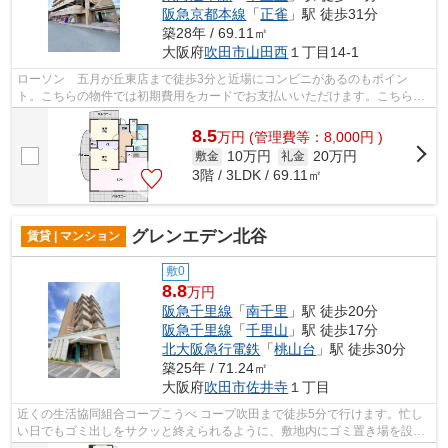
阪急京都本線
「
正雀
」駅 徒歩31分
築28年 / 69.11㎡
大阪府
吹田市
山田西
１丁目14-1
ローソン 五月が丘東店まで徒歩3分と近場にコンビニがあるのもポイン
ト。こちらの物件では初期費用をカードでお支払いいただけます。こちらの
物件はマンションです。共用部には敷地内...
8.5
万
円
(管理費等：8,000円 )
10万円
20万円
敷金
礼金
3階 / 3LDK / 69.11㎡
グレンエデン北谷
賃貸 | マンション
敷0
8.8
万円
阪急千里線
「
南千里
」駅 徒歩20分
阪急千里線
「
千里山
」駅 徒歩17分
北大阪急行電鉄
「
桃山台
」駅 徒歩30分
築25年 / 71.24㎡
大阪府
吹田市
佐井寺
１丁目
近くの生活協同組合コープこうべ コープ吹田まで徒歩5分で行けます。忙し
い日でもゴミ出しをサクッと終えられるように、敷地内にゴミ置き場を設置
しています。防犯対策もバッチリなマ...