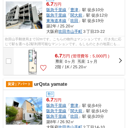
6.7
万円
阪急千里線
「
豊津
」駅 徒歩10分
阪急千里線
「
関大前
」駅 徒歩12分
東海道本線
「
吹田
」駅 徒歩19分
築2年 / 25.20㎡
大阪府
吹田市
山手町
３丁目23-22
吹田山手郵便局まで32mです。こちらの物件はマンションです。行き先に応
じて駅を選べる2駅利用可能なマンションです。もしものときの地震にも心
強い鉄骨造マンション。ミライズ吹田店...
6.7
万
円
(管理費等：5,000円 )
0ヶ月
1ヶ月
敷金
礼金
2階 / 1K / 25.20㎡
urQsta yamate
賃貸 | アパート
敷0
6.7
万円
阪急千里線
「
豊津
」駅 徒歩4分
阪急千里線
「
関大前
」駅 徒歩14分
阪急千里線
「
吹田
」駅 徒歩20分
築8年 / 26.92㎡
大阪府
吹田市
山手町
２丁目14-10