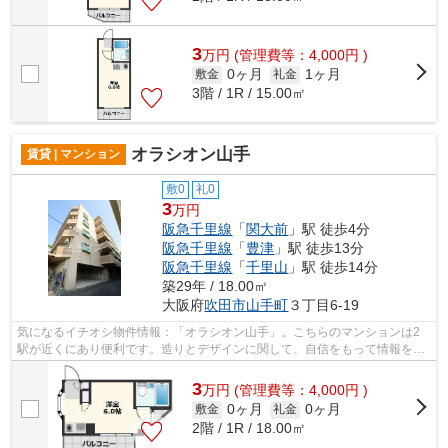
3
万
円
(管理費等：4,000円 )
0ヶ月
1ヶ月
敷金
礼金
3階 / 1R / 15.00㎡
オラシオン山手
賃貸 | マンション
敷0
礼0
3
万円
阪急千里線
「
関大前
」駅 徒歩4分
阪急千里線
「
豊津
」駅 徒歩13分
阪急千里線
「
千里山
」駅 徒歩14分
築29年 / 18.00㎡
大阪府
吹田市
山手町
３丁目6-19
気になるイチオシ物件情報：「オラシオン山手」。こちらのマンションは2
駅が近くにあり便利です。造りとデザインに関して、自信をもって情報を提
供できるマンションです。共用部にはエ...
3
万
円
(管理費等：4,000円 )
0ヶ月
0ヶ月
敷金
礼金
2階 / 1R / 18.00㎡