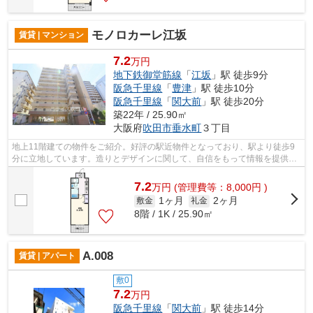
モノロカーレ江坂
賃貸 | マンション
7.2
万円
地下鉄御堂筋線
「
江坂
」駅 徒歩9分
阪急千里線
「
豊津
」駅 徒歩10分
阪急千里線
「
関大前
」駅 徒歩20分
築22年 / 25.90㎡
大阪府
吹田市
垂水町
３丁目
地上11階建ての物件をご紹介。好評の駅近物件となっており、駅より徒歩9
分に立地しています。造りとデザインに関して、自信をもって情報を提供で
きるマンションです。共用部には敷地内...
7.2
万
円
(管理費等：8,000円 )
1ヶ月
2ヶ月
敷金
礼金
8階 / 1K / 25.90㎡
A.008
賃貸 | アパート
敷0
7.2
万円
阪急千里線
「
関大前
」駅 徒歩14分