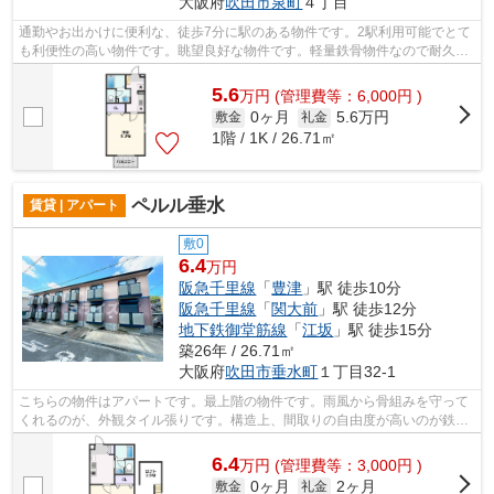
大阪府
吹田市
泉町
４丁目
通勤やお出かけに便利な、徒歩7分に駅のある物件です。2駅利用可能でとて
も利便性の高い物件です。眺望良好な物件です。軽量鉄骨物件なので耐久性
が高い物件です。阪急千里線豊津近く...
5.6
万
円
(管理費等：6,000円 )
0ヶ月
5.6万円
敷金
礼金
1階 / 1K / 26.71㎡
ペルル垂水
賃貸 | アパート
敷0
6.4
万円
阪急千里線
「
豊津
」駅 徒歩10分
阪急千里線
「
関大前
」駅 徒歩12分
地下鉄御堂筋線
「
江坂
」駅 徒歩15分
築26年 / 26.71㎡
大阪府
吹田市
垂水町
１丁目32-1
こちらの物件はアパートです。最上階の物件です。雨風から骨組みを守って
くれるのが、外観タイル張りです。構造上、間取りの自由度が高いのが鉄骨
造の魅力。今から物件をお探しになる...
6.4
万
円
(管理費等：3,000円 )
0ヶ月
2ヶ月
敷金
礼金