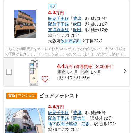
敷0
4.4
万円
阪急千里線
「
豊津
」駅 徒歩8分
阪急千里線
「
吹田
」駅 徒歩11分
東海道本線
「
吹田
」駅 徒歩17分
築34年 / 21.28㎡
大阪府
吹田市
泉町
２丁目22-2
こちらは初期費用をカードでお支払いいただける物件なので、支払い手続き
の手間が省けます。ゴミ出しを楽にするために、遠くまで行かずに済むゴミ
置き場を共用部に付けています。2駅利...
4.4
万
円
(管理費等：2,000円 )
0ヶ月
1ヶ月
敷金
礼金
1階 / 1R / 21.28㎡
ピュアフォレスト
賃貸 | マンション
4.4
万円
阪急千里線
「
豊津
」駅 徒歩5分
阪急千里線
「
関大前
」駅 徒歩12分
地下鉄御堂筋線
「
江坂
」駅 徒歩15分
築28年 / 23.25㎡