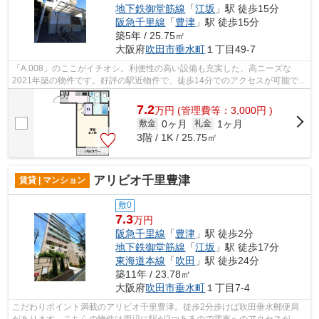
地下鉄御堂筋線
「
江坂
」駅 徒歩15分
阪急千里線
「
豊津
」駅 徒歩15分
築5年 / 25.75㎡
大阪府
吹田市
垂水町
１丁目49-7
「A.008」のここがイチオシ。利便性の高い設備も充実した、高ニーズな
2021年築の物件です。好評の駅近物件で、徒歩14分でのアクセスが可能で
す。2駅利用可能な物件なので、交通経路を...
7.2
万
円
(管理費等：3,000円 )
0ヶ月
1ヶ月
敷金
礼金
3階 / 1K / 25.75㎡
アリビオ千里豊津
賃貸 | マンション
敷0
7.3
万円
阪急千里線
「
豊津
」駅 徒歩2分
地下鉄御堂筋線
「
江坂
」駅 徒歩17分
東海道本線
「
吹田
」駅 徒歩24分
築11年 / 23.78㎡
大阪府
吹田市
垂水町
１丁目7-4
こだわりポイント満載のアリビオ千里豊津。徒歩2分歩けば吹田垂水郵便局