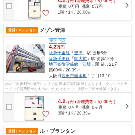
4.2
万
円
(管理費等：5,000円 )
0万円
0万円
敷金
礼金
1階 / 1K / 26.00㎡
メゾン豊津
賃貸 | マンション
敷0
礼0
4.2
万円
阪急千里線
「
豊津
」駅 徒歩5分
阪急千里線
「
関大前
」駅 徒歩12分
地下鉄御堂筋線
「
江坂
」駅 徒歩21分
築60年 / 26.39㎡
大阪府
吹田市
垂水町
１丁目13-10
歩いて徒歩4分の場所にキリン堂 豊津店調剤薬局もあります。クレジットカ
ードで初期費用がお支払いいただけるので、決済の手間が軽減できます。2
駅利用ができて、電車での移動に役立つ...
4.2
万
円
(管理費等：5,000円 )
0ヶ月
0ヶ月
敷金
礼金
3階 / 1K / 26.39㎡
ル・プランタン
賃貸 | マンション