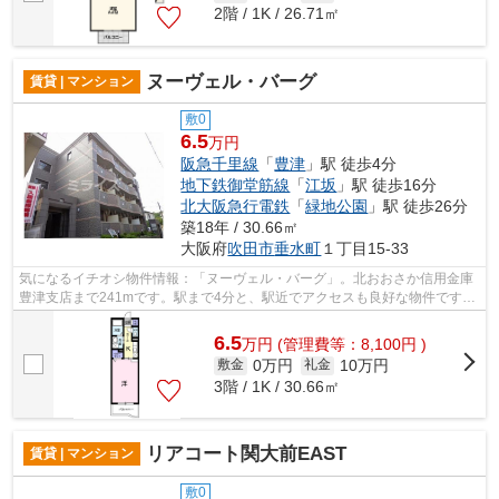
2階 / 1K / 26.71㎡
ヌーヴェル・バーグ
賃貸 | マンション
敷0
6.5
万円
阪急千里線
「
豊津
」駅 徒歩4分
地下鉄御堂筋線
「
江坂
」駅 徒歩16分
北大阪急行電鉄
「
緑地公園
」駅 徒歩26分
築18年 / 30.66㎡
大阪府
吹田市
垂水町
１丁目15-33
気になるイチオシ物件情報：「ヌーヴェル・バーグ」。北おおさか信用金庫
豊津支店まで241mです。駅まで4分と、駅近でアクセスも良好な物件です。
共用部には敷地内ごみ置き場・エレベー...
6.5
万
円
(管理費等：8,100円 )
0万円
10万円
敷金
礼金
3階 / 1K / 30.66㎡
リアコート関大前EAST
賃貸 | マンション
敷0