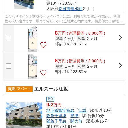
築18年 / 28.50㎡
大阪府
吹田市
垂水町
３丁目
こだわりポイント満載のドライバウム江坂。利用可能な駅が2駅あり、利便
性の高い物件です。駅まで徒歩15分に立地する物件です。共用部には敷地内
ごみ置き場・エレベータなどが揃ってお...
8
万
円
(管理費等：8,000円 )
1ヶ月
2ヶ月
敷金
礼金
5階 / 1K / 28.50㎡
8
万
円
(管理費等：8,000円 )
1ヶ月
2ヶ月
敷金
礼金
8階 / 1K / 28.50㎡
エルスール江坂
賃貸 | アパート
敷0
9.2
万円
地下鉄御堂筋線
「
江坂
」駅 徒歩10分
阪急千里線
「
豊津
」駅 徒歩10分
阪急千里線
「
関大前
」駅 徒歩15分
築10年 / 31.91㎡