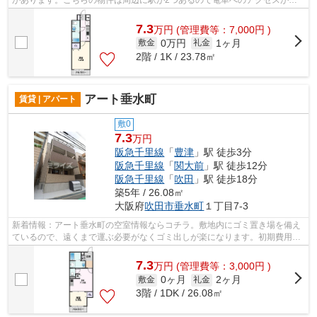
があります。こちらの物件は周辺に駅が2つあるので電車へのアクセスが便
利な物件です。共用部にはエレベータ・...
7.3
万
円
(管理費等：7,000円 )
0万円
1ヶ月
敷金
礼金
2階 / 1K / 23.78㎡
アート垂水町
賃貸 | アパート
敷0
7.3
万円
阪急千里線
「
豊津
」駅 徒歩3分
阪急千里線
「
関大前
」駅 徒歩12分
阪急千里線
「
吹田
」駅 徒歩18分
築5年 / 26.08㎡
大阪府
吹田市
垂水町
１丁目7-3
新着情報：アート垂水町の空室情報ならコチラ。敷地内にゴミ置き場を備え
ているので、遠くまで運ぶ必要がなくゴミ出しが楽になります。初期費用を
カードでお支払いいただけるので、カ...
7.3
万
円
(管理費等：3,000円 )
0ヶ月
2ヶ月
敷金
礼金
3階 / 1DK / 26.08㎡