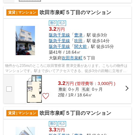
吹田市泉町５丁目のマンション
賃貸 | マンション
敷0
礼0
3.2
万円
阪急千里線
「
豊津
」駅 徒歩3分
阪急千里線
「
吹田
」駅 徒歩14分
阪急千里線
「
関大前
」駅 徒歩15分
築41年 / 18.64㎡
大阪府
吹田市
泉町
５丁目
物件から235mのところに吹田警察署 豊津交番があります。こちらの物件は
マンションです。駅まで歩いてアクセスできる、徒歩3分の距離に立地する
物件です。頑強で信頼性の高い鉄骨造の...
3.2
万
円
(管理費等：3,000円 )
0ヶ月
0ヶ月
敷金
礼金
2階 / 1R / 18.64㎡
吹田市泉町５丁目のマンション
賃貸 | マンション
敷0
礼0
3.3
万円