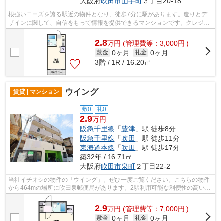
大阪府
吹田市
山手町
３丁目20-18
根強いニーズを誇る駅近の物件となり、徒歩7分に駅があります。造りとデ
ザインに関して、自信をもって情報を提供できるマンションです。クレジッ
トカードで初期費用をお支払いいただけ...
2.8
万
円
(管理費等：3,000円 )
0ヶ月
0ヶ月
敷金
礼金
3階 / 1R / 16.20㎡
ウイング
賃貸 | マンション
敷0
礼0
2.9
万円
阪急千里線
「
豊津
」駅 徒歩8分
阪急千里線
「
吹田
」駅 徒歩11分
東海道本線
「
吹田
」駅 徒歩17分
築32年 / 16.71㎡
大阪府
吹田市
泉町
２丁目22-2
当社イチオシの物件の「ウイング」。ぜひ一度ご覧ください。こちらの物件
から464mの場所に吹田泉郵便局があります。2駅利用可能な利便性の高い物
件です。自分好みの外観で選びたい方、...
2.9
万
円
(管理費等：7,000円 )
0ヶ月
0ヶ月
敷金
礼金