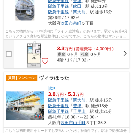
阪急千里線
「
豊津
」駅 徒歩4分
阪急千里線
「
吹田
」駅 徒歩13分
阪急千里線
「
関大前
」駅 徒歩16分
築36年 / 17.92㎡
大阪府
吹田市
泉町
５丁目
こちらの物件から380m以内に「ライフ 豊津店」があります。駅から徒歩4分
というアクセス良好な駅近物件はいかがですか。こちらの物件はマンション
です。高い信頼性が魅力の鉄骨造建築...
3.3
万
円
(管理費等：4,000円 )
0ヶ月
0ヶ月
敷金
礼金
4階 / 1K / 17.92㎡
ヴィラほった
賃貸 | マンション
敷0
3.8
5.3
万円～
万円
阪急千里線
「
関大前
」駅 徒歩15分
阪急千里線
「
豊津
」駅 徒歩13分
阪急千里線
「
千里山
」駅 徒歩21分
築41年 / 18.00㎡～22.00㎡
大阪府
吹田市
山手町
３丁目35-3
こちらは初期費用をカードでお支払いいただける物件です。駅まで徒歩15分