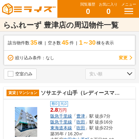
閲覧履歴
お気に入り
メニュー
0
0
らふれーず 豊津店の周辺物件一覧
35
45
1～30
該当物件数
棟
空き数
件
棟を表示
変更
絞り込み条件：
なし
空室のみ
ソサエティ山手（レディースマンション）
賃貸 | マンション
敷0
礼0
2.8
万円
阪急千里線
「
豊津
」駅 徒歩7分
阪急千里線
「
吹田
」駅 徒歩16分
東海道本線
「
吹田
」駅 徒歩22分
築35年 / 16.20㎡