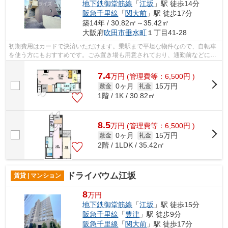
地下鉄御堂筋線
「
江坂
」駅 徒歩14分
阪急千里線
「
関大前
」駅 徒歩17分
築14年 / 30.82㎡～35.42㎡
大阪府
吹田市
垂水町
１丁目41-28
初期費用はカードで決済いただけます。乗駅まで平坦な物件なので、自転車
を使う方にもおすすめです。ごみ置き場も用意されており、通勤前などにご
み捨て可能です。鉄筋コンクリートで...
7.4
万
円
(管理費等：6,500円 )
0ヶ月
15万円
敷金
礼金
1階 / 1K / 30.82㎡
8.5
万
円
(管理費等：6,500円 )
0ヶ月
15万円
敷金
礼金
2階 / 1LDK / 35.42㎡
ドライバウム江坂
賃貸 | マンション
8
万円
地下鉄御堂筋線
「
江坂
」駅 徒歩15分
阪急千里線
「
豊津
」駅 徒歩9分
阪急千里線
「
関大前
」駅 徒歩17分