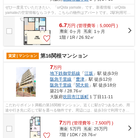
ぜひ一度見ていただきたい、「urQsta yamate」です。新着情報：urQsta
yamateの空室情報ならコチラ。こちらの物件はアパートです。2駅利用可能
なアクセスの良いアパートです。ミライズ...
6.7
万
円
(管理費等：5,000円 )
0ヶ月
1ヶ月
敷金
礼金
1階 / 1R / 26.92㎡
第16関根マンション
賃貸 | マンション
7
万円
地下鉄御堂筋線
「
江坂
」駅 徒歩3分
阪急千里線
「
豊津
」駅 徒歩12分
阪急千里線
「
関大前
」駅 徒歩18分
築21年 / 28.76㎡
大阪府
吹田市
江坂町
１丁目11-11
こだわりポイント満載の第16関根マンション。近くに駅が2つあるため、用
途や行き先に応じて駅を選べる物件です。周辺には、徒歩3分で利用できる
駅があります。共用部には敷地内ごみ置...
7
万
円
(管理費等：7,500円 )
5万円
25万円
敷金
礼金
7階 / 1DK / 28.76㎡