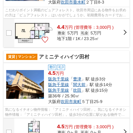
大阪府
吹田市
垂水町
２丁目8-3
こだわりポイント満載のピュアフォレスト。吹田市周辺にある物件をお求め
の方は「ピュアフォレスト」はいかがでしょうか。初期費用をカードでお支
払いいただけるので、カードで決済し...
4.4
万
円
(管理費等：3,000円 )
5万円
5万円
敷金
礼金
地下1階 / 1K / 23.25㎡
アミニティハイツ田村
賃貸 | マンション
敷0
礼0
4.5
万円
阪急千里線
「
豊津
」駅 徒歩3分
阪急千里線
「
関大前
」駅 徒歩14分
阪急千里線
「
吹田
」駅 徒歩15分
築36年 / 25.90㎡
大阪府
吹田市
泉町
５丁目25-9
気になるイチオシ物件情報：「アミニティハイツ田村」。気になるイチオシ
物件情報：「アミニティハイツ田村」。徒歩3分の位置に駅がある物件で
す。鉄骨造なら、耐久性や耐震性が高いの...
4.5
万
円
(管理費等：3,000円 )
0ヶ月
0ヶ月
敷金
礼金