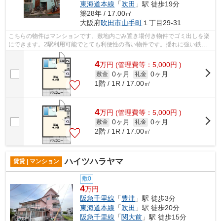
東海道本線
「
吹田
」駅 徒歩19分
築28年 / 17.00㎡
大阪府
吹田市
山手町
１丁目29-31
こちらの物件はマンションです。敷地内ごみ置き場付き物件でゴミ出しを楽
にできます。2駅利用可能でとても利便性の高い物件です。揺れに強い鉄骨
造の物件です。より詳しい情報や内見の...
4
万
円
(管理費等：5,000円 )
0ヶ月
0ヶ月
敷金
礼金
1階 / 1R / 17.00㎡
4
万
円
(管理費等：5,000円 )
0ヶ月
0ヶ月
敷金
礼金
2階 / 1R / 17.00㎡
ハイツハラヤマ
賃貸 | マンション
敷0
4
万円
阪急千里線
「
豊津
」駅 徒歩3分
東海道本線
「
吹田
」駅 徒歩20分
阪急千里線
「
関大前
」駅 徒歩15分