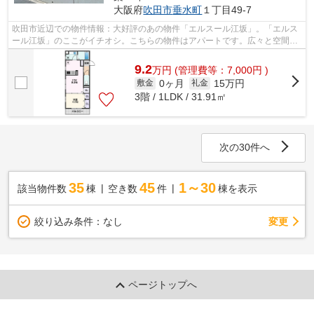
大阪府
吹田市
垂水町
１丁目49-7
吹田市近辺での物件情報：大好評のあの物件「エルスール江坂」。「エルス
ール江坂」のここがイチオシ。こちらの物件はアパートです。広々と空間を
使える鉄骨造はいかがですか。ミライ...
9.2
万
円
(管理費等：7,000円 )
0ヶ月
15万円
敷金
礼金
3階 / 1LDK / 31.91㎡
次の30件へ
35
45
1～30
該当物件数
棟
空き数
件
棟を表示
変更
絞り込み条件：
なし
ページトップへ