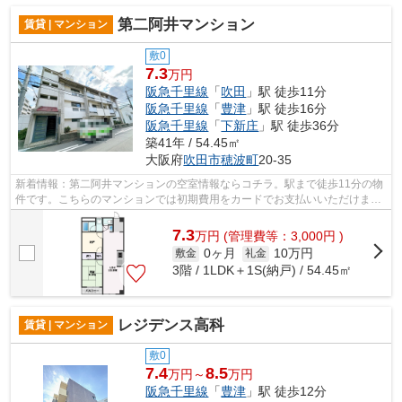
第二阿井マンション
賃貸 | マンション
敷0
7.3
万円
阪急千里線
「
吹田
」駅 徒歩11分
阪急千里線
「
豊津
」駅 徒歩16分
阪急千里線
「
下新庄
」駅 徒歩36分
築41年 / 54.45㎡
大阪府
吹田市
穂波町
20-35
新着情報：第二阿井マンションの空室情報ならコチラ。駅まで徒歩11分の物
件です。こちらのマンションでは初期費用をカードでお支払いいただけま
す。揺れに強い鉄骨造の物件です。より...
7.3
万
円
(管理費等：3,000円 )
0ヶ月
10万円
敷金
礼金
3階 / 1LDK＋1S(納戸) / 54.45㎡
レジデンス高科
賃貸 | マンション
敷0
7.4
8.5
万円～
万円
阪急千里線
「
豊津
」駅 徒歩12分