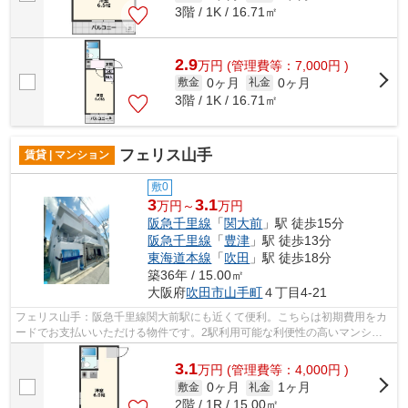
3階 / 1K / 16.71㎡
2.9
万
円
(管理費等：7,000円 )
0ヶ月
0ヶ月
敷金
礼金
3階 / 1K / 16.71㎡
フェリス山手
賃貸 | マンション
敷0
3
3.1
万円～
万円
阪急千里線
「
関大前
」駅 徒歩15分
阪急千里線
「
豊津
」駅 徒歩13分
東海道本線
「
吹田
」駅 徒歩18分
築36年 / 15.00㎡
大阪府
吹田市
山手町
４丁目4-21
フェリス山手：阪急千里線関大前駅にも近くて便利。こちらは初期費用をカ
ードでお支払いいただける物件です。2駅利用可能な利便性の高いマンショ
ンです。鉄骨造の物件です。阪急千里線...
3.1
万
円
(管理費等：4,000円 )
0ヶ月
1ヶ月
敷金
礼金
2階 / 1R / 15.00㎡