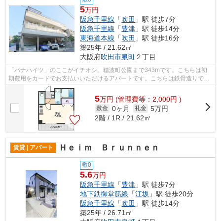
5
万円
阪急千里線
「
吹田
」駅 徒歩7分
阪急千里線
「
豊津
」駅 徒歩14分
東海道本線
「
吹田
」駅 徒歩16分
築25年 / 21.62㎡
大阪府
吹田市
泉町
２丁目
「パナハイツ」のここがイチオシ。穂波町公園まで343mです。こちらは初
期費用をカードでお支払いいただけるアパートです。こちらは鉄骨造りで耐
震性が強い物件です。ミライズ吹田店に...
5
万
円
(管理費等：2,000円 )
0ヶ月
5万円
敷金
礼金
2階 / 1R / 21.62㎡
Ｈｅｉｍ Ｂｒｕｎｎｅｎ
賃貸 | アパート
敷0
5.6
万円
阪急千里線
「
豊津
」駅 徒歩7分
地下鉄御堂筋線
「
江坂
」駅 徒歩20分
阪急千里線
「
吹田
」駅 徒歩14分
築25年 / 26.71㎡