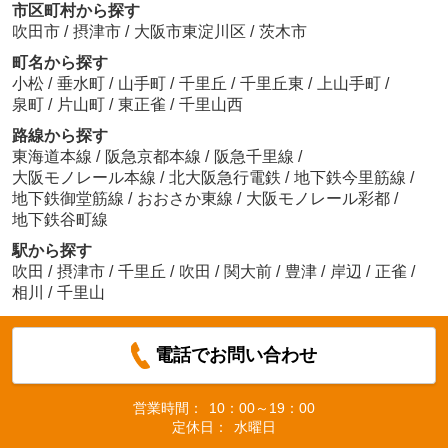
市区町村から探す
吹田市
/
摂津市
/
大阪市東淀川区
/
茨木市
町名から探す
小松
/
垂水町
/
山手町
/
千里丘
/
千里丘東
/
上山手町
/
泉町
/
片山町
/
東正雀
/
千里山西
路線から探す
東海道本線
/
阪急京都本線
/
阪急千里線
/
大阪モノレール本線
/
北大阪急行電鉄
/
地下鉄今里筋線
/
地下鉄御堂筋線
/
おおさか東線
/
大阪モノレール彩都
/
地下鉄谷町線
駅から探す
吹田
/
摂津市
/
千里丘
/
吹田
/
関大前
/
豊津
/
岸辺
/
正雀
/
相川
/
千里山
電話でお問い合わせ
営業時間：
10：00～19：00
定休日：
水曜日