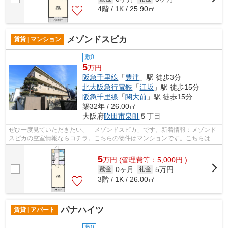
4階 / 1K / 25.90㎡
メゾンドスピカ
賃貸 | マンション
敷0
5
万円
阪急千里線
「
豊津
」駅 徒歩3分
北大阪急行電鉄
「
江坂
」駅 徒歩15分
阪急千里線
「
関大前
」駅 徒歩15分
築32年 / 26.00㎡
大阪府
吹田市
泉町
５丁目
ぜひ一度見ていただきたい、「メゾンドスピカ」です。新着情報：メゾンド
スピカの空室情報ならコチラ。こちらの物件はマンションです。こちらは鉄
骨造りで耐震性が強い物件です。ミラ...
5
万
円
(管理費等：5,000円 )
0ヶ月
5万円
敷金
礼金
3階 / 1K / 26.00㎡
パナハイツ
賃貸 | アパート
敷0