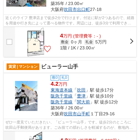
築35年 / 23.00㎡
大阪府
吹田市
出口町
27-18
近くのライフ 豊津店まで徒歩2分で行けます。付近に駅が2つあるので、経路
を用途や行き先によって選べる物件です。周辺には、徒歩3分で利用できる
駅があります。もしものときの地震に...
4
万
円
(管理費等：- )
0ヶ月
5万円
敷金
礼金
1階 / 1K / 23.00㎡
ビューラー山手
賃貸 | マンション
敷0
礼0
4.2
万円
東海道本線
「
吹田
」駅 徒歩17分
阪急千里線
「
豊津
」駅 徒歩10分
阪急千里線
「
関大前
」駅 徒歩12分
築36年 / 26.00㎡
大阪府
吹田市
山手町
１丁目29-16
ぜひ一度見ていただきたい、「ビューラー山手」です。徒歩2分のところに
吹田山手郵便局があります。ごみ捨ての煩わしさを軽減するのが、敷地内ご
み置き場です。コンクリート躯体で隙間...