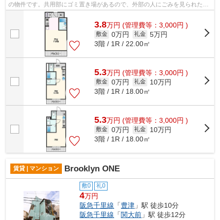
の物件です。共用部にゴミ置き場があるので、外部の人にごみを見られたり
持っていかれるリスクが低くなります...
3.8
万
円
(管理費等：3,000円 )
0万円
5万円
敷金
礼金
3階 / 1R / 22.00㎡
5.3
万
円
(管理費等：3,000円 )
0万円
10万円
敷金
礼金
3階 / 1R / 18.00㎡
5.3
万
円
(管理費等：3,000円 )
0万円
10万円
敷金
礼金
3階 / 1R / 18.00㎡
Brooklyn ONE
賃貸 | マンション
敷0
礼0
4
万円
阪急千里線
「
豊津
」駅 徒歩10分
阪急千里線
「
関大前
」駅 徒歩12分