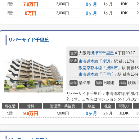
7.9
万円
0ヶ月
2階
3,000円
1ヶ月
1DK
2
8
万円
0ヶ月
3階
3,000円
1ヶ月
1DK
2
リバーサイド千里丘
大阪府
摂津市
千里丘
４丁目10-17
住所
交通
東海道本線
「
岸辺
」駅 徒歩17分
阪急京都本線
「
摂津市
」駅 徒歩1
東海道本線
「
千里丘
」駅 徒歩15分
築31年
6階建
鉄筋
築年
階数
構造
リバーサイド千里丘：東海道本線岸辺駅
的です。こちらはマンションタイプになり
所在階
賃料
管理費・共益費
敷金
礼金
間取り
9.8
万円
0ヶ月
5階
7,000円
2ヶ月
3LDK
6