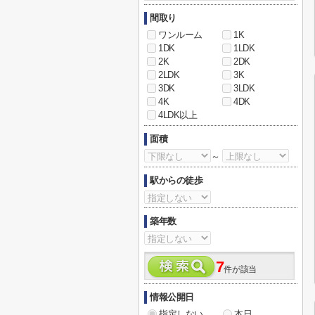
間取り
ワンルーム
1K
1DK
1LDK
2K
2DK
2LDK
3K
3DK
3LDK
4K
4DK
4LDK以上
面積
～
駅からの徒歩
築年数
7
件が該当
情報公開日
指定しない
本日