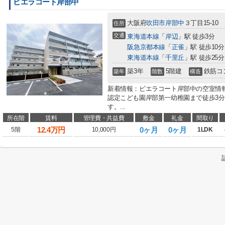
ビエラコート岸部中
大阪府
吹田市
岸部中
３丁目15-10
住所
交通
東海道本線
「
岸辺
」駅 徒歩3分
阪急京都本線
「
正雀
」駅 徒歩10分
東海道本線
「
千里丘
」駅 徒歩25分
築3年
5階建
鉄筋コ
築年
階数
構造
新着情報：ビエラコート岸部中の空室情
認定こども園岸部第一幼稚園まで徒歩3
す。...
所在階
賃料
管理費・共益費
敷金
礼金
間取り
12.4
万円
0ヶ月
0ヶ月
5階
10,000円
1LDK