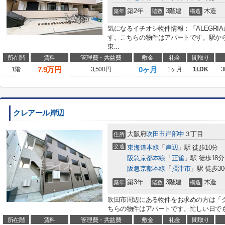
築2年
3階建
木造
築年
階数
構造
気になるイチオシ物件情報：「ALEGR
す。こちらの物件はアパートです。駅から
東...
所在階
賃料
管理費・共益費
敷金
礼金
間取り
7.9
万円
0ヶ月
1階
3,500円
1ヶ月
1LDK
3
クレアール岸辺
大阪府
吹田市
岸部中
３丁目
住所
交通
東海道本線
「
岸辺
」駅 徒歩10分
阪急京都本線
「
正雀
」駅 徒歩18分
阪急京都本線
「
摂津市
」駅 徒歩3
築3年
3階建
木造
築年
階数
構造
吹田市周辺にある物件をお求めの方は「
ちらの物件はアパートです。忙しい日でも
所在階
賃料
管理費・共益費
敷金
礼金
間取り