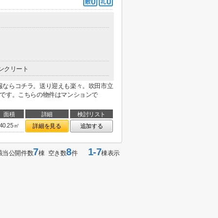
ンクリート
報ならコチラ。送り迎えも楽々。吹田市立
分です。こちらの物件はマンションで
面積
詳細
検討リスト
40.25㎡
詳細を見る
追加する
7
8
1-7
該当公開件数
棟 空き数
件
棟表示