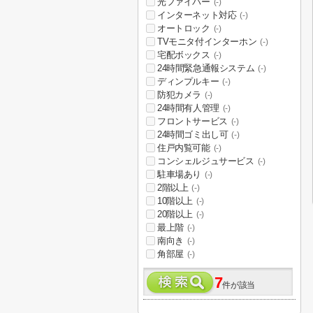
光ファイバー
(-)
インターネット対応
(-)
オートロック
(-)
TVモニタ付インターホン
(-)
宅配ボックス
(-)
24時間緊急通報システム
(-)
ディンプルキー
(-)
防犯カメラ
(-)
24時間有人管理
(-)
フロントサービス
(-)
24時間ゴミ出し可
(-)
住戸内覧可能
(-)
コンシェルジュサービス
(-)
駐車場あり
(-)
2階以上
(-)
10階以上
(-)
20階以上
(-)
最上階
(-)
南向き
(-)
角部屋
(-)
7
件が該当