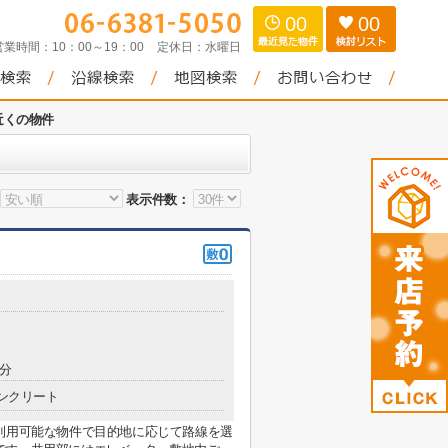
00
00
営業時間：
10：00～19：00
定休日：
水曜日
近くの物件
表示件数：
6分
ンクリート
利用可能な物件で目的地に応じて路線を選