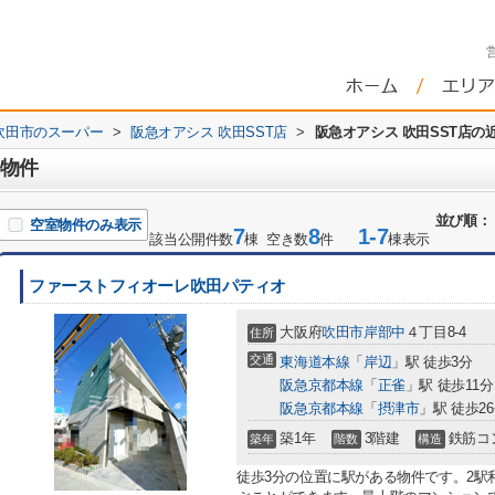
吹田市のスーパー
>
阪急オアシス 吹田SST店
>
阪急オアシス 吹田SST店の
辺物件
並び順：
空室物件のみ表示
7
8
1-7
該当公開件数
棟 空き数
件
棟表示
ファーストフィオーレ吹田パティオ
大阪府
吹田市
岸部中
４丁目8-4
住所
交通
東海道本線
「
岸辺
」駅 徒歩3分
阪急京都本線
「
正雀
」駅 徒歩11分
阪急京都本線
「
摂津市
」駅 徒歩2
築1年
3階建
鉄筋コ
築年
階数
構造
徒歩3分の位置に駅がある物件です。2駅