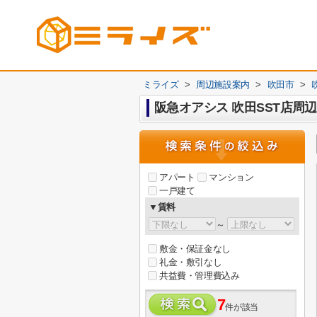
ミライズ
>
周辺施設案内
>
吹田市
>
阪急オアシス 吹田SST店周
アパート
マンション
一戸建て
▼賃料
～
敷金・保証金なし
礼金・敷引なし
共益費・管理費込み
7
件が該当