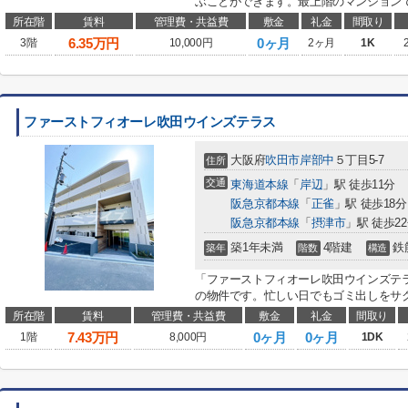
ぶことができます。最上階のマンションで
所在階
賃料
管理費・共益費
敷金
礼金
間取り
6.35
万円
0ヶ月
3階
10,000円
2ヶ月
1K
ファーストフィオーレ吹田ウインズテラス
大阪府
吹田市
岸部中
５丁目5-7
住所
交通
東海道本線
「
岸辺
」駅 徒歩11分
阪急京都本線
「
正雀
」駅 徒歩18分
阪急京都本線
「
摂津市
」駅 徒歩2
築1年未満
4階建
鉄
築年
階数
構造
「ファーストフィオーレ吹田ウインズテラ
の物件です。忙しい日でもゴミ出しをサク
所在階
賃料
管理費・共益費
敷金
礼金
間取り
7.43
万円
0ヶ月
0ヶ月
1階
8,000円
1DK