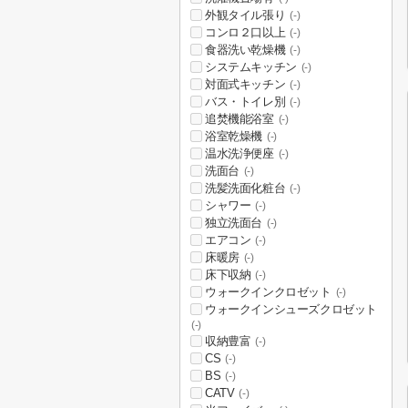
外観タイル張り
(-)
コンロ２口以上
(-)
食器洗い乾燥機
(-)
システムキッチン
(-)
対面式キッチン
(-)
バス・トイレ別
(-)
追焚機能浴室
(-)
浴室乾燥機
(-)
温水洗浄便座
(-)
洗面台
(-)
洗髪洗面化粧台
(-)
シャワー
(-)
独立洗面台
(-)
エアコン
(-)
床暖房
(-)
床下収納
(-)
ウォークインクロゼット
(-)
ウォークインシューズクロゼット
(-)
収納豊富
(-)
CS
(-)
BS
(-)
CATV
(-)