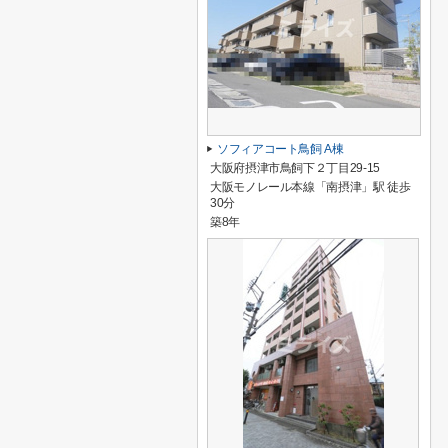
ソフィアコート鳥飼 A棟
大阪府摂津市鳥飼下２丁目29-15
大阪モノレール本線「南摂津」駅 徒歩
30分
築8年