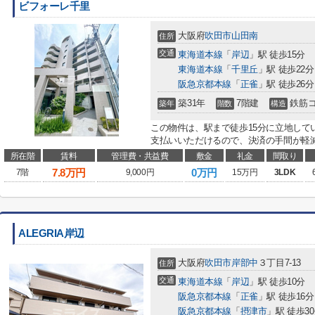
ビフォーレ千里
大阪府
吹田市
山田南
住所
交通
東海道本線
「
岸辺
」駅 徒歩15分
東海道本線
「
千里丘
」駅 徒歩22分
阪急京都本線
「
正雀
」駅 徒歩26分
築31年
7階建
鉄筋
築年
階数
構造
この物件は、駅まで徒歩15分に立地して
支払いいただけるので、決済の手間が軽減
所在階
賃料
管理費・共益費
敷金
礼金
間取り
7.8
万円
0万円
7階
9,000円
15万円
3LDK
ALEGRIA岸辺
大阪府
吹田市
岸部中
３丁目7-13
住所
交通
東海道本線
「
岸辺
」駅 徒歩10分
阪急京都本線
「
正雀
」駅 徒歩16分
阪急京都本線
「
摂津市
」駅 徒歩3