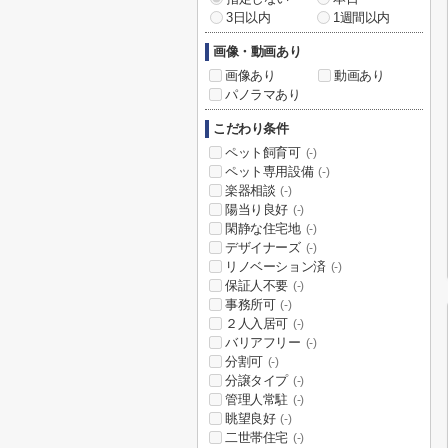
3日以内
1週間以内
画像・動画あり
画像あり
動画あり
パノラマあり
こだわり条件
ペット飼育可
(-)
ペット専用設備
(-)
楽器相談
(-)
陽当り良好
(-)
閑静な住宅地
(-)
デザイナーズ
(-)
リノベーション済
(-)
保証人不要
(-)
事務所可
(-)
２人入居可
(-)
バリアフリー
(-)
分割可
(-)
分譲タイプ
(-)
管理人常駐
(-)
眺望良好
(-)
二世帯住宅
(-)