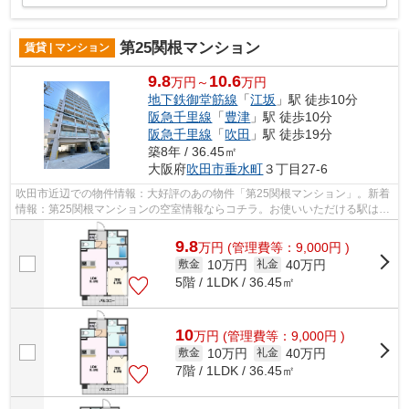
第25関根マンション
賃貸 | マンション
9.8
10.6
万円～
万円
地下鉄御堂筋線
「
江坂
」駅 徒歩10分
阪急千里線
「
豊津
」駅 徒歩10分
阪急千里線
「
吹田
」駅 徒歩19分
築8年 / 36.45㎡
大阪府
吹田市
垂水町
３丁目27-6
吹田市近辺での物件情報：大好評のあの物件「第25関根マンション」。新着
情報：第25関根マンションの空室情報ならコチラ。お使いいただける駅は2
駅あり、行き先に応じて使い分けができ...
9.8
万
円
(管理費等：9,000円 )
10万円
40万円
敷金
礼金
5階 / 1LDK / 36.45㎡
10
万
円
(管理費等：9,000円 )
10万円
40万円
敷金
礼金
7階 / 1LDK / 36.45㎡