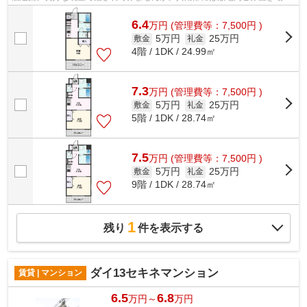
エレベータなど様々な設備やサービス...
6.4
万
円
(管理費等：7,500円 )
5万円
25万円
敷金
礼金
4階 / 1DK / 24.99㎡
7.3
万
円
(管理費等：7,500円 )
5万円
25万円
敷金
礼金
5階 / 1DK / 28.74㎡
7.5
万
円
(管理費等：7,500円 )
5万円
25万円
敷金
礼金
9階 / 1DK / 28.74㎡
1
残り
件を表示する
ダイ13セキネマンション
賃貸 | マンション
6.5
6.8
万円～
万円