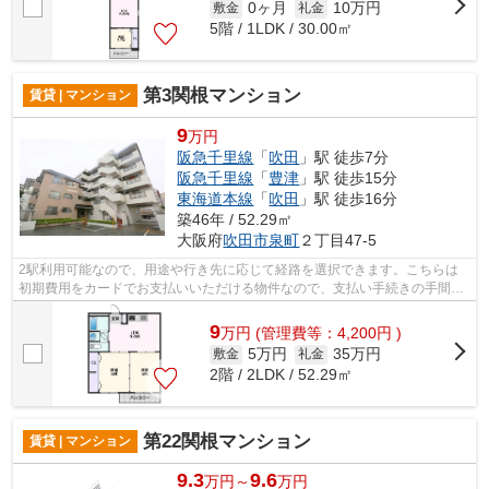
0ヶ月
10万円
敷金
礼金
5階 / 1LDK / 30.00㎡
第3関根マンション
賃貸 | マンション
9
万円
阪急千里線
「
吹田
」駅 徒歩7分
阪急千里線
「
豊津
」駅 徒歩15分
東海道本線
「
吹田
」駅 徒歩16分
築46年 / 52.29㎡
大阪府
吹田市
泉町
２丁目47-5
2駅利用可能なので、用途や行き先に応じて経路を選択できます。こちらは
初期費用をカードでお支払いいただける物件なので、支払い手続きの手間が
省けます。高いニーズのある、駅徒歩7...
9
万
円
(管理費等：4,200円 )
5万円
35万円
敷金
礼金
2階 / 2LDK / 52.29㎡
第22関根マンション
賃貸 | マンション
9.3
9.6
万円～
万円