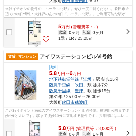
大阪府
吹田市
金田町
28-37
当社イチオシの物件の「ルーラル北野」。ぜひ一度ご覧ください。吹田市近
辺での物件情報：大好評のあの物件「ルーラル北野」。ご利用可能な駅が2
つあり、行き先に応じて乗車駅の使い分...
5
万
円
(管理費等：- )
0ヶ月
0ヶ月
敷金
礼金
1階 / 1R / 23.25㎡
アイワステーションビルⅥ号館
賃貸 | マンション
敷0
5.8
6
万円～
万円
地下鉄御堂筋線
「
江坂
」駅 徒歩15分
阪急千里線
「
吹田
」駅 徒歩7分
阪急千里線
「
豊津
」駅 徒歩15分
築31年 / 25.00㎡～26.00㎡
大阪府
吹田市
穂波町
こだわりポイント満載のアイワステーションビルⅥ号館。穂波町公園まで徒
歩4分と近いです。駅まで徒歩15分に立地する物件です。共用部にはエレベ
ータ・敷地内ごみ置き場などが揃ってお...
5.8
万
円
(管理費等：8,000円 )
0ヶ月
1ヶ月
敷金
礼金