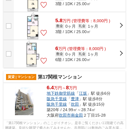
3階 / 1DK / 25.00㎡
5.8
万
円
(管理費等：8,000円 )
0ヶ月
1ヶ月
敷金
礼金
3階 / 1DK / 25.00㎡
6
万
円
(管理費等：8,000円 )
0ヶ月
1ヶ月
敷金
礼金
6階 / 1DK / 26.00㎡
第17関根マンション
賃貸 | マンション
6.4
8
万円～
万円
地下鉄御堂筋線
「
江坂
」駅 徒歩6分
阪急千里線
「
豊津
」駅 徒歩8分
阪急千里線
「
吹田
」駅 徒歩15分
築20年 / 24.99㎡～28.74㎡
大阪府
吹田市
南金田
２丁目15-28
「第17関根マンション」のここがイチオシ。是非ご覧ください11階建ての高
層建築。良好な眺望で癒されてみませんか。共用部には敷地内ごみ置き場・