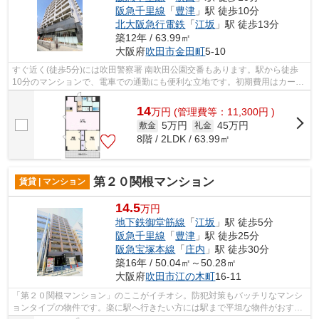
阪急千里線
「
豊津
」駅 徒歩10分
北大阪急行電鉄
「
江坂
」駅 徒歩13分
築12年 / 63.99㎡
大阪府
吹田市
金田町
5-10
すぐ近く(徒歩5分)には吹田警察署 南吹田公園交番もあります。駅から徒歩
10分のマンションで、電車での通勤にも便利な立地です。初期費用はカード
で決済いただけます。共用部には敷地...
14
万
円
(管理費等：11,300円 )
5万円
45万円
敷金
礼金
8階 / 2LDK / 63.99㎡
第２０関根マンション
賃貸 | マンション
14.5
万円
地下鉄御堂筋線
「
江坂
」駅 徒歩5分
阪急千里線
「
豊津
」駅 徒歩25分
阪急宝塚本線
「
庄内
」駅 徒歩30分
築16年 / 50.04㎡～50.28㎡
大阪府
吹田市
江の木町
16-11
「第２０関根マンション」のここがイチオシ。防犯対策もバッチリなマンシ
ョンタイプの物件です。楽に駅へ行きたい方には駅まで平坦な物件がおすす