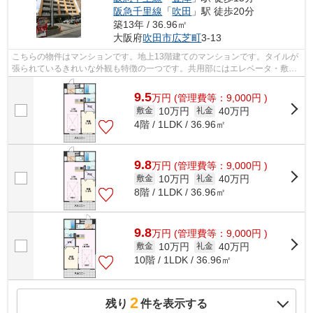
阪急千里線
「
吹田
」駅 徒歩20分
築13年 / 36.96㎡
大阪府
吹田市
広芝町
3-13
こちらの物件はマンションです。地上13階建てのマンションです。タイルが
張られているきれいな外観も特徴の一つです。共用部にはエレベータ・敷地
内ごみ置き場などが備わっておりとて...
9.5
万
円
(管理費等：9,000円 )
10万円
40万円
敷金
礼金
4階 / 1LDK / 36.96㎡
9.8
万
円
(管理費等：9,000円 )
10万円
40万円
敷金
礼金
8階 / 1LDK / 36.96㎡
9.8
万
円
(管理費等：9,000円 )
10万円
40万円
敷金
礼金
10階 / 1LDK / 36.96㎡
2
残り
件を表示する