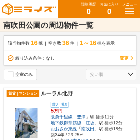
閲覧履歴
お気に入り
メニュー
0
0
南吹田公園の周辺物件一覧
16
36
1～16
該当物件数
棟
空き数
件
棟を表示
変更
絞り込み条件：
なし
空室のみ
ルーラル北野
賃貸 | マンション
敷0
礼0
5
万円
阪急千里線
「
豊津
」駅 徒歩11分
地下鉄御堂筋線
「
江坂
」駅 徒歩12分
おおさか東線
「
南吹田
」駅 徒歩18分
築34年 / 23.25㎡