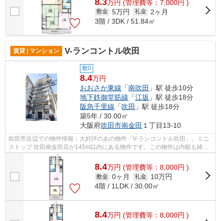
8.3
万
円
(管理費等：7,000円 )
5万円
2ヶ月
敷金
礼金
3階 / 3DK / 51.84㎡
V-ランコントル吹田
賃貸 | マンション
敷0
8.4
万円
おおさか東線
「
南吹田
」駅 徒歩10分
地下鉄御堂筋線
「
江坂
」駅 徒歩18分
阪急千里線
「
吹田
」駅 徒歩18分
築5年 / 30.00㎡
大阪府
吹田市
南金田
１丁目13-10
吹田市近辺での物件情報：大好評のあの物件「V-ランコントル吹田」。ミニ
ストップ 吹田南金田店が145m以内にある物件です。この物件は内観も綺麗
で設備も充実した、2021年築となってい...
8.4
万
円
(管理費等：8,000円 )
0ヶ月
10万円
敷金
礼金
4階 / 1LDK / 30.00㎡
8.4
万
円
(管理費等：8,000円 )