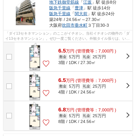
地下鉄御堂筋線
「
江坂
」駅 徒歩8分
阪急千里線
「
豊津
」駅 徒歩14分
阪急千里線
「
関大前
」駅 徒歩24分
築24年 / 24.56㎡～27.30㎡
大阪府
吹田市
垂水町
３丁目30-3
「ダイ13セキネマンション」のここがイチオシ。当社イチオシの物件の「ダ
イ13セキネマンション」。ぜひ一度ご覧ください。外観タイル張りは、いつ
までも外観をきれいに保ちます。共用...
6.5
万
円
(管理費等：7,000円 )
5万円
25万円
敷金
礼金
3階 / 1DK / 27.30㎡
6.5
万
円
(管理費等：7,000円 )
5万円
25万円
敷金
礼金
4階 / 1DK / 24.56㎡
6.8
万
円
(管理費等：7,000円 )
5万円
25万円
敷金
礼金
8階 / 1DK / 24.56㎡