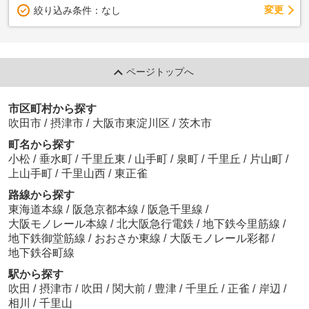
変更
絞り込み条件：
なし
ページトップへ
市区町村から探す
吹田市
/
摂津市
/
大阪市東淀川区
/
茨木市
町名から探す
小松
/
垂水町
/
千里丘東
/
山手町
/
泉町
/
千里丘
/
片山町
/
上山手町
/
千里山西
/
東正雀
路線から探す
東海道本線
/
阪急京都本線
/
阪急千里線
/
大阪モノレール本線
/
北大阪急行電鉄
/
地下鉄今里筋線
/
地下鉄御堂筋線
/
おおさか東線
/
大阪モノレール彩都
/
地下鉄谷町線
駅から探す
吹田
/
摂津市
/
吹田
/
関大前
/
豊津
/
千里丘
/
正雀
/
岸辺
/
相川
/
千里山