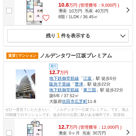
10.6
万
円
(管理費等：9,000円 )
10万円
40万円
敷金
礼金
8階 / 1LDK / 36.45㎡
1
残り
件を表示する
ノルデンタワー江坂プレミアム
賃貸 | マンション
敷0
12.7
万円
地下鉄御堂筋線
「
江坂
」駅 徒歩5分
阪急千里線
「
豊津
」駅 徒歩22分
地下鉄御堂筋線
「
東三国
」駅 徒歩22分
築5年 / 37.52㎡
大阪府
吹田市
広芝町
11-8
ぜひ一度見ていただきたい、「ノルデンタワー江坂プレミアム」です。地上
20階建てのマンションです。徒歩5分の位置に駅がある物件です。防音効果
や耐火性の高い鉄筋コンクリートのマン...
12.7
万
円
(管理費等：12,000円 )
0ヶ月
30万円
敷金
礼金