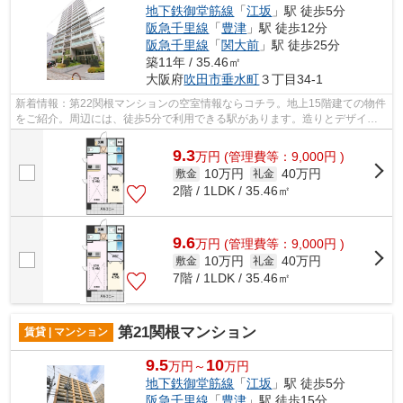
地下鉄御堂筋線
「
江坂
」駅 徒歩5分
阪急千里線
「
豊津
」駅 徒歩12分
阪急千里線
「
関大前
」駅 徒歩25分
築11年 / 35.46㎡
大阪府
吹田市
垂水町
３丁目34-1
新着情報：第22関根マンションの空室情報ならコチラ。地上15階建ての物件
をご紹介。周辺には、徒歩5分で利用できる駅があります。造りとデザイン
に関して、自信をもって情報を提供でき...
9.3
万
円
(管理費等：9,000円 )
10万円
40万円
敷金
礼金
2階 / 1LDK / 35.46㎡
9.6
万
円
(管理費等：9,000円 )
10万円
40万円
敷金
礼金
7階 / 1LDK / 35.46㎡
第21関根マンション
賃貸 | マンション
9.5
10
万円～
万円
地下鉄御堂筋線
「
江坂
」駅 徒歩5分
阪急千里線
「
豊津
」駅 徒歩15分