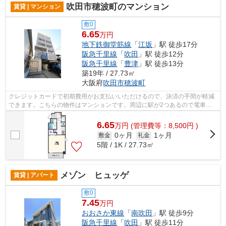
吹田市穂波町のマンション
賃貸 | マンション
敷0
6.65
万円
地下鉄御堂筋線
「
江坂
」駅 徒歩17分
阪急千里線
「
吹田
」駅 徒歩12分
阪急千里線
「
豊津
」駅 徒歩13分
築19年 / 27.73㎡
大阪府
吹田市
穂波町
クレジットカードで初期費用がお支払いいただけるので、決済の手間が軽減
できます。こちらの物件はマンションです。周辺に駅が2つあるので電車で
の移動が便利です。共用部には敷地内ご...
6.65
万
円
(管理費等：8,500円 )
0ヶ月
1ヶ月
敷金
礼金
5階 / 1K / 27.73㎡
メゾン ヒュッゲ
賃貸 | アパート
敷0
7.45
万円
おおさか東線
「
南吹田
」駅 徒歩9分
阪急千里線
「
吹田
」駅 徒歩11分