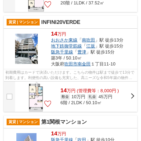
20階 / 1LDK / 37.52㎡
INFINI20VERDE
賃貸 | マンション
14
万円
おおさか東線
「
南吹田
」駅 徒歩13分
地下鉄御堂筋線
「
江坂
」駅 徒歩15分
阪急千里線
「
豊津
」駅 徒歩15分
築3年 / 50.10㎡
大阪府
吹田市
南金田
１丁目11-10
初期費用はカードで決済いただけます。こちらの物件は駅まで徒歩で13分で
到着します。利便性の高い設備も充実した、高ニーズな令和5年築の物件で
す。共用部にはエレベータ・敷地内ごみ...
14
万
円
(管理費等：8,000円 )
10万円
45万円
敷金
礼金
6階 / 2LDK / 50.10㎡
第1関根マンション
賃貸 | マンション
14
万円
阪急千里線
「
吹田
」駅 徒歩10分