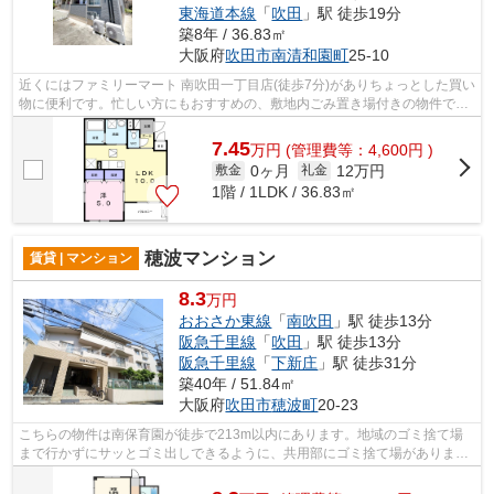
東海道本線
「
吹田
」駅 徒歩19分
築8年 / 36.83㎡
大阪府
吹田市
南清和園町
25-10
近くにはファミリーマート 南吹田一丁目店(徒歩7分)がありちょっとした買い
物に便利です。忙しい方にもおすすめの、敷地内ごみ置き場付きの物件で
す。2駅利用可能の物件です。こちらの...
7.45
万
円
(管理費等：4,600円 )
0ヶ月
12万円
敷金
礼金
1階 / 1LDK / 36.83㎡
穂波マンション
賃貸 | マンション
8.3
万円
おおさか東線
「
南吹田
」駅 徒歩13分
阪急千里線
「
吹田
」駅 徒歩13分
阪急千里線
「
下新庄
」駅 徒歩31分
築40年 / 51.84㎡
大阪府
吹田市
穂波町
20-23
こちらの物件は南保育園が徒歩で213m以内にあります。地域のゴミ捨て場
まで行かずにサッとゴミ出しできるように、共用部にゴミ捨て場がありま
す。初期費用をカードでお支払いいただけ...