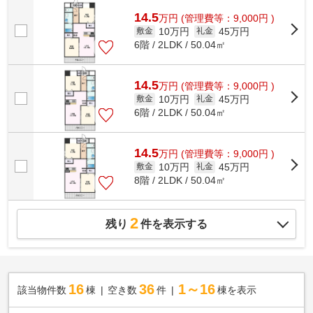
めです。共用部にはエレベータ・敷地...
14.5
万
円
(管理費等：9,000円 )
10万円
45万円
敷金
礼金
6階 / 2LDK / 50.04㎡
14.5
万
円
(管理費等：9,000円 )
10万円
45万円
敷金
礼金
6階 / 2LDK / 50.04㎡
14.5
万
円
(管理費等：9,000円 )
10万円
45万円
敷金
礼金
8階 / 2LDK / 50.04㎡
2
残り
件を表示する
16
36
1～16
該当物件数
棟
空き数
件
棟を表示