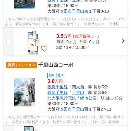
阪急千里線
「
豊津
」駅 徒歩19分
築46年 / 15.00㎡
大阪府
吹田市
千里山東
１丁目9-19
こちらの物件では初期費用をカードでお支払いいただけます。高いニーズの
ある、駅徒歩6分の物件です。最上階の物件です。鉄骨造なので、間仕切り
も少なくゆとりのある空間を実現。より...
3.5
万
円
(管理費等：- )
0ヶ月
0ヶ月
敷金
礼金
3階 / 1R / 15.00㎡
千里山西コーポ
賃貸 | マンション
敷0
礼0
3.8
万円
阪急千里線
「
関大前
」駅 徒歩5分
阪急千里線
「
千里山
」駅 徒歩6分
北大阪急行電鉄
「
緑地公園
」駅 徒歩16分
築33年 / 18.80㎡
大阪府
吹田市
千里山西
１丁目27-11
こちらは初期費用をカードでお支払いいただける物件です。最上階の物件で
す。自宅から2駅利用できる、利便性の高い物件です。揺れに強い鉄骨造に
は安心感があります。吹田市で新しい住...