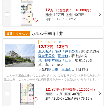
12
万
円
(管理費等：10,000円 )
10万円
40万円
敷金
礼金
2階 / 3LDK / 68.82㎡
カルム千里山土井
賃貸 | マンション
フリーレント
敷0
12.7
13
万円～
万円
北大阪急行電鉄
「
緑地公園
」駅 徒歩13分
阪急千里線
「
関大前
」駅 徒歩6分
地下鉄御堂筋線
「
江坂
」駅 徒歩25分
築29年 / 75.18㎡
大阪府
吹田市
千里山西
１丁目19-2
「カルム千里山土井」のここがイチオシ。こだわりポイント満載のカルム千
里山土井。こちらの物件では初期費用をカードでお支払いいただけます。共
用部にはエレベータ・敷地内ごみ置き...
12.7
万
円
(管理費等：12,000円 )
0ヶ月
40万円
敷金
礼金
2階 / 2LDK＋1S(納戸) / 75.18㎡