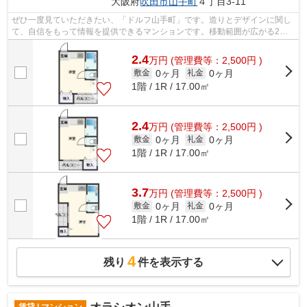
大阪府
吹田市
山手町
４丁目3-11
ぜひ一度見ていただきたい、「ドルフ山手町」です。造りとデザインに関し
て、自信をもって情報を提供できるマンションです。移動範囲が広がる2駅
利用可能な物件です。耐震性も高く地震...
2.4
万
円
(管理費等：2,500円 )
0ヶ月
0ヶ月
敷金
礼金
1階 / 1R / 17.00㎡
2.4
万
円
(管理費等：2,500円 )
0ヶ月
0ヶ月
敷金
礼金
1階 / 1R / 17.00㎡
3.7
万
円
(管理費等：2,500円 )
0ヶ月
0ヶ月
敷金
礼金
1階 / 1R / 17.00㎡
4
残り
件を表示する