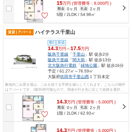
15
万
円
(管理費等：8,000円 )
0ヶ月
2ヶ月
敷金
礼金
5階 / 2LDK / 54.98㎡
ハイテラス千里山
賃貸 | アパート
敷0
新築
14.3
17.5
万円～
万円
阪急千里線
「
千里山
」駅 徒歩2分
阪急千里線
「
関大前
」駅 徒歩13分
北大阪急行電鉄
「
緑地公園
」駅 徒歩16分
予定 / 61.27㎡～76.59㎡
大阪府
吹田市
千里山西
１丁目未定
敷地内ごみ置き場は、ごみを捨てる手間を減らしてくれます。こちらの物件
はアパートです。2駅利用可能なので、用途や行き先に応じて経路を選択で
きます。こちらのアパートでは初期費用...
14.3
万
円
(管理費等：5,000円 )
0ヶ月
2ヶ月
敷金
礼金
1階 / 2LDK / 62.93㎡
14.3
万
円
(管理費等：5,000円 )