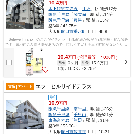
10.4
万円
地下鉄御堂筋線
「
江坂
」駅 徒歩12分
阪急千里線
「
関大前
」駅 徒歩14分
阪急千里線
「
豊津
」駅 徒歩15分
築3年 / 42.75㎡
大阪府
吹田市
垂水町
１丁目48-6
「Believe Hirano」のここがイチオシ。行動範囲が広がる2駅利用可能な物件
です。敷地内ごみ置き場があるので、忙しくてゴミを出す時間がないという
方も安心です。軽量鉄骨を使用してい...
10.4
万
円
(管理費等：7,000円 )
0ヶ月
15.6万円
敷金
礼金
1階 / 1LDK / 42.75㎡
エフ ヒルサイドテラス
賃貸 | アパート
敷0
10.9
万円
阪急千里線
「
南千里
」駅 徒歩26分
阪急千里線
「
千里山
」駅 徒歩21分
東海道本線
「
岸辺
」駅 徒歩31分
築3年 / 55.06㎡
大阪府
吹田市
佐井寺
１丁目10-21