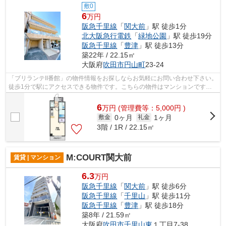
敷0
6
万円
阪急千里線
「
関大前
」駅 徒歩1分
北大阪急行電鉄
「
緑地公園
」駅 徒歩19分
阪急千里線
「
豊津
」駅 徒歩13分
築22年 / 22.15㎡
大阪府
吹田市
円山町
23-24
「ブリランテII番館」の物件情報をお探しならお気軽にお問い合わせ下さい。
徒歩1分で駅にアクセスできる物件です。こちらの物件はマンションです。
強度が高く、自由度の高い設計の鉄骨...
6
万
円
(管理費等：5,000円 )
0ヶ月
1ヶ月
敷金
礼金
3階 / 1R / 22.15㎡
M:COURT関大前
賃貸 | マンション
6.3
万円
阪急千里線
「
関大前
」駅 徒歩6分
阪急千里線
「
千里山
」駅 徒歩11分
阪急千里線
「
豊津
」駅 徒歩18分
築8年 / 21.59㎡
大阪府
吹田市
千里山東
１丁目7-38