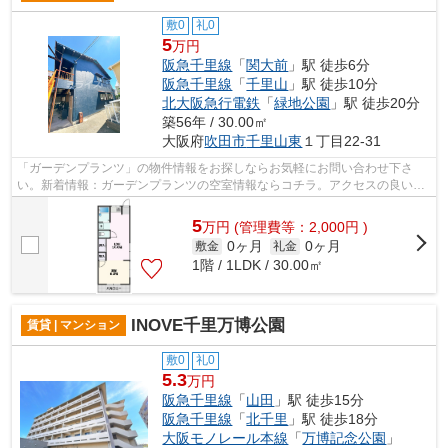
敷0
礼0
5
万円
阪急千里線
「
関大前
」駅 徒歩6分
阪急千里線
「
千里山
」駅 徒歩10分
北大阪急行電鉄
「
緑地公園
」駅 徒歩20分
築56年 / 30.00㎡
大阪府
吹田市
千里山東
１丁目22-31
「ガーデンプランツ」の物件情報をお探しならお気軽にお問い合わせ下さ
い。新着情報：ガーデンプランツの空室情報ならコチラ。アクセスの良い徒
歩6分の物件です。クレジットカードで初...
5
万
円
(管理費等：2,000円 )
0ヶ月
0ヶ月
敷金
礼金
1階 / 1LDK / 30.00㎡
INOVE千里万博公園
賃貸 | マンション
敷0
礼0
5.3
万円
阪急千里線
「
山田
」駅 徒歩15分
阪急千里線
「
北千里
」駅 徒歩18分
大阪モノレール本線
「
万博記念公園
」