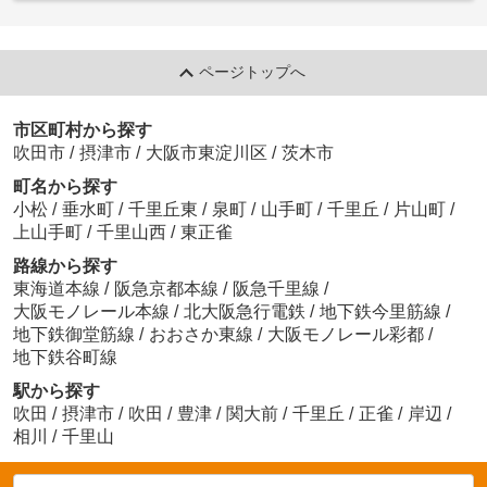
ページトップへ
市区町村から探す
吹田市
/
摂津市
/
大阪市東淀川区
/
茨木市
町名から探す
小松
/
垂水町
/
千里丘東
/
泉町
/
山手町
/
千里丘
/
片山町
/
上山手町
/
千里山西
/
東正雀
路線から探す
東海道本線
/
阪急京都本線
/
阪急千里線
/
大阪モノレール本線
/
北大阪急行電鉄
/
地下鉄今里筋線
/
地下鉄御堂筋線
/
おおさか東線
/
大阪モノレール彩都
/
地下鉄谷町線
駅から探す
吹田
/
摂津市
/
吹田
/
豊津
/
関大前
/
千里丘
/
正雀
/
岸辺
/
相川
/
千里山