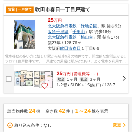
吹田市春日一丁目戸建て
賃貸 | 一戸建て
25
万円
北大阪急行電鉄
「
緑地公園
」駅 徒歩9分
阪急千里線
「
千里山
」駅 徒歩18分
北大阪急行電鉄
「
桃山台
」駅 徒歩17分
築27年 / 128.76㎡
大阪府
吹田市
春日
１丁目6-9
電車移動の多い方に嬉しい駅から徒歩9分の物件です。開放的な空間広がる1
フロア1住戸物件です。一戸建ての周辺に駅が2つあり、よく電車を利用する
方にピッタリです。広々とした室内の...
25
万
円
(管理費等：- )
1ヶ月
3ヶ月
敷金
礼金
1-2階 / 5LDK＋1S(納戸) / 128.76㎡
24
42
1～24
該当物件数
棟
空き数
件
棟を表示
変更
絞り込み条件：
なし