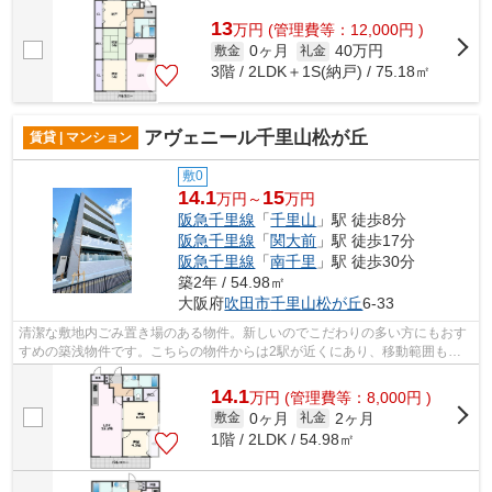
13
万
円
(管理費等：12,000円 )
0ヶ月
40万円
敷金
礼金
3階 / 2LDK＋1S(納戸) / 75.18㎡
アヴェニール千里山松が丘
賃貸 | マンション
敷0
14.1
15
万円～
万円
阪急千里線
「
千里山
」駅 徒歩8分
阪急千里線
「
関大前
」駅 徒歩17分
阪急千里線
「
南千里
」駅 徒歩30分
築2年 / 54.98㎡
大阪府
吹田市
千里山松が丘
6-33
清潔な敷地内ごみ置き場のある物件。新しいのでこだわりの多い方にもおす
すめの築浅物件です。こちらの物件からは2駅が近くにあり、移動範囲も広
がります。鉄筋コンクリートの物件を選...
14.1
万
円
(管理費等：8,000円 )
0ヶ月
2ヶ月
敷金
礼金
1階 / 2LDK / 54.98㎡