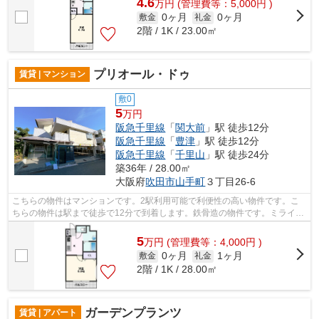
4.6
万
円
(管理費等：5,000円 )
0ヶ月
0ヶ月
敷金
礼金
2階 / 1K / 23.00㎡
プリオール・ドゥ
賃貸 | マンション
敷0
5
万円
阪急千里線
「
関大前
」駅 徒歩12分
阪急千里線
「
豊津
」駅 徒歩12分
阪急千里線
「
千里山
」駅 徒歩24分
築36年 / 28.00㎡
大阪府
吹田市
山手町
３丁目26-6
こちらの物件はマンションです。2駅利用可能で利便性の高い物件です。こ
ちらの物件は駅まで徒歩で12分で到着します。鉄骨造の物件です。ミライズ
吹田店には、吹田市エリアの賃貸情報が...
5
万
円
(管理費等：4,000円 )
0ヶ月
1ヶ月
敷金
礼金
2階 / 1K / 28.00㎡
ガーデンプランツ
賃貸 | アパート