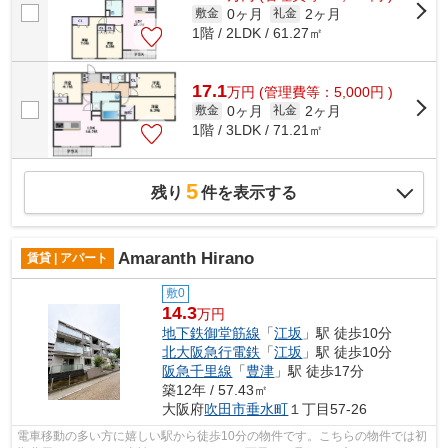
0ヶ月
2ヶ月
敷金
礼金
1階 / 2LDK / 61.27㎡
17.1
万
円
(管理費等：5,000円 )
0ヶ月
2ヶ月
敷金
礼金
1階 / 3LDK / 71.21㎡
5
残り
件を表示する
Amaranth Hirano
賃貸 | アパート
敷0
14.3
万円
地下鉄御堂筋線
「
江坂
」駅 徒歩10分
北大阪急行電鉄
「
江坂
」駅 徒歩10分
阪急千里線
「
豊津
」駅 徒歩17分
築12年 / 57.43㎡
大阪府
吹田市
垂水町
１丁目57-26
電車移動の多い方に嬉しい駅から徒歩10分の物件です。こちらの物件では初