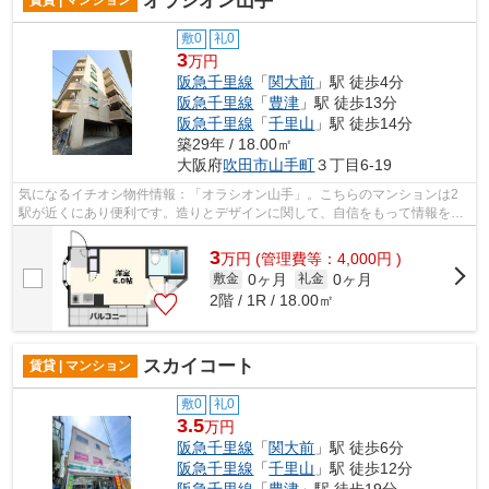
オラシオン山手
賃貸 | マンション
敷0
礼0
3
万円
阪急千里線
「
関大前
」駅 徒歩4分
阪急千里線
「
豊津
」駅 徒歩13分
阪急千里線
「
千里山
」駅 徒歩14分
築29年 / 18.00㎡
大阪府
吹田市
山手町
３丁目6-19
気になるイチオシ物件情報：「オラシオン山手」。こちらのマンションは2
駅が近くにあり便利です。造りとデザインに関して、自信をもって情報を提
供できるマンションです。共用部にはエ...
3
万
円
(管理費等：4,000円 )
0ヶ月
0ヶ月
敷金
礼金
2階 / 1R / 18.00㎡
スカイコート
賃貸 | マンション
敷0
礼0
3.5
万円
阪急千里線
「
関大前
」駅 徒歩6分
阪急千里線
「
千里山
」駅 徒歩12分