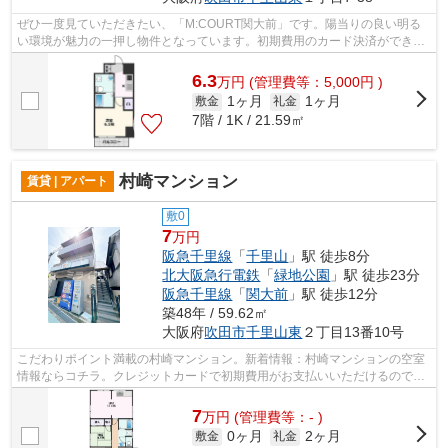
ぜひ一度見ていただきたい、「M:COURT関大前」です。陽当りの良い明る
い環境が魅力の一押し物件となっています。初期費用のカード決済ができま
す。共用部にはエレベータ・敷地内ごみ置...
6.3
万
円
(管理費等：5,000円 )
1ヶ月
1ヶ月
敷金
礼金
7階 / 1K / 21.59㎡
村崎マンション
賃貸 | アパート
敷0
7
万円
阪急千里線
「
千里山
」駅 徒歩8分
北大阪急行電鉄
「
緑地公園
」駅 徒歩23分
阪急千里線
「
関大前
」駅 徒歩12分
築48年 / 59.62㎡
大阪府
吹田市
千里山東
２丁目13番10号
こだわりポイント満載の村崎マンション。新着情報：村崎マンションの空室
情報ならコチラ。クレジットカードで初期費用がお支払いいただけるので、
決済の手間が軽減できます。耐震・耐...
7
万
円
(管理費等：- )
0ヶ月
2ヶ月
敷金
礼金