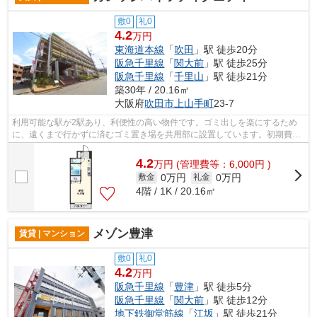
敷0
礼0
4.2
万円
東海道本線
「
吹田
」駅 徒歩20分
阪急千里線
「
関大前
」駅 徒歩25分
阪急千里線
「
千里山
」駅 徒歩21分
築30年 / 20.16㎡
大阪府
吹田市
上山手町
23-7
利用可能な駅が2駅あり、利便性の高い物件です。ゴミ出しを楽にするため
に、遠くまで行かずに済むゴミ置き場を共用部に設置しています。初期費用
をカードでお支払いいただけるので、カ...
4.2
万
円
(管理費等：6,000円 )
0万円
0万円
敷金
礼金
4階 / 1K / 20.16㎡
メゾン豊津
賃貸 | マンション
敷0
礼0
4.2
万円
阪急千里線
「
豊津
」駅 徒歩5分
阪急千里線
「
関大前
」駅 徒歩12分
地下鉄御堂筋線
「
江坂
」駅 徒歩21分