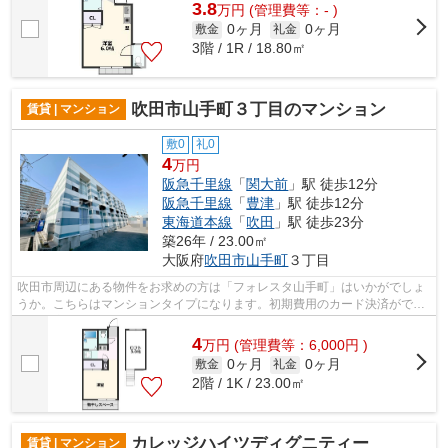
3.8
万
円
(管理費等：- )
0ヶ月
0ヶ月
敷金
礼金
3階 / 1R / 18.80㎡
吹田市山手町３丁目のマンション
賃貸 | マンション
敷0
礼0
4
万円
阪急千里線
「
関大前
」駅 徒歩12分
阪急千里線
「
豊津
」駅 徒歩12分
東海道本線
「
吹田
」駅 徒歩23分
築26年 / 23.00㎡
大阪府
吹田市
山手町
３丁目
吹田市周辺にある物件をお求めの方は「フォレスタ山手町」はいかがでしょ
うか。こちらはマンションタイプになります。初期費用のカード決済ができ
ます。広々と空間を使える鉄骨造はい...
4
万
円
(管理費等：6,000円 )
0ヶ月
0ヶ月
敷金
礼金
2階 / 1K / 23.00㎡
カレッジハイツディグニティー
賃貸 | マンション