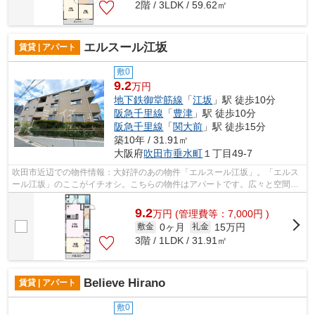
2階 / 3LDK / 59.62㎡
エルスール江坂
賃貸 | アパート
敷0
9.2
万円
地下鉄御堂筋線
「
江坂
」駅 徒歩10分
阪急千里線
「
豊津
」駅 徒歩10分
阪急千里線
「
関大前
」駅 徒歩15分
築10年 / 31.91㎡
大阪府
吹田市
垂水町
１丁目49-7
吹田市近辺での物件情報：大好評のあの物件「エルスール江坂」。「エルス
ール江坂」のここがイチオシ。こちらの物件はアパートです。広々と空間を
使える鉄骨造はいかがですか。ミライ...
9.2
万
円
(管理費等：7,000円 )
0ヶ月
15万円
敷金
礼金
3階 / 1LDK / 31.91㎡
Believe Hirano
賃貸 | アパート
敷0