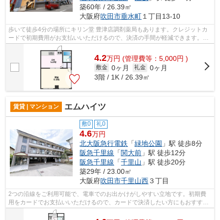
築60年 / 26.39㎡
大阪府
吹田市
垂水町
１丁目13-10
歩いて徒歩4分の場所にキリン堂 豊津店調剤薬局もあります。クレジットカ
ードで初期費用がお支払いいただけるので、決済の手間が軽減できます。2
駅利用ができて、電車での移動に役立つ...
4.2
万
円
(管理費等：5,000円 )
0ヶ月
0ヶ月
敷金
礼金
3階 / 1K / 26.39㎡
エムハイツ
賃貸 | マンション
敷0
礼0
4.6
万円
北大阪急行電鉄
「
緑地公園
」駅 徒歩8分
阪急千里線
「
関大前
」駅 徒歩12分
阪急千里線
「
千里山
」駅 徒歩20分
築29年 / 23.00㎡
大阪府
吹田市
千里山西
３丁目
2つの沿線をご利用可能で、電車でのお出かけがしやすい立地です。初期費
用をカードでお支払いいただけるので、カードで決済したい方にもおすすめ
です。魅力的な駅近の物件で、駅まで徒...