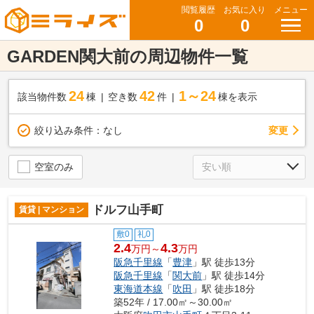
閲覧履歴
お気に入り
メニュー
0
0
GARDEN関大前の周辺物件一覧
24
42
1～24
該当物件数
棟
空き数
件
棟を表示
変更
絞り込み条件：
なし
空室のみ
ドルフ山手町
賃貸 | マンション
敷0
礼0
2.4
4.3
万円～
万円
阪急千里線
「
豊津
」駅 徒歩13分
阪急千里線
「
関大前
」駅 徒歩14分
東海道本線
「
吹田
」駅 徒歩18分
築52年 / 17.00㎡～30.00㎡