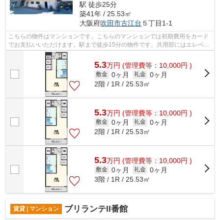
駅 徒歩25分
築41年 / 25.53㎡
大阪府
吹田市
古江台
５丁目1-1
こちらの物件はマンションです。こちらのマンションでは初期費用をカード
でお支払いいただけます。駅まで徒歩15分の物件です。共用部にはエレベー
タ・敷地内ごみ置き場などが揃ってお...
5.3
万
円
(管理費等：10,000円 )
0ヶ月
0ヶ月
敷金
礼金
2階 / 1R / 25.53㎡
5.3
万
円
(管理費等：10,000円 )
0ヶ月
0ヶ月
敷金
礼金
2階 / 1R / 25.53㎡
5.3
万
円
(管理費等：10,000円 )
0ヶ月
0ヶ月
敷金
礼金
3階 / 1R / 25.53㎡
ブリランテII番館
賃貸 | マンション