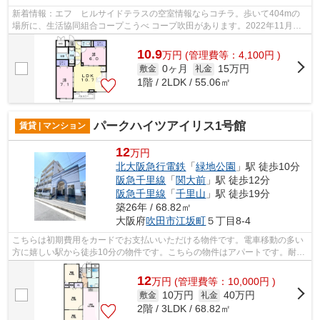
新着情報：エフ ヒルサイドテラスの空室情報ならコチラ。歩いて404mの
場所に、生活協同組合コープこうべ コープ吹田があります。2022年11月完
成、まだまだ新しい築浅物件。敷地内ごみ...
10.9
万
円
(管理費等：4,100円 )
0ヶ月
15万円
敷金
礼金
1階 / 2LDK / 55.06㎡
パークハイツアイリス1号館
賃貸 | マンション
12
万円
北大阪急行電鉄
「
緑地公園
」駅 徒歩10分
阪急千里線
「
関大前
」駅 徒歩12分
阪急千里線
「
千里山
」駅 徒歩19分
築26年 / 68.82㎡
大阪府
吹田市
江坂町
５丁目8-4
こちらは初期費用をカードでお支払いいただける物件です。電車移動の多い
方に嬉しい駅から徒歩10分の物件です。こちらの物件はアパートです。耐火
性に優れているRC構造を物件選びで注...
12
万
円
(管理費等：10,000円 )
10万円
40万円
敷金
礼金
2階 / 3LDK / 68.82㎡