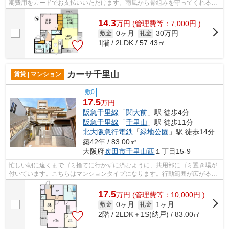
期費用をカードでお支払いいただけます。雨風から骨組みを守ってくれるの
が、外観タイル張りです。強度が高く...
14.3
万
円
(管理費等：7,000円 )
0ヶ月
30万円
敷金
礼金
1階 / 2LDK / 57.43㎡
カーサ千里山
賃貸 | マンション
敷0
17.5
万円
阪急千里線
「
関大前
」駅 徒歩4分
阪急千里線
「
千里山
」駅 徒歩11分
北大阪急行電鉄
「
緑地公園
」駅 徒歩14分
築42年 / 83.00㎡
大阪府
吹田市
千里山西
１丁目15-9
忙しい朝に遠くまでゴミ捨てに行かずに済むように、共用部にゴミ置き場が
付いています。こちらはマンションタイプになります。行動範囲が広がる2
駅利用可能な物件です。鉄筋コンクリー...
17.5
万
円
(管理費等：10,000円 )
0ヶ月
1ヶ月
敷金
礼金
2階 / 2LDK＋1S(納戸) / 83.00㎡