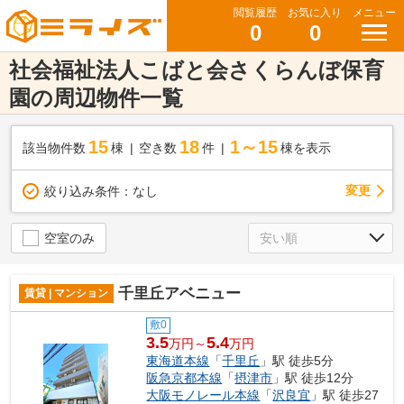
閲覧履歴
お気に入り
メニュー
0
0
社会福祉法人こばと会さくらんぼ保育
園の周辺物件一覧
15
18
1～15
該当物件数
棟
空き数
件
棟を表示
変更
絞り込み条件：
なし
空室のみ
千里丘アベニュー
賃貸 | マンション
敷0
3.5
5.4
万円～
万円
東海道本線
「
千里丘
」駅 徒歩5分
阪急京都本線
「
摂津市
」駅 徒歩12分
大阪モノレール本線
「
沢良宜
」駅 徒歩27