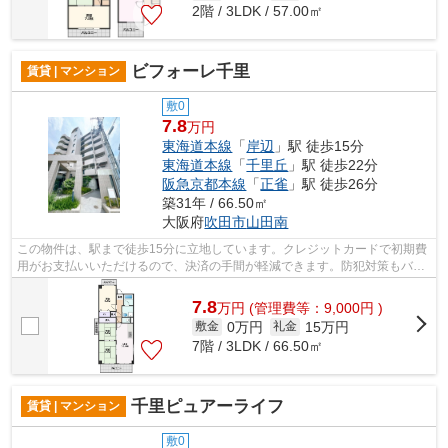
2階 / 3LDK / 57.00㎡
ビフォーレ千里
賃貸 | マンション
敷0
7.8
万円
東海道本線
「
岸辺
」駅 徒歩15分
東海道本線
「
千里丘
」駅 徒歩22分
阪急京都本線
「
正雀
」駅 徒歩26分
築31年 / 66.50㎡
大阪府
吹田市
山田南
この物件は、駅まで徒歩15分に立地しています。クレジットカードで初期費
用がお支払いいただけるので、決済の手間が軽減できます。防犯対策もバッ
チリなマンションタイプの物件です。...
7.8
万
円
(管理費等：9,000円 )
0万円
15万円
敷金
礼金
7階 / 3LDK / 66.50㎡
千里ピュアーライフ
賃貸 | マンション
敷0