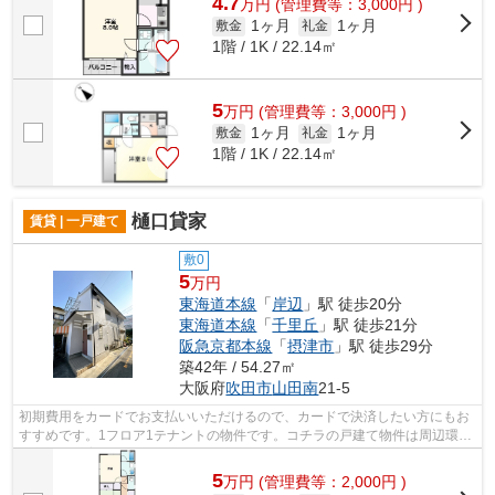
4.7
万
円
(管理費等：3,000円 )
1ヶ月
1ヶ月
敷金
礼金
1階 / 1K / 22.14㎡
5
万
円
(管理費等：3,000円 )
1ヶ月
1ヶ月
敷金
礼金
1階 / 1K / 22.14㎡
樋口貸家
賃貸 | 一戸建て
敷0
5
万円
東海道本線
「
岸辺
」駅 徒歩20分
東海道本線
「
千里丘
」駅 徒歩21分
阪急京都本線
「
摂津市
」駅 徒歩29分
築42年 / 54.27㎡
大阪府
吹田市
山田南
21-5
初期費用をカードでお支払いいただけるので、カードで決済したい方にもお
すすめです。1フロア1テナントの物件です。コチラの戸建て物件は周辺環境
も良く、子育てにもうってつけです。2...
5
万
円
(管理費等：2,000円 )