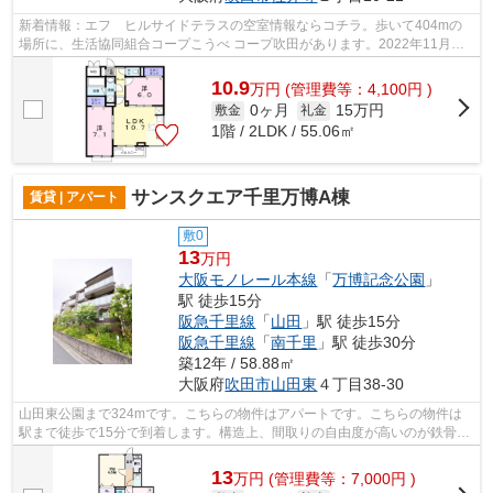
新着情報：エフ ヒルサイドテラスの空室情報ならコチラ。歩いて404mの
場所に、生活協同組合コープこうべ コープ吹田があります。2022年11月完
成、まだまだ新しい築浅物件。敷地内ごみ...
10.9
万
円
(管理費等：4,100円 )
0ヶ月
15万円
敷金
礼金
1階 / 2LDK / 55.06㎡
サンスクエア千里万博A棟
賃貸 | アパート
敷0
13
万円
大阪モノレール本線
「
万博記念公園
」
駅 徒歩15分
阪急千里線
「
山田
」駅 徒歩15分
阪急千里線
「
南千里
」駅 徒歩30分
築12年 / 58.88㎡
大阪府
吹田市
山田東
４丁目38-30
山田東公園まで324mです。こちらの物件はアパートです。こちらの物件は
駅まで徒歩で15分で到着します。構造上、間取りの自由度が高いのが鉄骨造
の魅力。より詳しい情報や内見のご予約...
13
万
円
(管理費等：7,000円 )