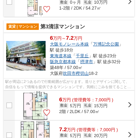
0ヶ月
10万円
敷金
礼金
1-2階 / 2DK / 54.27㎡
第3清涼マンション
賃貸 | マンション
6
7.2
万円～
万円
大阪モノレール本線
「
万博記念公園
」
駅 徒歩18分
東海道本線
「
千里丘
」駅 徒歩23分
阪急京都本線
「
摂津市
」駅 徒歩32分
築48年 / 57.00㎡
大阪府
吹田市
樫切山
18-2
駅が周辺に2つあるので行動範囲が広がります。造りとデザインに関して、
自信をもって情報を提供できるマンションです。気軽にごみを捨てることが
できて便利な敷地内ごみ置き場つきの物...
6
万
円
(管理費等：7,000円 )
5万円
15万円
敷金
礼金
2階 / 2LDK / 57.00㎡
7.2
万
円
(管理費等：7,000円 )
5万円
20万円
敷金
礼金