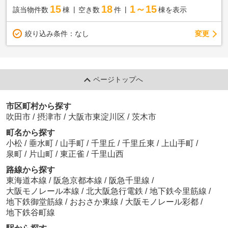
15
18
1～15
該当物件数
棟
空き数
件
棟を表示
変更
絞り込み条件：
なし
ページトップへ
市区町村から探す
吹田市
/
摂津市
/
大阪市東淀川区
/
茨木市
町名から探す
小松
/
垂水町
/
山手町
/
千里丘
/
千里丘東
/
上山手町
/
泉町
/
片山町
/
東正雀
/
千里山西
路線から探す
東海道本線
/
阪急京都本線
/
阪急千里線
/
大阪モノレール本線
/
北大阪急行電鉄
/
地下鉄今里筋線
/
地下鉄御堂筋線
/
おおさか東線
/
大阪モノレール彩都
/
地下鉄谷町線