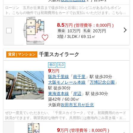
ローソン 五月が丘東店まで徒歩3分と近場にコンビニがあるのもポイン
ト。こちらの物件では初期費用をカードでお支払いいただけます。こちらの
物件はマンションです。共用部には敷地内...
8.5
万
円
(管理費等：8,000円 )
10万円
20万円
敷金
礼金
3階 / 3LDK / 69.11㎡
千里スカイラーク
賃貸 | マンション
敷0
礼0
9
万円
阪急千里線
「
南千里
」駅 徒歩20分
大阪モノレール本線
「
万博記念公園
」
駅 徒歩30分
東海道本線
「
岸辺
」駅 徒歩30分
築42年 / 60.00㎡
大阪府
吹田市
五月が丘北
ぜひ一度見ていただきたい、「千里スカイラーク」です。初期費用のカード
決済ができます。眺望良好な物件です。共用部には敷地内ごみ置き場・エレ
ベータなどが揃っております。自分好...
9
万
円
(管理費等：8,000円 )