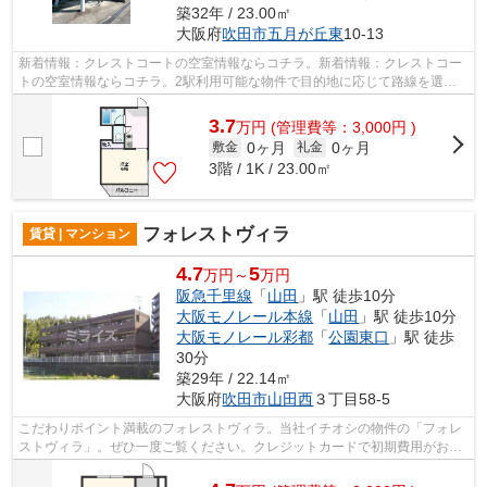
築32年 / 23.00㎡
大阪府
吹田市
五月が丘東
10-13
新着情報：クレストコートの空室情報ならコチラ。新着情報：クレストコー
トの空室情報ならコチラ。2駅利用可能な物件で目的地に応じて路線を選ぶ
ことができます。安全面を気にする方、...
3.7
万
円
(管理費等：3,000円 )
0ヶ月
0ヶ月
敷金
礼金
3階 / 1K / 23.00㎡
フォレストヴィラ
賃貸 | マンション
4.7
5
万円～
万円
阪急千里線
「
山田
」駅 徒歩10分
大阪モノレール本線
「
山田
」駅 徒歩10分
大阪モノレール彩都
「
公園東口
」駅 徒歩
30分
築29年 / 22.14㎡
大阪府
吹田市
山田西
３丁目58-5
こだわりポイント満載のフォレストヴィラ。当社イチオシの物件の「フォレ
ストヴィラ」。ぜひ一度ご覧ください。クレジットカードで初期費用がお支
払いいただけるので、決済の手間が軽...