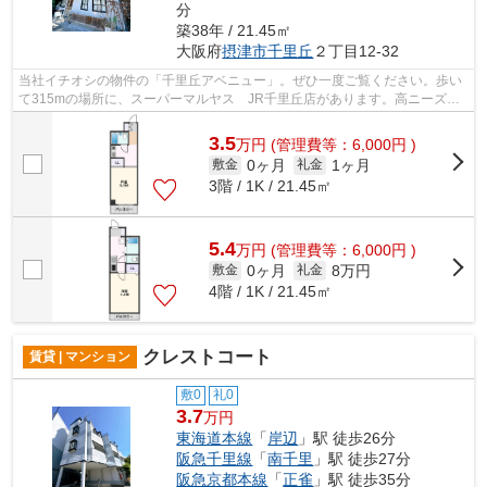
分
築38年 / 21.45㎡
大阪府
摂津市
千里丘
２丁目12-32
当社イチオシの物件の「千里丘アベニュー」。ぜひ一度ご覧ください。歩い
て315mの場所に、スーパーマルヤス JR千里丘店があります。高ニーズな
駅近の物件で、徒歩5分で駅に行くことが...
3.5
万
円
(管理費等：6,000円 )
0ヶ月
1ヶ月
敷金
礼金
3階 / 1K / 21.45㎡
5.4
万
円
(管理費等：6,000円 )
0ヶ月
8万円
敷金
礼金
4階 / 1K / 21.45㎡
クレストコート
賃貸 | マンション
敷0
礼0
3.7
万円
東海道本線
「
岸辺
」駅 徒歩26分
阪急千里線
「
南千里
」駅 徒歩27分
阪急京都本線
「
正雀
」駅 徒歩35分