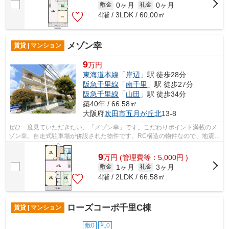
0ヶ月
0ヶ月
敷金
礼金
4階 / 3LDK / 60.00㎡
メゾン幸
賃貸 | マンション
9
万円
東海道本線
「
岸辺
」駅 徒歩28分
阪急千里線
「
南千里
」駅 徒歩27分
阪急千里線
「
山田
」駅 徒歩34分
築40年 / 66.58㎡
大阪府
吹田市
五月が丘北
13-8
ぜひ一度見ていただきたい、「メゾン幸」です。こだわりポイント満載のメ
ゾン幸。自走式駐車場が併設された物件です。RC構造の物件なので、地震や
騒音の対策にも優れていますよ。ミラ...
9
万
円
(管理費等：5,000円 )
1ヶ月
3ヶ月
敷金
礼金
4階 / 2LDK / 66.58㎡
ローズコーポ千里C棟
賃貸 | マンション
敷0
礼0