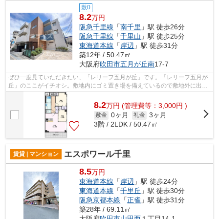
敷0
8.2
万円
阪急千里線
「
南千里
」駅 徒歩26分
阪急千里線
「
千里山
」駅 徒歩25分
東海道本線
「
岸辺
」駅 徒歩31分
築12年 / 50.47㎡
大阪府
吹田市
五月が丘南
17-7
ぜひ一度見ていただきたい、「レリーフ五月が丘」です。「レリーフ五月が
丘」のここがイチオシ。敷地内にゴミ置き場を備えているので敷地外に出る
必要が無く、短時間でごみ出しを終え...
8.2
万
円
(管理費等：3,000円 )
0ヶ月
3ヶ月
敷金
礼金
3階 / 2LDK / 50.47㎡
エスポワール千里
賃貸 | マンション
8.5
万円
東海道本線
「
岸辺
」駅 徒歩24分
東海道本線
「
千里丘
」駅 徒歩30分
阪急京都本線
「
正雀
」駅 徒歩31分
築28年 / 69.11㎡
大阪府
吹田市
山田西
１丁目14-1