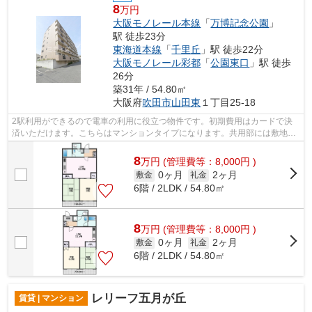
8
万円
大阪モノレール本線
「
万博記念公園
」
駅 徒歩23分
東海道本線
「
千里丘
」駅 徒歩22分
大阪モノレール彩都
「
公園東口
」駅 徒歩
26分
築31年 / 54.80㎡
大阪府
吹田市
山田東
１丁目25-18
2駅利用ができるので電車の利用に役立つ物件です。初期費用はカードで決
済いただけます。こちらはマンションタイプになります。共用部には敷地内
ごみ置き場・エレベータなどが備わって...
8
万
円
(管理費等：8,000円 )
0ヶ月
2ヶ月
敷金
礼金
6階 / 2LDK / 54.80㎡
8
万
円
(管理費等：8,000円 )
0ヶ月
2ヶ月
敷金
礼金
6階 / 2LDK / 54.80㎡
レリーフ五月が丘
賃貸 | マンション