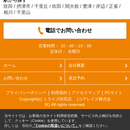
駅から探す
吹田
/
摂津市
/
千里丘
/
吹田
/
関大前
/
豊津
/
岸辺
/
正雀
/
相川
/
千里山
電話でお問い合わせ
営業時間：
10：00～19：00
定休日：
水曜日
ホーム
会社概要
お問い合わせ
来店予約
プライバシーポリシー
利用規約
アクセスマップ
PCサイト
Copyright(c) ミライズ吹田店 (コアレイズ株式会
社) All rights reserved.
当サイトでは、お客様の当サイト利用状況把握、サービス向上検討を目的と
して、クッキー（Cookie）を使用しています。
詳しくは、当社の
「Cookieの取扱いについて」
をご確認ください。