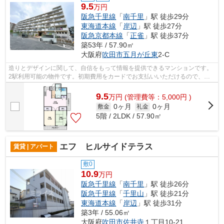
9.5
万円
阪急千里線
「
南千里
」駅 徒歩29分
東海道本線
「
岸辺
」駅 徒歩27分
阪急京都本線
「
正雀
」駅 徒歩37分
築53年 / 57.90㎡
大阪府
吹田市
五月が丘東
2-C
造りとデザインに関して、自信をもって情報を提供できるマンションです。
2駅利用可能の物件です。初期費用をカードでお支払いいただけるので、カ
ードで決済したい方にもおすすめです。...
9.5
万
円
(管理費等：5,000円 )
0ヶ月
0ヶ月
敷金
礼金
5階 / 2LDK / 57.90㎡
エフ ヒルサイドテラス
賃貸 | アパート
敷0
10.9
万円
阪急千里線
「
南千里
」駅 徒歩26分
阪急千里線
「
千里山
」駅 徒歩21分
東海道本線
「
岸辺
」駅 徒歩31分
築3年 / 55.06㎡
大阪府
吹田市
佐井寺
１丁目10-21