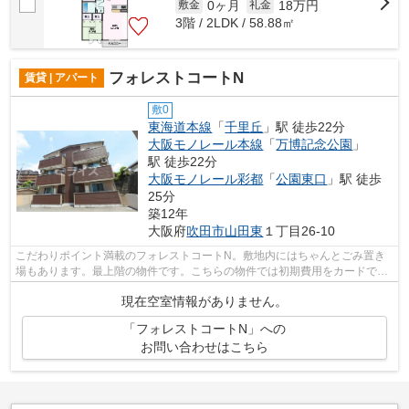
0ヶ月
18万円
敷金
礼金
3階 / 2LDK / 58.88㎡
フォレストコートN
賃貸 | アパート
敷0
東海道本線
「
千里丘
」駅 徒歩22分
大阪モノレール本線
「
万博記念公園
」
駅 徒歩22分
大阪モノレール彩都
「
公園東口
」駅 徒歩
25分
築12年
大阪府
吹田市
山田東
１丁目26-10
こだわりポイント満載のフォレストコートN。敷地内にはちゃんとごみ置き
場もあります。最上階の物件です。こちらの物件では初期費用をカードでお
支払いいただけます。より多くの不動産...
現在空室情報がありません。
「フォレストコートN」への
お問い合わせはこちら