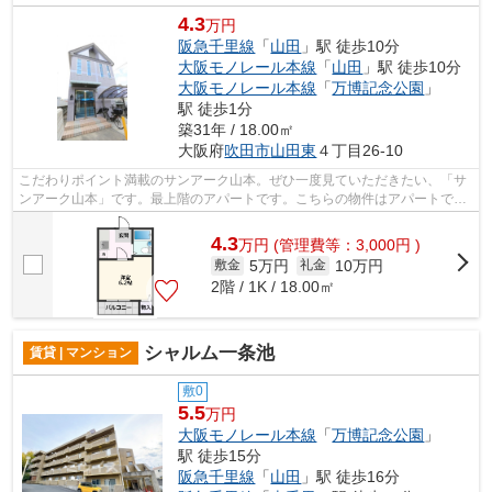
4.3
万円
阪急千里線
「
山田
」駅 徒歩10分
大阪モノレール本線
「
山田
」駅 徒歩10分
大阪モノレール本線
「
万博記念公園
」
駅 徒歩1分
築31年 / 18.00㎡
大阪府
吹田市
山田東
４丁目26-10
こだわりポイント満載のサンアーク山本。ぜひ一度見ていただきたい、「サ
ンアーク山本」です。最上階のアパートです。こちらの物件はアパートで
す。より詳しい情報や内見のご予約はミ...
4.3
万
円
(管理費等：3,000円 )
5万円
10万円
敷金
礼金
2階 / 1K / 18.00㎡
シャルム一条池
賃貸 | マンション
敷0
5.5
万円
大阪モノレール本線
「
万博記念公園
」
駅 徒歩15分
阪急千里線
「
山田
」駅 徒歩16分