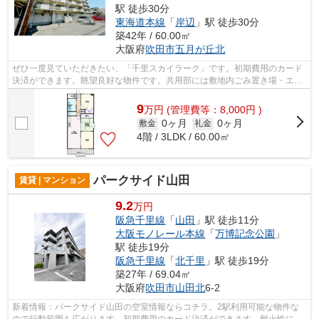
駅 徒歩30分
東海道本線
「
岸辺
」駅 徒歩30分
築42年 / 60.00㎡
大阪府
吹田市
五月が丘北
ぜひ一度見ていただきたい、「千里スカイラーク」です。初期費用のカード
決済ができます。眺望良好な物件です。共用部には敷地内ごみ置き場・エレ
ベータなどが揃っております。自分好...
9
万
円
(管理費等：8,000円 )
0ヶ月
0ヶ月
敷金
礼金
4階 / 3LDK / 60.00㎡
パークサイド山田
賃貸 | マンション
9.2
万円
阪急千里線
「
山田
」駅 徒歩11分
大阪モノレール本線
「
万博記念公園
」
駅 徒歩19分
阪急千里線
「
北千里
」駅 徒歩19分
築27年 / 69.04㎡
大阪府
吹田市
山田北
6-2
新着情報：パークサイド山田の空室情報ならコチラ。2駅利用可能な物件な