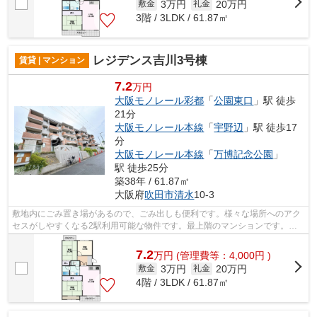
3万円
20万円
敷金
礼金
3階 / 3LDK / 61.87㎡
レジデンス吉川3号棟
賃貸 | マンション
7.2
万円
大阪モノレール彩都
「
公園東口
」駅 徒歩
21分
大阪モノレール本線
「
宇野辺
」駅 徒歩17
分
大阪モノレール本線
「
万博記念公園
」
駅 徒歩25分
築38年 / 61.87㎡
大阪府
吹田市
清水
10-3
敷地内にごみ置き場があるので、ごみ出しも便利です。様々な場所へのアク
セスがしやすくなる2駅利用可能な物件です。最上階のマンションです。構
造上、広々とした住空間が確保できる鉄...
7.2
万
円
(管理費等：4,000円 )
3万円
20万円
敷金
礼金
4階 / 3LDK / 61.87㎡