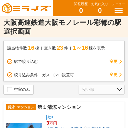
閲覧履歴
お気に入り
メニュー
0
0
大阪高速鉄道大阪モノレール彩都の駅
選択画面
16
23
1～16
該当物件数
棟
空き数
件
棟を表示
駅で絞り込む
変更
変更
絞り込み条件：
ガスコンロ設置可
空室のみ
第１清涼マンション
賃貸 | マンション
敷0
3
万円