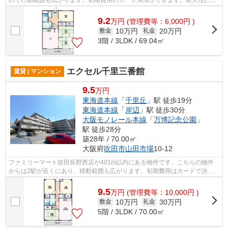
ので行動範囲も広がります。初期費用のカード決済ができます。耐火性に優
れているRC構造を物件選びで注目してみ...
9.2
万
円
(管理費等：6,000円 )
10万円
20万円
敷金
礼金
3階 / 3LDK / 69.04㎡
エクセル千里三番館
賃貸 | マンション
9.5
万円
東海道本線
「
千里丘
」駅 徒歩19分
東海道本線
「
岸辺
」駅 徒歩30分
大阪モノレール本線
「
万博記念公園
」
駅 徒歩28分
築28年 / 70.00㎡
大阪府
吹田市
山田市場
10-12
ファミリーマート吹田長野西店が401m以内にある物件です。こちらの物件
からは2駅が近くにあり、移動範囲も広がります。初期費用はカードで決済
いただけます。共用部には敷地内ごみ置き...
9.5
万
円
(管理費等：10,000円 )
10万円
30万円
敷金
礼金
5階 / 3LDK / 70.00㎡