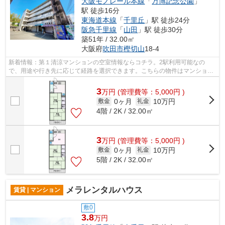
大阪モノレール本線
「
万博記念公園
」
駅 徒歩16分
東海道本線
「
千里丘
」駅 徒歩24分
阪急千里線
「
山田
」駅 徒歩30分
築51年 / 32.00㎡
大阪府
吹田市
樫切山
18-4
新着情報：第１清涼マンションの空室情報ならコチラ。2駅利用可能なの
で、用途や行き先に応じて経路を選択できます。こちらの物件はマンション
です。安全面を気にする方、まずは鉄骨造...
3
万
円
(管理費等：5,000円 )
0ヶ月
10万円
敷金
礼金
4階 / 2K / 32.00㎡
3
万
円
(管理費等：5,000円 )
0ヶ月
10万円
敷金
礼金
5階 / 2K / 32.00㎡
メラレンタルハウス
賃貸 | マンション
敷0
3.8
万円