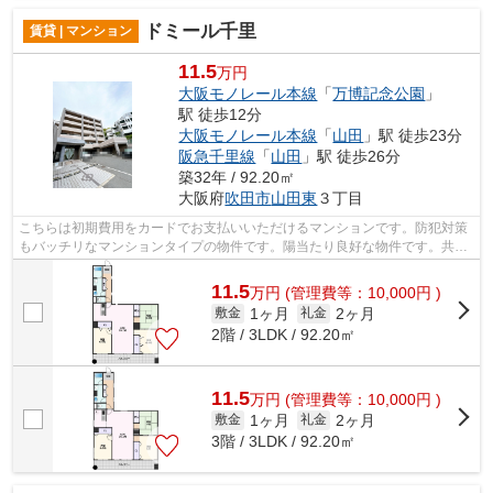
ドミール千里
賃貸 | マンション
11.5
万円
大阪モノレール本線
「
万博記念公園
」
駅 徒歩12分
大阪モノレール本線
「
山田
」駅 徒歩23分
阪急千里線
「
山田
」駅 徒歩26分
築32年 / 92.20㎡
大阪府
吹田市
山田東
３丁目
こちらは初期費用をカードでお支払いいただけるマンションです。防犯対策
もバッチリなマンションタイプの物件です。陽当たり良好な物件です。共用
部にはエレベータ・敷地内ごみ置き場...
11.5
万
円
(管理費等：10,000円 )
1ヶ月
2ヶ月
敷金
礼金
2階 / 3LDK / 92.20㎡
11.5
万
円
(管理費等：10,000円 )
1ヶ月
2ヶ月
敷金
礼金
3階 / 3LDK / 92.20㎡