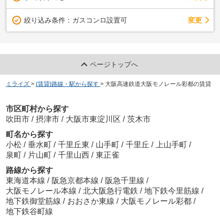
変更
絞り込み条件：
ガスコンロ設置可
ページトップへ
ミライズ
>
(賃貸)路線・駅から探す
>
大阪高速鉄道大阪モノレール彩都の賃貸
市区町村から探す
吹田市
/
摂津市
/
大阪市東淀川区
/
茨木市
町名から探す
小松
/
垂水町
/
千里丘東
/
山手町
/
千里丘
/
上山手町
/
泉町
/
片山町
/
千里山西
/
東正雀
路線から探す
東海道本線
/
阪急京都本線
/
阪急千里線
/
大阪モノレール本線
/
北大阪急行電鉄
/
地下鉄今里筋線
/
地下鉄御堂筋線
/
おおさか東線
/
大阪モノレール彩都
/
地下鉄谷町線