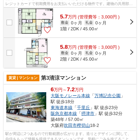
レジットカードで初期費用をお支払いいただける物件です。建物の共用部に
ゴミ置き場があるので、外部の人にゴミ...
5.7
万
円
(管理費等：3,000円 )
0ヶ月
0ヶ月
敷金
礼金
1階 / 2DK / 45.00㎡
5.8
万
円
(管理費等：3,000円 )
0ヶ月
0ヶ月
敷金
礼金
2階 / 2DK / 45.00㎡
第3清涼マンション
賃貸 | マンション
6
7.2
万円～
万円
大阪モノレール本線
「
万博記念公園
」
駅 徒歩18分
東海道本線
「
千里丘
」駅 徒歩23分
阪急京都本線
「
摂津市
」駅 徒歩32分
築48年 / 57.00㎡
大阪府
吹田市
樫切山
18-2
駅が周辺に2つあるので行動範囲が広がります。造りとデザインに関して、
自信をもって情報を提供できるマンションです。気軽にごみを捨てることが