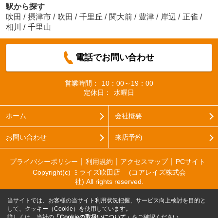
駅から探す
吹田
/
摂津市
/
吹田
/
千里丘
/
関大前
/
豊津
/
岸辺
/
正雀
/
相川
/
千里山
電話でお問い合わせ
営業時間：
10：00～19：00
定休日：
水曜日
ホーム
会社概要
お問い合わせ
来店予約
プライバシーポリシー
利用規約
アクセスマップ
PCサイト
Copyright(c) ミライズ吹田店 (コアレイズ株式会
社) All rights reserved.
当サイトでは、お客様の当サイト利用状況把握、サービス向上検討を目的と
して、クッキー（Cookie）を使用しています。
詳しくは、当社の
「Cookieの取扱いについて」
をご確認ください。