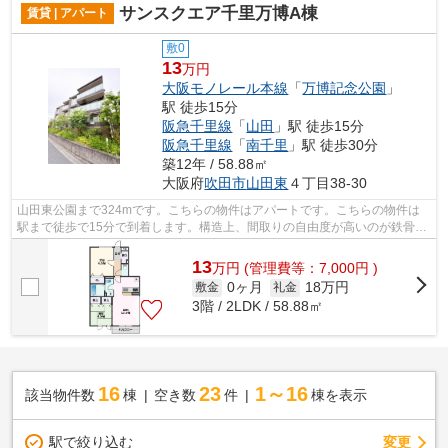
サンスクエア千里万博A棟
賃貸 | アパート
敷0
13
万円
大阪モノレール本線
「
万博記念公園
」
駅 徒歩15分
阪急千里線
「
山田
」駅 徒歩15分
阪急千里線
「
南千里
」駅 徒歩30分
築12年 / 58.88㎡
大阪府
吹田市
山田東
４丁目38-30
山田東公園まで324mです。こちらの物件はアパートです。こちらの物件は
駅まで徒歩で15分で到着します。構造上、間取りの自由度が高いのが鉄骨造
の魅力。より詳しい情報や内見のご予約...
13
万
円
(管理費等：7,000円 )
0ヶ月
18万円
敷金
礼金
3階 / 2LDK / 58.88㎡
16
23
1～16
該当物件数
棟
空き数
件
棟を表示
駅で絞り込む
変更