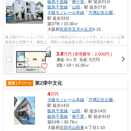
阪急千里線
「
南千里
」駅 徒歩21分
阪急千里線
「
山田
」駅 徒歩27分
大阪モノレール本線
「
万博記念公園
」
駅 徒歩33分
築37年 / 15.00㎡
大阪府
吹田市
五月が丘北
5-15
最上階のマンションです。こちらの物件はマンションです。マンションは通
風良好な空間です。構造上、間取りの自由度が高いのが鉄骨造の魅力。ミラ
イズ吹田店では阪急千里線南千里に近...
3.8
万
円
(管理費等：2,000円 )
0ヶ月
5万円
敷金
礼金
3階 / 1R / 15.00㎡
第2津中文化
賃貸 | アパート
4
万円
大阪モノレール本線
「
万博記念公園
」
駅 徒歩14分
阪急千里線
「
山田
」駅 徒歩14分
阪急千里線
「
南千里
」駅 徒歩31分
築53年 / 30.78㎡
大阪府
吹田市
山田東
４丁目1-33