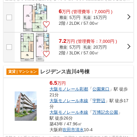
できて便利な敷地内ごみ置き場つきの物...
6
万
円
(管理費等：7,000円 )
5万円
15万円
敷金
礼金
2階 / 2LDK / 57.00㎡
7.2
万
円
(管理費等：7,000円 )
5万円
20万円
敷金
礼金
2階 / 3LDK / 57.00㎡
レジデンス吉川4号棟
賃貸 | マンション
6.5
万円
大阪モノレール彩都
「
公園東口
」駅 徒歩
21分
大阪モノレール本線
「
宇野辺
」駅 徒歩17
分
大阪モノレール本線
「
万博記念公園
」
駅 徒歩26分
築43年 / 47.96㎡
大阪府
吹田市
清水
10-4