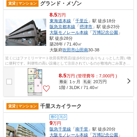
グランド・メゾン
賃貸 | マンション
8.5
万円
東海道本線
「
千里丘
」駅 徒歩18分
阪急京都本線
「
摂津市
」駅 徒歩23分
大阪モノレール本線
「
万博記念公園
」
駅 徒歩28分
築28年 / 71.40㎡
大阪府
吹田市
山田南
30-38
近くにはファミリーマート吹田長野西店(徒歩6分)がありちょっとした買い物
に便利です。利便性の高い設備として注目されているのが敷地内ごみ置き場
です。防犯対策もバッチリなマンショ...
8.5
万
円
(管理費等：7,000円 )
1ヶ月
20万円
敷金
礼金
1階 / 3LDK / 71.40㎡
千里スカイラーク
賃貸 | マンション
敷0
礼0
9
万円
阪急千里線
「
南千里
」駅 徒歩20分
大阪モノレール本線
「
万博記念公園
」