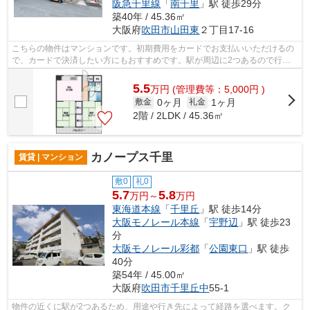
阪急千里線
「
南千里
」駅 徒歩29分
築40年 / 45.36㎡
大阪府
吹田市
山田東
２丁目17-16
こちらの物件はマンションです。初期費用をカードでお支払いいただけるの
で、カードで決済したい方にもおすすめです。駅が周辺に2つあるので行動
範囲が広がります。鉄筋コンクリートで...
5.5
万
円
(管理費等：5,000円 )
0ヶ月
1ヶ月
敷金
礼金
2階 / 2LDK / 45.36㎡
カノープス千里
賃貸 | マンション
敷0
礼0
5.7
5.8
万円～
万円
東海道本線
「
千里丘
」駅 徒歩14分
大阪モノレール本線
「
宇野辺
」駅 徒歩23
分
大阪モノレール彩都
「
公園東口
」駅 徒歩
40分
築54年 / 45.00㎡
大阪府
吹田市
千里丘中
55-1
物件の近くに駅が2つあるため、用途や行き先によって経路を選べます。ク