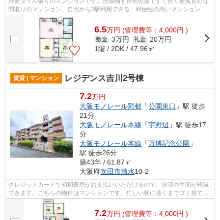
外観タイル張りのマンションです。洗濯物も自然乾燥ですぐ乾く通風良好な
間取りのマンション。自宅から2駅利用できる、利便性の高いマンションで
す。遮音性が高く静かな住環境の鉄筋コ...
6.5
万
円
(管理費等：4,000円 )
3万円
20万円
敷金
礼金
1階 / 2DK / 47.96㎡
レジデンス吉川2号棟
賃貸 | マンション
7.2
万円
大阪モノレール彩都
「
公園東口
」駅 徒歩
21分
大阪モノレール本線
「
宇野辺
」駅 徒歩17
分
大阪モノレール本線
「
万博記念公園
」
駅 徒歩26分
築43年 / 61.87㎡
大阪府
吹田市
清水
10-2
クレジットカードで初期費用がお支払いいただけるので、決済の手間が軽減
できます。こちらの物件はマンションです。忙しい朝に遠くまでゴミ捨てに
行かずに済むように、共用部にゴミ置...
7.2
万
円
(管理費等：4,000円 )