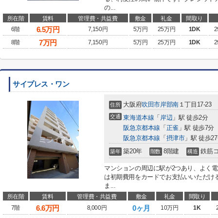
の...
所在階
賃料
管理費・共益費
敷金
礼金
間取り
6.5
万円
6階
7,150円
5万円
25万円
1DK
2
7
万円
8階
7,150円
5万円
25万円
1DK
2
サイプレス・ワン
大阪府
吹田市
岸部南
１丁目17-23
住所
交通
東海道本線
「
岸辺
」駅 徒歩2分
阪急京都本線
「
正雀
」駅 徒歩7分
阪急京都本線
「
摂津市
」駅 徒歩2
築20年
8階建
鉄筋
築年
階数
構造
マンションの周辺に駅が2つあり、よく
は初期費用をカードでお支払いいただけ
ま...
所在階
賃料
管理費・共益費
敷金
礼金
間取り
6.6
万円
0ヶ月
7階
8,000円
10万円
1K