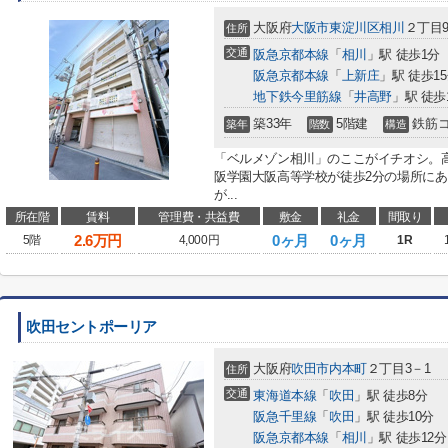
大阪府
大阪市東淀川区
相川
２丁目9
住所
交通
阪急京都本線
「
相川
」駅 徒歩1分
阪急京都本線
「
上新庄
」駅 徒歩1
地下鉄今里筋線
「
井高野
」駅 徒歩
築33年
5階建
鉄筋
築年
階数
構造
「ベルメゾン相川」のここがイチオシ。
阪学園大阪高等学校が徒歩2分の場所に
が...
所在階
賃料
管理費・共益費
敷金
礼金
間取り
2.6
万円
0ヶ月
0ヶ月
5階
4,000円
1R
吹田セントポーリア
大阪府
吹田市
内本町
２丁目3－1
住所
交通
東海道本線
「
吹田
」駅 徒歩8分
阪急千里線
「
吹田
」駅 徒歩10分
阪急京都本線
「
相川
」駅 徒歩12分