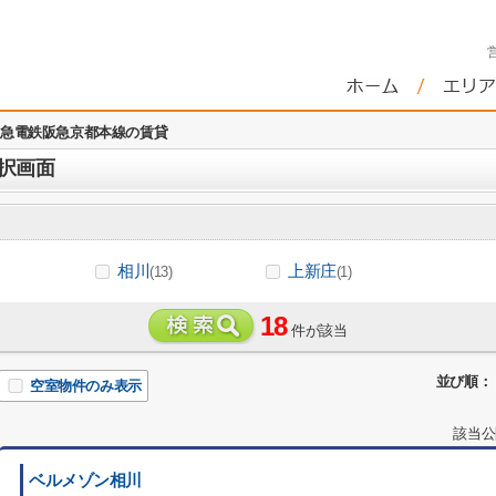
急電鉄阪急京都本線の賃貸
択画面
相川
上新庄
(13)
(1)
18
件が該当
並び順：
空室物件のみ表示
該当公
ベルメゾン相川