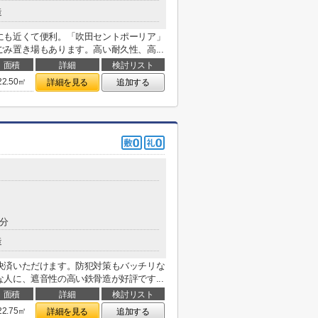
造
にも近くて便利。「吹田セントポーリア」
み置き場もあります。高い耐久性、高...
面積
詳細
検討リスト
22.50㎡
詳細を見る
追加する
8分
造
決済いただけます。防犯対策もバッチリな
人に、遮音性の高い鉄骨造が好評です...
面積
詳細
検討リスト
22.75㎡
詳細を見る
追加する