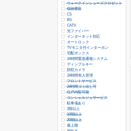
ウォークインシューズクロゼット
収納豊富
CS
BS
CATV
光ファイバー
インターネット対応
オートロック
TVモニタ付インターホン
宅配ボックス
24時間緊急通報システム
ディンプルキー
防犯カメラ
24時間有人管理
フロントサービス
24時間ゴミ出し可
住戸内覧可能
コンシェルジュサービス
駐車場あり
2階以上
10階以上
20階以上
最上階
南向き