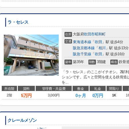
ラ・セレス
大阪府
吹田市
昭和町
住所
交通
東海道本線
「
吹田
」駅 徒歩4分
阪急京都本線
「
相川
」駅 徒歩13分
阪急千里線
「
吹田
」駅 徒歩16分
築35年
3階建
鉄骨
築年
階数
構造
「ラ・セレス」のここがイチオシ。2駅
ションです。広々と空間を使える鉄骨造
を...
所在階
賃料
管理費・共益費
敷金
礼金
間取り
5
万円
0ヶ月
0万円
2階
3,000円
1K
1
クレールメゾン