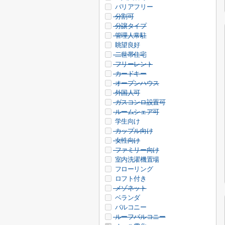
バリアフリー
分割可
分譲タイプ
管理人常駐
眺望良好
二世帯住宅
フリーレント
カードキー
オープンハウス
外国人可
ガスコンロ設置可
ルームシェア可
学生向け
カップル向け
女性向け
ファミリー向け
室内洗濯機置場
フローリング
ロフト付き
メゾネット
ベランダ
バルコニー
ルーフバルコニー