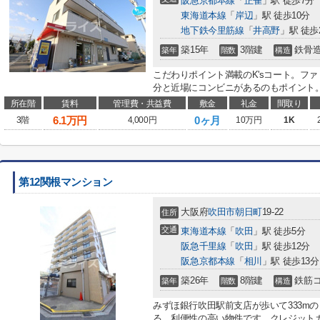
阪急京都本線
「
正雀
」駅 徒歩7分
東海道本線
「
岸辺
」駅 徒歩10分
地下鉄今里筋線
「
井高野
」駅 徒歩
築15年
3階建
鉄骨
築年
階数
構造
こだわりポイント満載のK'sコート。ファ
分と近場にコンビニがあるのもポイント。
所在階
賃料
管理費・共益費
敷金
礼金
間取り
6.1
万円
0ヶ月
3階
4,000円
10万円
1K
第12関根マンション
大阪府
吹田市
朝日町
19-22
住所
交通
東海道本線
「
吹田
」駅 徒歩5分
阪急千里線
「
吹田
」駅 徒歩12分
阪急京都本線
「
相川
」駅 徒歩13分
築26年
8階建
鉄筋
築年
階数
構造
みずほ銀行吹田駅前支店が歩いて333m
る、利便性の高い物件です。クレジット