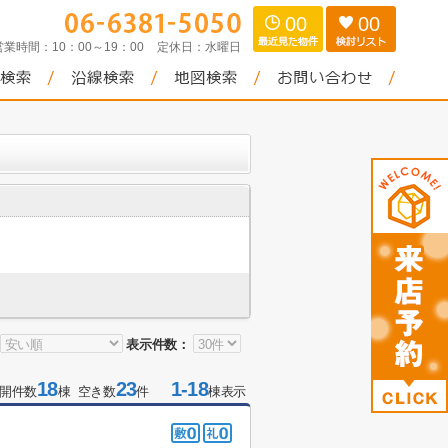
00
00
営業時間：
10：00～19：00
定休日：
水曜日
表示件数：
18
23
1-18
開件数
棟 空き数
件
棟表示