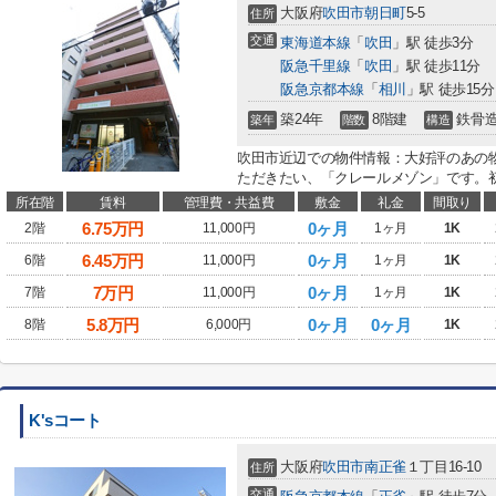
大阪府
吹田市
朝日町
5-5
住所
交通
東海道本線
「
吹田
」駅 徒歩3分
阪急千里線
「
吹田
」駅 徒歩11分
阪急京都本線
「
相川
」駅 徒歩15分
築24年
8階建
鉄骨
築年
階数
構造
吹田市近辺での物件情報：大好評のあの
ただきたい、「クレールメゾン」です。初
所在階
賃料
管理費・共益費
敷金
礼金
間取り
6.75
万円
0ヶ月
2階
11,000円
1ヶ月
1K
6.45
万円
0ヶ月
6階
11,000円
1ヶ月
1K
7
万円
0ヶ月
7階
11,000円
1ヶ月
1K
5.8
万円
0ヶ月
0ヶ月
8階
6,000円
1K
K'sコート
大阪府
吹田市
南正雀
１丁目16-10
住所
交通