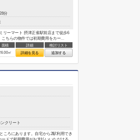
28分
造
ミリーマート 摂津正雀駅前店まで徒歩6
こちらの物件では初期費用をカー...
面積
詳細
検討リスト
26.00㎡
詳細を見る
追加する
コンクリート
のところにあります。自宅から2駅利用でき
カードで初期費用がお支払いいただける