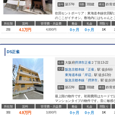
築37年
3階建
鉄骨
築年
階数
構造
吹田セントポーリア：東海道本線吹田駅
のここがイチオシ。敷地内にはちゃんとご
所在階
賃料
管理費・共益費
敷金
礼金
間取り
4.1
万円
0ヶ月
0ヶ月
2階
4,000円
1K
DS正雀
大阪府
摂津市
正雀
２丁目13-22
住所
交通
阪急京都本線
「
正雀
」駅 徒歩6分
東海道本線
「
岸辺
」駅 徒歩13分
阪急京都本線
「
摂津市
」駅 徒歩1
築22年
3階建
鉄骨
築年
階数
構造
最上階の物件です。初期費用はカードで
マンションタイプの物件です。音に敏感な
所在階
賃料
管理費・共益費
敷金
礼金
間取り
4.9
万円
0ヶ月
0ヶ月
3階
3,000円
1K