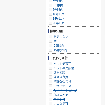
3年以内
5年以内
7年以内
10年以内
15年以内
20年以内
情報公開日
指定しない
本日
3日以内
1週間以内
こだわり条件
ペット飼育可
ペット専用設備
楽器相談
陽当り良好
閑静な住宅地
デザイナーズ
リノベーション済
保証人不要
事務所可
２人入居可