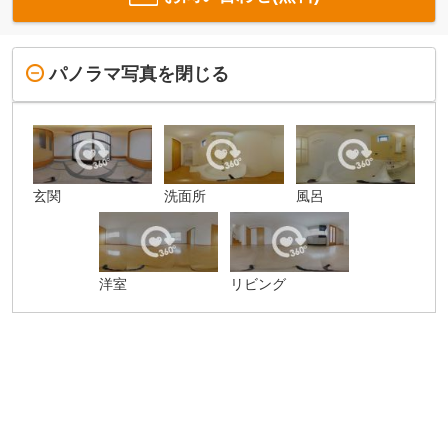
パノラマ写真を閉じる
玄関
洗面所
風呂
洋室
リビング