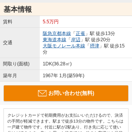
基本情報
賃料
5.5万円
阪急京都本線
「
正雀
」駅 徒歩13分
東海道本線
「
岸辺
」駅 徒歩20分
交通
大阪モノレール本線
「
摂津
」駅 徒歩15
分
間取り(面積)
1DK(36.28㎡)
築年月
1967年 1月(築59年)
お問い合わせ(無料)
クレジットカードで初期費用がお支払いいただけるので、決済
の手間が軽減できます。駅まで徒歩13分の物件です。こちらは
一戸建て物件です。付近に駅が2駅あり、行き先に応じて使い