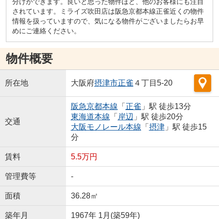
分けができます。良いと思った物件ほど、他のお客様にも注目
されています。ミライズ吹田店は阪急京都本線正雀近くの物件
情報を扱っていますので、気になる物件がございましたらお早
めにご連絡ください。
物件概要
所在地
大阪府
摂津市
正雀
４丁目5-20
阪急京都本線
「
正雀
」駅 徒歩13分
東海道本線
「
岸辺
」駅 徒歩20分
交通
大阪モノレール本線
「
摂津
」駅 徒歩15
分
賃料
5.5万円
管理費等
-
面積
36.28㎡
築年月
1967年 1月(築59年)