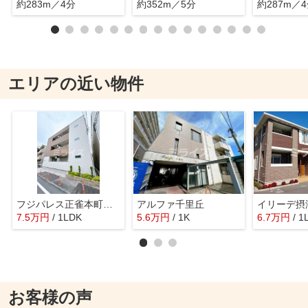
約283m／4分
約352m／5分
約287m／
エリアの近い物件
フジパレス正雀本町サウス
アルファ千里丘
イリーデ摂
7.5
万
円
/ 1LDK
5.6
万
円
/ 1K
6.7
万
円
/ 1
お客様の声