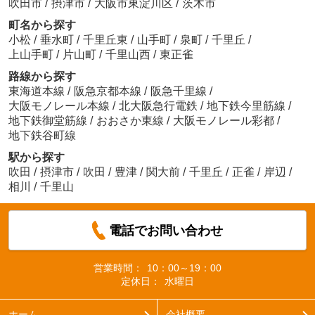
吹田市
/
摂津市
/
大阪市東淀川区
/
茨木市
町名から探す
小松
/
垂水町
/
千里丘東
/
山手町
/
泉町
/
千里丘
/
上山手町
/
片山町
/
千里山西
/
東正雀
路線から探す
東海道本線
/
阪急京都本線
/
阪急千里線
/
大阪モノレール本線
/
北大阪急行電鉄
/
地下鉄今里筋線
/
地下鉄御堂筋線
/
おおさか東線
/
大阪モノレール彩都
/
地下鉄谷町線
駅から探す
吹田
/
摂津市
/
吹田
/
豊津
/
関大前
/
千里丘
/
正雀
/
岸辺
/
相川
/
千里山
電話でお問い合わせ
営業時間：
10：00～19：00
定休日：
水曜日
ホーム
会社概要