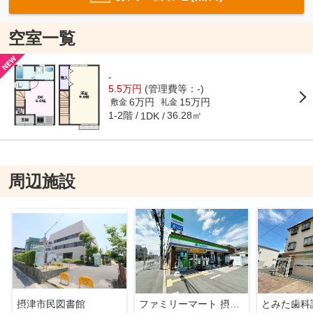
空室一覧
-
5.5万円
(管理費等：-)
6万円
15万円
敷金
礼金
1-2階
36.28㎡
1DK
周辺施設
摂津市民図書館
ファミリーマート 摂津正雀三丁目店
とみた歯科