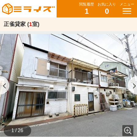
閲覧履歴
お気に入り
メニュー
1
0
正雀貸家 (
1
室)
1 / 26