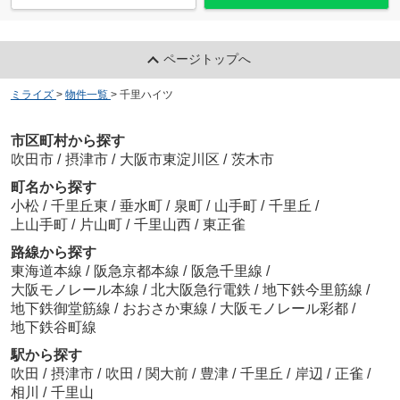
ページトップへ
ミライズ
>
物件一覧
>
千里ハイツ
市区町村から探す
吹田市
/
摂津市
/
大阪市東淀川区
/
茨木市
町名から探す
小松
/
千里丘東
/
垂水町
/
泉町
/
山手町
/
千里丘
/
上山手町
/
片山町
/
千里山西
/
東正雀
路線から探す
東海道本線
/
阪急京都本線
/
阪急千里線
/
大阪モノレール本線
/
北大阪急行電鉄
/
地下鉄今里筋線
/
地下鉄御堂筋線
/
おおさか東線
/
大阪モノレール彩都
/
地下鉄谷町線
駅から探す
吹田
/
摂津市
/
吹田
/
関大前
/
豊津
/
千里丘
/
岸辺
/
正雀
/
相川
/
千里山