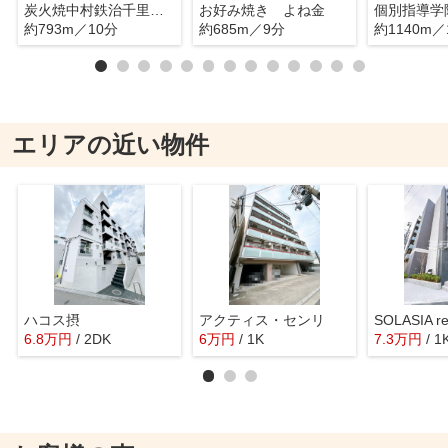
炭火焼中村鉄治千里丘店
お好み焼き よね金
約793m／10分
約685m／9分
約1140m／
エリアの近い物件
ハコス摂
アクティス・センリ
6.8
万
円
/ 2DK
6
万
円
/ 1K
7.3
万
円
/ 1