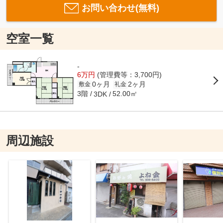
お問い合わせ(無料)
空室一覧
-
6万円
(管理費等：3,700円)
0ヶ月
2ヶ月
敷金
礼金
3階
52.00㎡
3DK
周辺施設