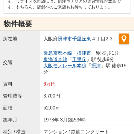
す。ミライズ吹田店には、摂津市エリアの賃貸情報が豊富で
す。もちろん、店舗へのご来店もお待ちしております。
物件概要
所在地
大阪府
摂津市
千里丘東
４丁目2-3
阪急京都本線
「
摂津市
」駅 徒歩1分
東海道本線
「
千里丘
」駅 徒歩9分
交通
大阪モノレール本線
「
摂津
」駅 徒歩19
分
賃料
6万円
管理費等
3,700円
面積
52.00㎡
築年月
1973年 3月(築53年)
種別 / 構造
マンション / 鉄筋コンクリート