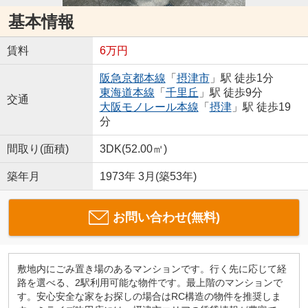
基本情報
賃料
6万円
阪急京都本線
「
摂津市
」駅 徒歩1分
東海道本線
「
千里丘
」駅 徒歩9分
交通
大阪モノレール本線
「
摂津
」駅 徒歩19
分
間取り(面積)
3DK(52.00㎡)
築年月
1973年 3月(築53年)
お問い合わせ(無料)
敷地内にごみ置き場のあるマンションです。行く先に応じて経
路を選べる、2駅利用可能な物件です。最上階のマンションで
す。安心安全な家をお探しの場合はRC構造の物件を推奨しま