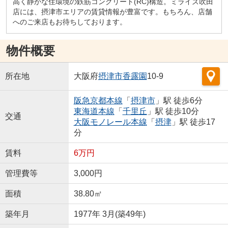
高く静かな住環境の鉄筋コンクリート(RC)構造。ミライズ吹田
店には、摂津市エリアの賃貸情報が豊富です。もちろん、店舗
へのご来店もお待ちしております。
物件概要
所在地
大阪府
摂津市
香露園
10-9
阪急京都本線
「
摂津市
」駅 徒歩6分
東海道本線
「
千里丘
」駅 徒歩10分
交通
大阪モノレール本線
「
摂津
」駅 徒歩17
分
賃料
6万円
管理費等
3,000円
面積
38.80㎡
築年月
1977年 3月(築49年)