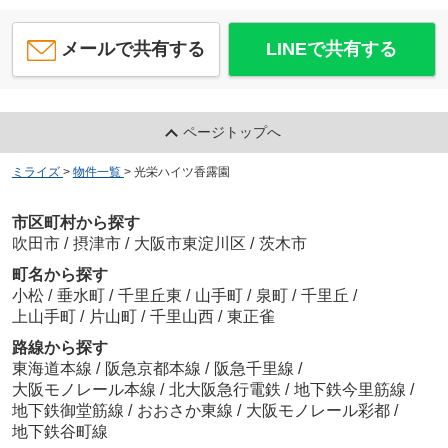
メールで共有する
LINEで共有する
ページトップへ
ミライズ
>
物件一覧
>
光栄ハイツ香露園
市区町村から探す
吹田市
/
摂津市
/
大阪市東淀川区
/
茨木市
町名から探す
小松
/
垂水町
/
千里丘東
/
山手町
/
泉町
/
千里丘
/
上山手町
/
片山町
/
千里山西
/
東正雀
路線から探す
東海道本線
/
阪急京都本線
/
阪急千里線
/
大阪モノレール本線
/
北大阪急行電鉄
/
地下鉄今里筋線
/
地下鉄御堂筋線
/
おおさか東線
/
大阪モノレール彩都
/
地下鉄谷町線