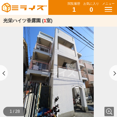
閲覧履歴
お気に入り
メニュー
1
0
光栄ハイツ香露園 (
1
室)
1 / 28