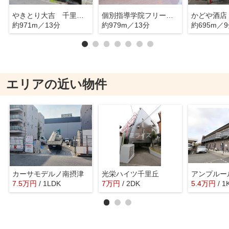
やきとり大吉 千里丘店
個別指導学院フリーステップ
かどや酒店
約971m／13分
約979m／13分
約695m／
エリアの近い物件
カーサモデルノ南摂津
光栄ハイツ千里丘
7.5
万
円
/ 1LDK
7
万
円
/ 2DK
5.4
万
円
/ 1