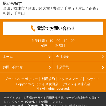
駅から探す
吹田
/
摂津市
/
吹田
/
関大前
/
豊津
/
千里丘
/
岸辺
/
正雀
/
相川
/
千里山
電話でお問い合わせ
営業時間：
10：00～19：00
定休日：
水曜日
ホーム
会社概要
お問い合わせ
来店予約
プライバシーポリシー
利用規約
アクセスマップ
PCサイト
Copyright(c) ミライズ吹田店 (コアレイズ株式会
社) All rights reserved.
当サイトでは、お客様の当サイト利用状況把握、サービス向上検討を目的と
して、クッキー（Cookie）を使用しています。
詳しくは、当社の
「Cookieの取扱いについて」
をご確認ください。