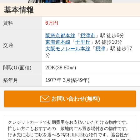
基本情報
賃料
6万円
阪急京都本線
「
摂津市
」駅 徒歩6分
東海道本線
「
千里丘
」駅 徒歩10分
交通
大阪モノレール本線
「
摂津
」駅 徒歩17
分
間取り(面積)
2DK(38.80㎡)
築年月
1977年 3月(築49年)
お問い合わせ(無料)
クレジットカードで初期費用をお支払いいただける物件です。
忙しい方にもおすすめの、敷地内ごみ置き場付きの物件です。
行き先に応じて駅を選べる2駅利用可能な物件です。遮音性が