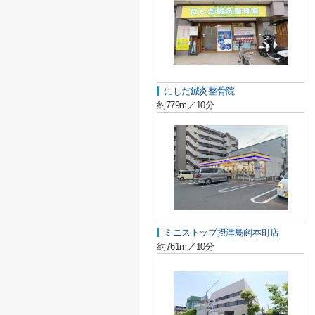
にしだ鍼灸整骨院
約779m／10分
ミニストップ摂津鳥飼本町店
約761m／10分