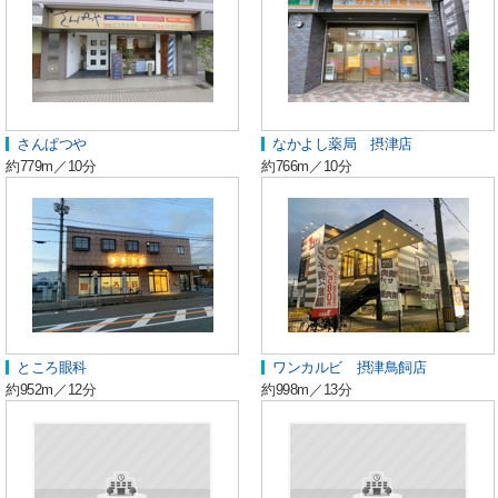
さんぱつや
なかよし薬局 摂津店
約779m／10分
約766m／10分
ところ眼科
ワンカルビ 摂津鳥飼店
約952m／12分
約998m／13分