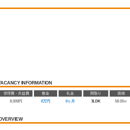
VACANCY INFORMATION
管理費・共益費
敷金
礼金
間取り
面積
8,000円
0万円
0ヶ月
3LDK
58.00㎡
OVERVIEW