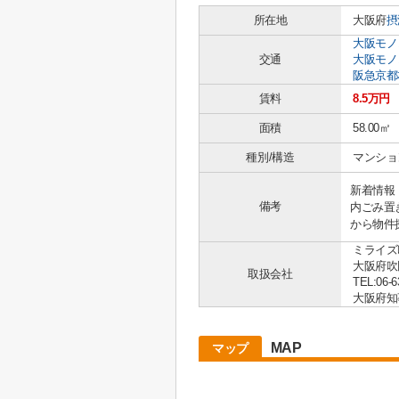
所在地
大阪府
摂
大阪モノ
交通
大阪モノ
阪急京都
賃料
8.5万円
面積
58.00㎡
種別/構造
マンショ
新着情報
備考
内ごみ置
から物件
ミライズ
大阪府吹
取扱会社
TEL:06-6
大阪府知事 
MAP
マップ