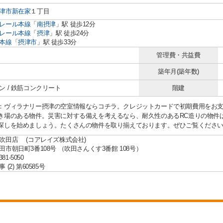
津市
新在家
１丁目
レール本線
「
南摂津
」駅 徒歩12分
レール本線
「
摂津
」駅 徒歩24分
本線
「
摂津市
」駅 徒歩33分
管理費・共益費
築年月(築年数)
ン / 鉄筋コンクリート
階建
：ヴィラナリー摂津の空室情報ならコチラ。クレジットカードで初期費用をお
き場のある物件。災害に対する備えを考えるなら、耐久性のあるRC造りの物件
探しを始めましょう。たくさんの物件を取り揃えております。ぜひご覧くださ
吹田店 (コアレイズ株式会社)
田市朝日町3番108号 （吹田さんくす3番館 108号）
381-5050
(2) 第60585号