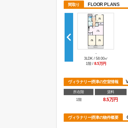
FLOOR PLANS
間取り
-
3LDK / 58.00㎡
1階 /
8.5万円
ヴィラナリー摂津の空室情報
所在階
賃料
8.5万円
1階
ヴィラナリー摂津の物件概要