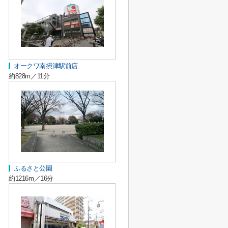
オークワ南摂津駅前店
約828m／11分
ふるさと公園
約1216m／16分