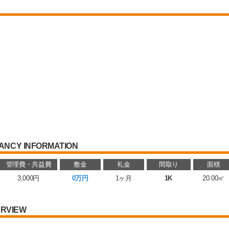
ANCY INFORMATION
管理費・共益費
敷金
礼金
間取り
面積
3,000円
0万円
1ヶ月
1K
20.00㎡
RVIEW