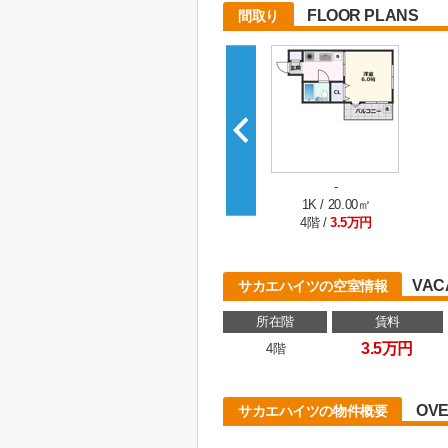
FLOOR PLANS
間取り
-
1K / 20.00㎡
4階 /
3.5万円
VAC
サカエハイツの空室情報
所在階
賃料
3.5万円
4階
OVE
サカエハイツの物件概要