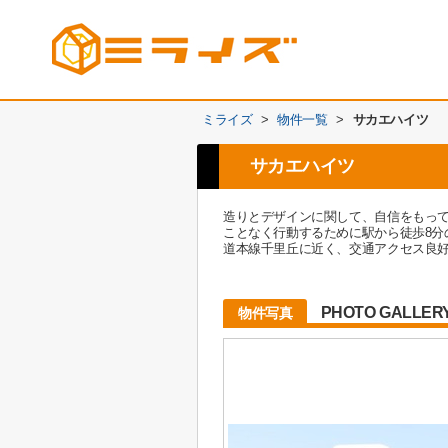
ミライズ
>
物件一覧
>
サカエハイツ
サカエハイツ
造りとデザインに関して、自信をもっ
ことなく行動するために駅から徒歩8
道本線千里丘に近く、交通アクセス良
PHOTO GALLER
物件写真