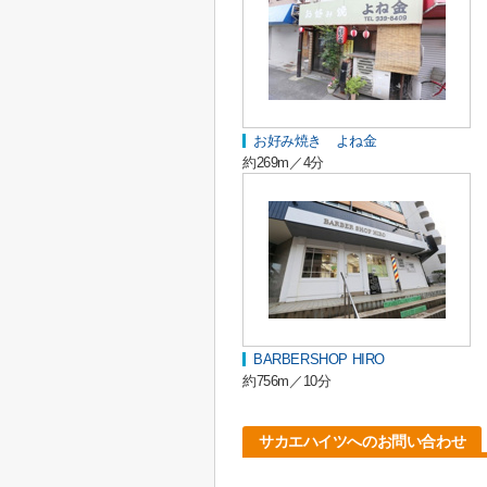
お好み焼き よね金
約269m／4分
BARBERSHOP HIRO
約756m／10分
サカエハイツへのお問い合わせ