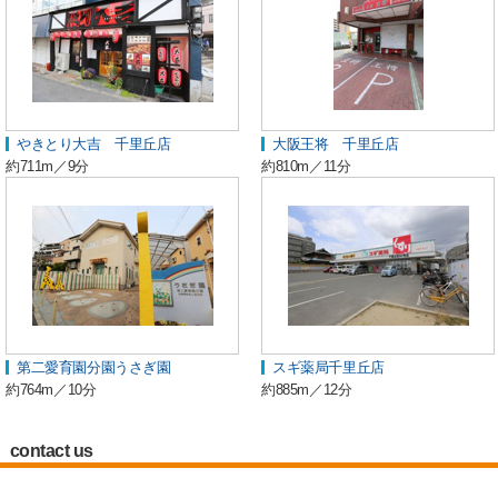
やきとり大吉 千里丘店
大阪王将 千里丘店
約711m／9分
約810m／11分
第二愛育園分園うさぎ園
スギ薬局千里丘店
約764m／10分
約885m／12分
contact us