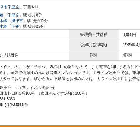
津市
千里丘
３丁目3-11
線
「
千里丘
」駅 徒歩8分
本線
「
摂津市
」駅 徒歩12分
本線
「
正雀
」駅 徒歩23分
管理費・共益費
3,000円
築年月(築年数)
1989年 4
 / 鉄骨造
階建
4階建
ハイツ」のここがイチオシ。2駅利用可物件なので、よく電車を利用する方にピ
です。頑強で信頼性の高い鉄骨造のマンションです。ミライズ吹田店では、東
り扱っております。駅から近い不動産をお求めの方は、ミライズ吹田店にお任
吹田店 (コアレイズ株式会社)
田市朝日町3番108号 （吹田さんくす3番館 108号）
381-5050
(2) 第60585号