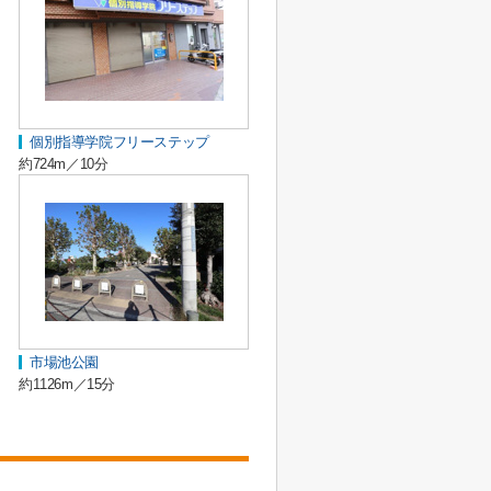
個別指導学院フリーステップ
約724m／10分
市場池公園
約1126m／15分