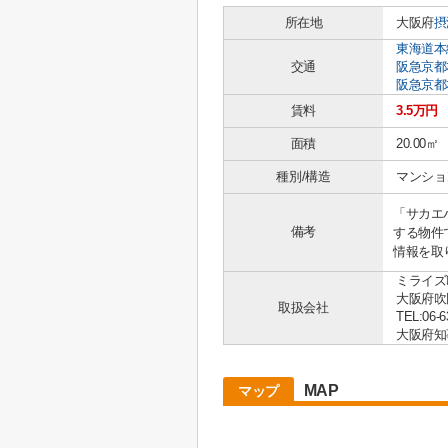
所在地
大阪府
摂
東海道本
交通
阪急京都
阪急京都
賃料
3.5万円
面積
20.00㎡
種別/構造
マンション
「サカエ
備考
する物件
情報を取
ミライズ
大阪府吹
取扱会社
TEL:06-6
大阪府知事 
MAP
マップ