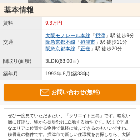
基本情報
賃料
9.3万円
大阪モノレール本線
「
摂津
」駅 徒歩9分
交通
阪急京都本線
「
摂津市
」駅 徒歩11分
阪急京都本線
「
正雀
」駅 徒歩20分
間取り(面積)
3LDK(63.00㎡)
築年月
1993年 8月(築33年)
お問い合わせ(無料)
ぜひ一度見ていただきたい、「クリエイト三島」です。幅広い
層に好評な、駅から徒歩9分に立地する物件です。駅まで平坦
なエリアに位置する物件で気軽に散歩できるのもいいですね。
鉄骨造の物件です。摂津市で新しい住環境をお探しなら、大阪