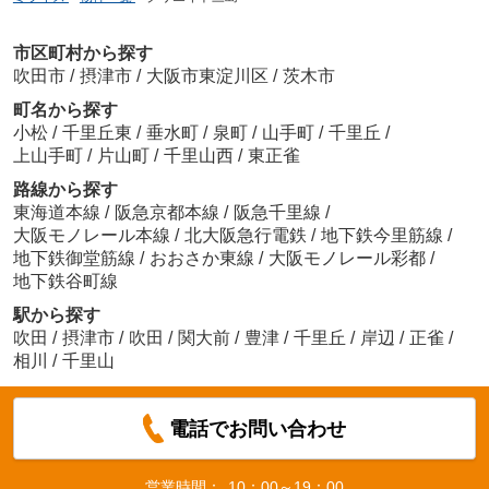
市区町村から探す
吹田市
/
摂津市
/
大阪市東淀川区
/
茨木市
町名から探す
小松
/
千里丘東
/
垂水町
/
泉町
/
山手町
/
千里丘
/
上山手町
/
片山町
/
千里山西
/
東正雀
路線から探す
東海道本線
/
阪急京都本線
/
阪急千里線
/
大阪モノレール本線
/
北大阪急行電鉄
/
地下鉄今里筋線
/
地下鉄御堂筋線
/
おおさか東線
/
大阪モノレール彩都
/
地下鉄谷町線
駅から探す
吹田
/
摂津市
/
吹田
/
関大前
/
豊津
/
千里丘
/
岸辺
/
正雀
/
相川
/
千里山
電話でお問い合わせ
営業時間：
10：00～19：00