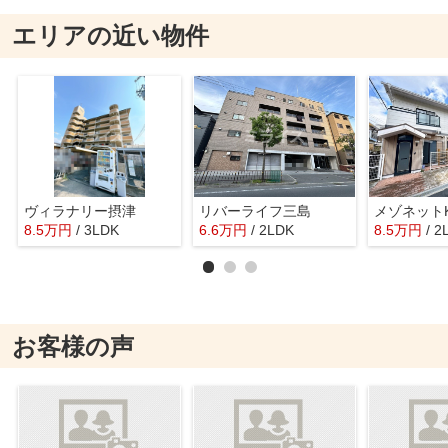
エリアの近い物件
ヴィラナリー摂津
リバーライフ三島
メゾネット
8.5
万
円
/ 3LDK
6.6
万
円
/ 2LDK
8.5
万
円
/ 2
お客様の声