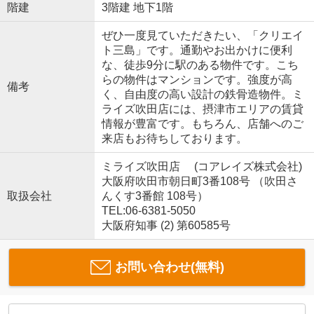
階建
3階建 地下1階
ぜひ一度見ていただきたい、「クリエイ
ト三島」です。通勤やお出かけに便利
な、徒歩9分に駅のある物件です。こち
らの物件はマンションです。強度が高
備考
く、自由度の高い設計の鉄骨造物件。ミ
ライズ吹田店には、摂津市エリアの賃貸
情報が豊富です。もちろん、店舗へのご
来店もお待ちしております。
ミライズ吹田店 (コアレイズ株式会社)
大阪府吹田市朝日町3番108号 （吹田さ
取扱会社
んくす3番館 108号）
TEL:06-6381-5050
大阪府知事 (2) 第60585号
お問い合わせ(無料)