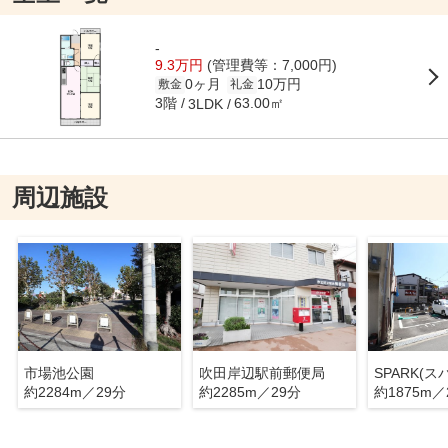
-
9.3万円
(管理費等：7,000円)
0ヶ月
10万円
敷金
礼金
3階
63.00㎡
3LDK
周辺施設
市場池公園
吹田岸辺駅前郵便局
SPARK(
約2284m／29分
約2285m／29分
約1875m／