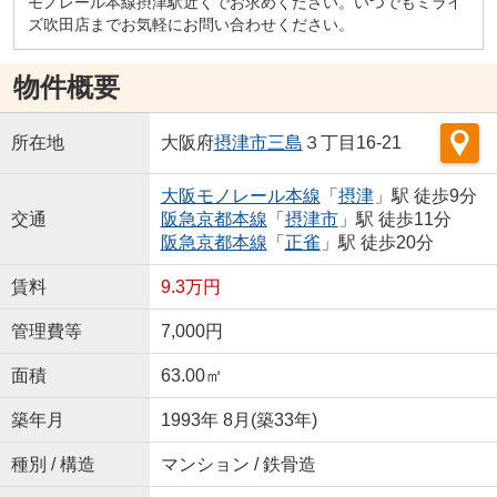
モノレール本線摂津駅近くでお求めください。いつでもミライ
ズ吹田店までお気軽にお問い合わせください。
物件概要
所在地
大阪府
摂津市
三島
３丁目16-21
大阪モノレール本線
「
摂津
」駅 徒歩9分
交通
阪急京都本線
「
摂津市
」駅 徒歩11分
阪急京都本線
「
正雀
」駅 徒歩20分
賃料
9.3万円
管理費等
7,000円
面積
63.00㎡
築年月
1993年 8月(築33年)
種別 / 構造
マンション / 鉄骨造