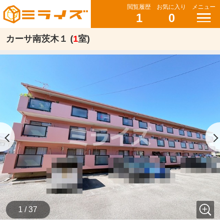
閲覧履歴
お気に入り
メニュー
1
0
カーサ南茨木１ (
1
室)
1 / 37