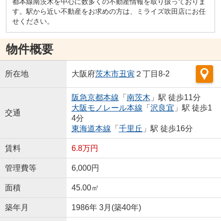
都本線南茨木を中心に数多くの不動産情報を取り扱っておりま
す。駅から近い不動産をお求めの方は、ミライズ吹田店にお任
せください。
物件概要
所在地
大阪府
茨木市
丑寅
２丁目8-2
阪急京都本線
「
南茨木
」駅 徒歩11分
大阪モノレール本線
「
沢良宜
」駅 徒歩1
交通
4分
東海道本線
「
千里丘
」駅 徒歩16分
賃料
6.8万円
管理費等
6,000円
面積
45.00㎡
築年月
1986年 3月(築40年)