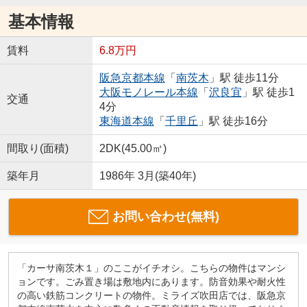
基本情報
賃料
6.8万円
阪急京都本線
「
南茨木
」駅 徒歩11分
大阪モノレール本線
「
沢良宜
」駅 徒歩1
交通
4分
東海道本線
「
千里丘
」駅 徒歩16分
間取り(面積)
2DK(45.00㎡)
築年月
1986年 3月(築40年)
お問い合わせ(無料)
「カーサ南茨木１」のここがイチオシ。こちらの物件はマンシ
ョンです。ごみ置き場は敷地内にあります。防音効果や耐火性
の高い鉄筋コンクリートの物件。ミライズ吹田店では、阪急京