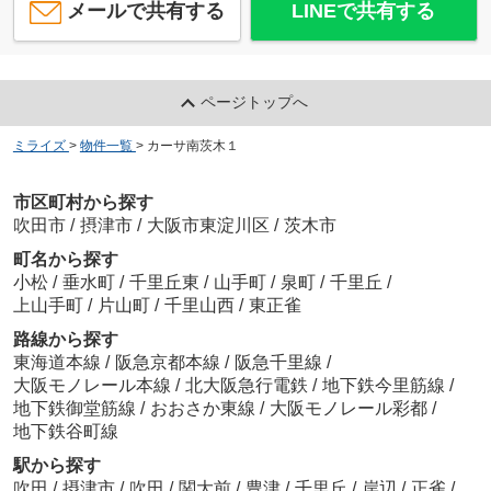
メールで共有する
LINEで共有する
ページトップへ
ミライズ
>
物件一覧
>
カーサ南茨木１
市区町村から探す
吹田市
/
摂津市
/
大阪市東淀川区
/
茨木市
町名から探す
小松
/
垂水町
/
千里丘東
/
山手町
/
泉町
/
千里丘
/
上山手町
/
片山町
/
千里山西
/
東正雀
路線から探す
東海道本線
/
阪急京都本線
/
阪急千里線
/
大阪モノレール本線
/
北大阪急行電鉄
/
地下鉄今里筋線
/
地下鉄御堂筋線
/
おおさか東線
/
大阪モノレール彩都
/
地下鉄谷町線
駅から探す
吹田
/
摂津市
/
吹田
/
関大前
/
豊津
/
千里丘
/
岸辺
/
正雀
/