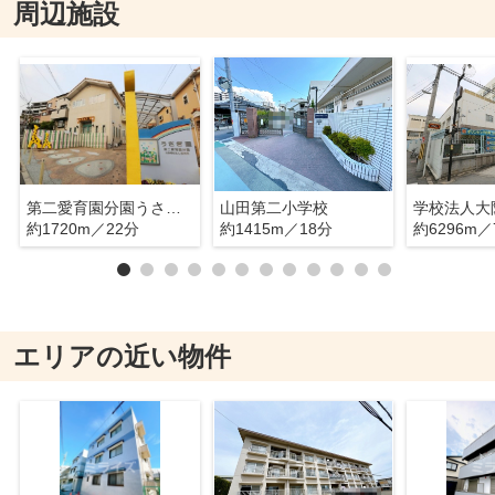
周辺施設
第二愛育園分園うさぎ園
山田第二小学校
約1720m／22分
約1415m／18分
約6296m／
エリアの近い物件