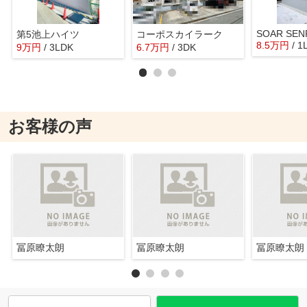
SOAR SEN
第5池上ハイツ
コーポスカイラーク
8.5
万
円
/ 1
9
万
円
/ 3LDK
6.7
万
円
/ 3DK
お客様の声
冨原瞭太朗
冨原瞭太朗
冨原瞭太朗