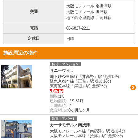
大阪モノレール 南摂津駅
交通
大阪モノレール 摂津駅
地下鉄今里筋線 井高野駅
電話
06-6827-2211
定休日
日曜
施設周辺の物件
賃貸｜マンション
サニーヴィラ
地下鉄今里筋線「井高野」駅 徒歩13分
阪急京都本線「正雀」駅 徒歩18分
東海道本線「岸辺」駅 徒歩25分
5.6万円
間取:
1K
建物面積:
- / 9.51坪
土地面積:
- / -
敷金/礼金:
0ヶ月/1ヶ月
賃貸｜アパート
カーサモデルノ南摂津
大阪モノレール本線「南摂津」駅 徒歩4分
大阪モノレール本線「摂津」駅 徒歩23分