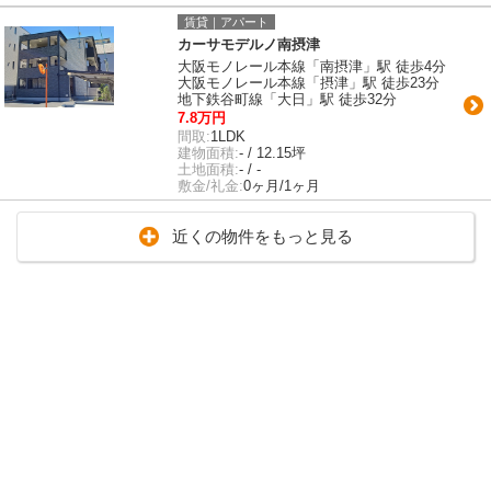
賃貸｜アパート
カーサモデルノ南摂津
大阪モノレール本線「南摂津」駅 徒歩4分
大阪モノレール本線「摂津」駅 徒歩23分
地下鉄谷町線「大日」駅 徒歩32分
7.8万円
間取:
1LDK
建物面積:
- / 12.15坪
土地面積:
- / -
敷金/礼金:
0ヶ月/1ヶ月
近くの物件をもっと見る