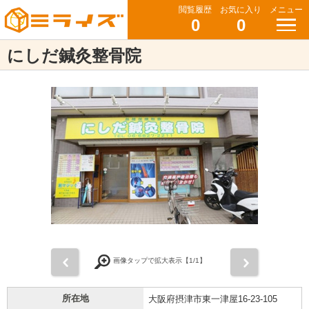
閲覧履歴
お気に入り
メニュー
0
0
にしだ鍼灸整骨院
前
次
画像タップで拡大表示【
1
/1】
所在地
大阪府摂津市東一津屋16-23-105