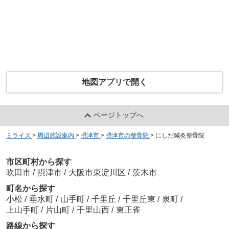
地図アプリで開く
ページトップへ
ミライズ
>
周辺施設案内
>
摂津市
>
摂津市の整骨院
>
にしだ鍼灸整骨院
市区町村から探す
吹田市
/
摂津市
/
大阪市東淀川区
/
茨木市
町名から探す
小松
/
垂水町
/
山手町
/
千里丘
/
千里丘東
/
泉町
/
上山手町
/
片山町
/
千里山西
/
東正雀
路線から探す