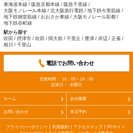
東海道本線
/
阪急京都本線
/
阪急千里線
/
大阪モノレール本線
/
北大阪急行電鉄
/
地下鉄今里筋線
/
地下鉄御堂筋線
/
おおさか東線
/
大阪モノレール彩都
/
地下鉄谷町線
駅から探す
吹田
/
摂津市
/
吹田
/
関大前
/
千里丘
/
豊津
/
岸辺
/
正雀
/
相川
/
千里山
電話でお問い合わせ
営業時間：
10：00～19：00
定休日：
水曜日
ホーム
会社概要
お問い合わせ
来店予約
プライバシーポリシー
利用規約
アクセスマップ
PCサイト