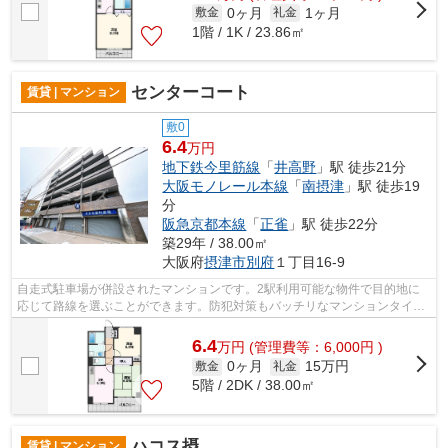
0ヶ月
1ヶ月
敷金
礼金
1階 / 1K / 23.86㎡
センターコート
賃貸 | マンション
敷0
6.4
万円
地下鉄今里筋線
「
井高野
」駅 徒歩21分
大阪モノレール本線
「
南摂津
」駅 徒歩19
分
阪急京都本線
「
正雀
」駅 徒歩22分
築29年 / 38.00㎡
大阪府
摂津市
別府
１丁目16-9
自走式駐車場が併設されたマンションです。2駅利用可能な物件で目的地に
応じて路線を選ぶことができます。防犯対策もバッチリなマンションタイプ
の物件です。共用部にはエレベータ・敷...
6.4
万
円
(管理費等：6,000円 )
0ヶ月
15万円
敷金
礼金
5階 / 2DK / 38.00㎡
ハコス摂
賃貸 | マンション