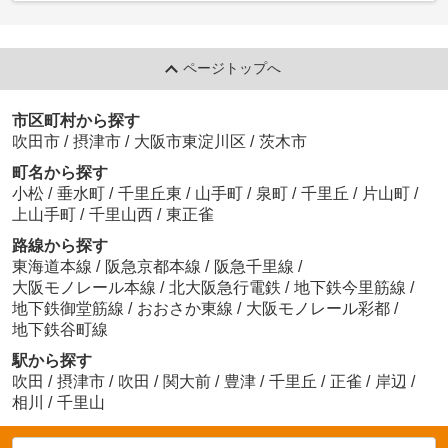
ページトップへ
市区町村から探す
吹田市
/
摂津市
/
大阪市東淀川区
/
茨木市
町名から探す
小松
/
垂水町
/
千里丘東
/
山手町
/
泉町
/
千里丘
/
片山町
/
上山手町
/
千里山西
/
東正雀
路線から探す
東海道本線
/
阪急京都本線
/
阪急千里線
/
大阪モノレール本線
/
北大阪急行電鉄
/
地下鉄今里筋線
/
地下鉄御堂筋線
/
おおさか東線
/
大阪モノレール彩都
/
地下鉄谷町線
駅から探す
吹田
/
摂津市
/
吹田
/
関大前
/
豊津
/
千里丘
/
正雀
/
岸辺
/
相川
/
千里山