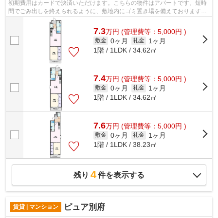
初期費用はカードで決済いただけます。こちらの物件はアパートです。短時
間でごみ出しを終えられるように、敷地内にゴミ置き場を備えております。
駅まで徒歩10分なので、アクセスの良...
7.3
万
円
(管理費等：5,000円 )
0ヶ月
1ヶ月
敷金
礼金
1階 / 1LDK / 34.62㎡
7.4
万
円
(管理費等：5,000円 )
0ヶ月
1ヶ月
敷金
礼金
1階 / 1LDK / 34.62㎡
7.6
万
円
(管理費等：5,000円 )
0ヶ月
1ヶ月
敷金
礼金
1階 / 1LDK / 38.23㎡
4
残り
件を表示する
ピュア別府
賃貸 | マンション