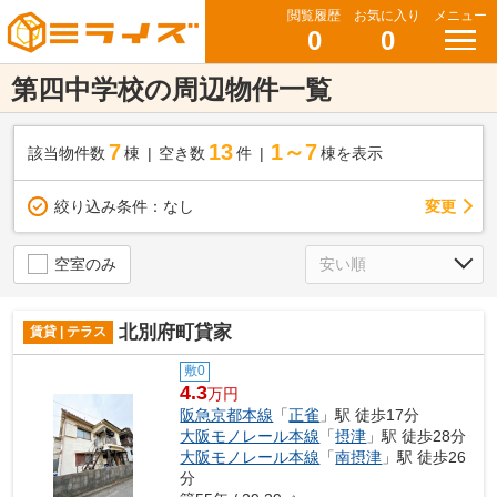
閲覧履歴
お気に入り
メニュー
0
0
第四中学校の周辺物件一覧
7
13
1～7
該当物件数
棟
空き数
件
棟を表示
変更
絞り込み条件：
なし
空室のみ
北別府町貸家
賃貸 | テラス
敷0
4.3
万円
阪急京都本線
「
正雀
」駅 徒歩17分
大阪モノレール本線
「
摂津
」駅 徒歩28分
大阪モノレール本線
「
南摂津
」駅 徒歩26
分