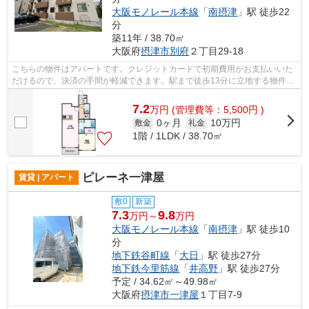
大阪モノレール本線
「
南摂津
」駅 徒歩22
分
築11年 / 38.70㎡
大阪府
摂津市
別府
２丁目29-18
こちらの物件はアパートです。クレジットカードで初期費用がお支払いいた
だけるので、決済の手間が軽減できます。駅まで徒歩13分に立地する物件で
す。充実の設備と綺麗な室内を兼ね備...
7.2
万
円
(管理費等：5,500円 )
0ヶ月
10万円
敷金
礼金
1階 / 1LDK / 38.70㎡
ピレーネ一津屋
賃貸 | アパート
敷0
新築
7.3
9.8
万円～
万円
大阪モノレール本線
「
南摂津
」駅 徒歩10
分
地下鉄谷町線
「
大日
」駅 徒歩27分
地下鉄今里筋線
「
井高野
」駅 徒歩27分
予定 / 34.62㎡～49.98㎡
大阪府
摂津市
一津屋
１丁目7-9