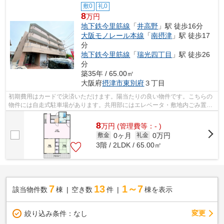
敷0
礼0
8
万円
地下鉄今里筋線
「
井高野
」駅 徒歩16分
大阪モノレール本線
「
南摂津
」駅 徒歩17
分
地下鉄今里筋線
「
瑞光四丁目
」駅 徒歩26
分
築35年 / 65.00㎡
大阪府
摂津市
東別府
３丁目
初期費用はカードで決済いただけます。陽当たりの良い物件です。こちらの
物件には自走式駐車場があります。共用部にはエレベータ・敷地内ごみ置き
場などが揃っており、とても充実して...
8
万
円
(管理費等：- )
0ヶ月
0万円
敷金
礼金
3階 / 2LDK / 65.00㎡
7
13
1～7
該当物件数
棟
空き数
件
棟を表示
変更
絞り込み条件：
なし