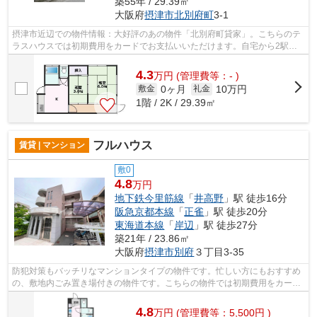
築55年 / 29.39㎡
大阪府
摂津市
北別府町
3-1
摂津市近辺での物件情報：大好評のあの物件「北別府町貸家」。こちらのテ
ラスハウスでは初期費用をカードでお支払いいただけます。自宅から2駅利
用できる、利便性の高いテラスハウスで...
4.3
万
円
(管理費等：- )
0ヶ月
10万円
敷金
礼金
1階 / 2K / 29.39㎡
フルハウス
賃貸 | マンション
敷0
4.8
万円
地下鉄今里筋線
「
井高野
」駅 徒歩16分
阪急京都本線
「
正雀
」駅 徒歩20分
東海道本線
「
岸辺
」駅 徒歩27分
築21年 / 23.86㎡
大阪府
摂津市
別府
３丁目3-35
防犯対策もバッチリなマンションタイプの物件です。忙しい方にもおすすめ
の、敷地内ごみ置き場付きの物件です。こちらの物件では初期費用をカード
でお支払いいただけます。安心安全な...
4.8
万
円
(管理費等：5,500円 )