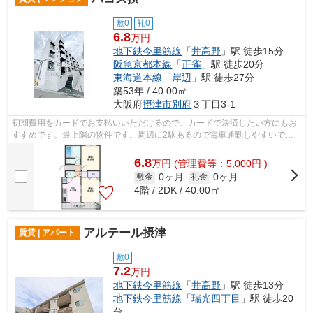
敷0
礼0
6.8
万円
地下鉄今里筋線
「
井高野
」駅 徒歩15分
阪急京都本線
「
正雀
」駅 徒歩20分
東海道本線
「
岸辺
」駅 徒歩27分
築53年 / 40.00㎡
大阪府
摂津市
別府
３丁目3-1
初期費用をカードでお支払いいただけるので、カードで決済したい方にもお
すすめです。最上階の物件です。周辺に2駅あるので電車通勤しやすいで
す。鉄筋コンクリートの物件を選ぶのなら...
6.8
万
円
(管理費等：5,000円 )
0ヶ月
0ヶ月
敷金
礼金
4階 / 2DK / 40.00㎡
アルテール摂津
賃貸 | アパート
敷0
7.2
万円
地下鉄今里筋線
「
井高野
」駅 徒歩13分
地下鉄今里筋線
「
瑞光四丁目
」駅 徒歩20
分