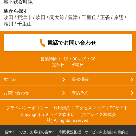
地下鉄谷町線
駅から探す
吹田
/
摂津市
/
吹田
/
関大前
/
豊津
/
千里丘
/
正雀
/
岸辺
/
相川
/
千里山
電話でお問い合わせ
営業時間：
10：00～19：00
定休日：
水曜日
ホーム
会社概要
お問い合わせ
来店予約
プライバシーポリシー
利用規約
アクセスマップ
PCサイト
Copyright(c) ミライズ吹田店 (コアレイズ株式会
社) All rights reserved.
当サイトでは、お客様の当サイト利用状況把握、サービス向上検討を目的と