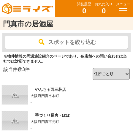
閲覧履歴
お気に入り
メニュー
0
0
門真市の居酒屋
スポットを絞り込む
※物件情報の周辺施設紹介のページであり、各店舗への問い合わせは当
社では対応できません。
該当件数
3
件
やんちゃ西三荘店
大阪府門真市本町
-
手づくり厨房・ぽぽ
大阪府門真市元町
-