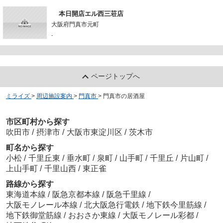
本日開店エル西三荘店
大阪府門真市元町
-
ページトップへ
ミライズ
>
周辺施設案内
>
門真市
>
門真市の居酒屋
市区町村から探す
吹田市
/
摂津市
/
大阪市東淀川区
/
茨木市
町名から探す
小松
/
千里丘東
/
垂水町
/
泉町
/
山手町
/
千里丘
/
片山町
/
上山手町
/
千里山西
/
東正雀
路線から探す
東海道本線
/
阪急京都本線
/
阪急千里線
/
大阪モノレール本線
/
北大阪急行電鉄
/
地下鉄今里筋線
/
地下鉄御堂筋線
/
おおさか東線
/
大阪モノレール彩都
/