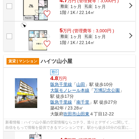
4.7
万
円
(管理費等：3,000円 )
1ヶ月
1ヶ月
敷金
礼金
1階 / 1K / 22.14㎡
5
万
円
(管理費等：3,000円 )
1ヶ月
1ヶ月
敷金
礼金
1階 / 1K / 22.14㎡
ハイツ山小屋
賃貸 | マンション
敷0
4.8
万円
阪急千里線
「
山田
」駅 徒歩10分
大阪モノレール本線
「
万博記念公園
」
駅 徒歩17分
阪急千里線
「
南千里
」駅 徒歩27分
築42年 / 23.28㎡
大阪府
吹田市
山田東
４丁目12-22
新着情報：ハイツ山小屋の空室情報ならコチラ。造りとデザインに関して、
自信をもって情報を提供できるマンションです。駅から徒歩10分の位置にあ
る物件なので、アクセスも良好です。...