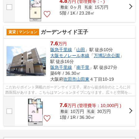
4.8
万
円
(管理費等：- )
0ヶ月
15万円
敷金
礼金
5階 / 1K / 23.28㎡
ガーデンサイド王子
賃貸 | マンション
7.6
万円
阪急千里線
「
山田
」駅 徒歩10分
大阪モノレール本線
「
万博記念公園
」
駅 徒歩16分
阪急千里線
「
南千里
」駅 徒歩27分
築6年 / 36.30㎡
大阪府
吹田市
山田東
４丁目10-19
こだわりポイント満載のガーデンサイド王子。家から徒歩6分のところに川
西医院があります。こちらはマンションタイプになります。広々と空間を使
える鉄骨造はいかがですか。吹田市で新...
7.6
万
円
(管理費等：10,000円 )
10万円
30万円
敷金
礼金
1階 / 1R / 36.30㎡