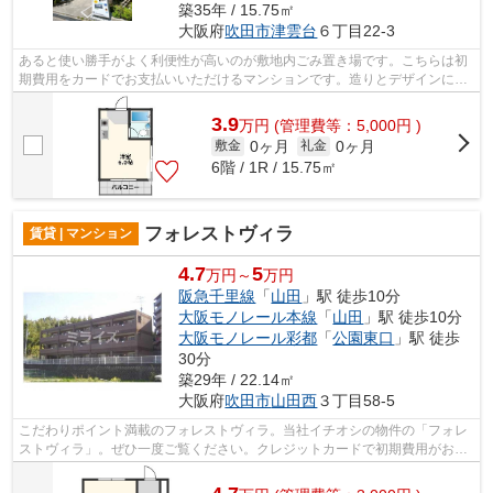
築35年 / 15.75㎡
大阪府
吹田市
津雲台
６丁目22-3
あると使い勝手がよく利便性が高いのが敷地内ごみ置き場です。こちらは初
期費用をカードでお支払いいただけるマンションです。造りとデザインに関
して、自信をもって情報を提供できる...
3.9
万
円
(管理費等：5,000円 )
0ヶ月
0ヶ月
敷金
礼金
6階 / 1R / 15.75㎡
フォレストヴィラ
賃貸 | マンション
4.7
5
万円～
万円
阪急千里線
「
山田
」駅 徒歩10分
大阪モノレール本線
「
山田
」駅 徒歩10分
大阪モノレール彩都
「
公園東口
」駅 徒歩
30分
築29年 / 22.14㎡
大阪府
吹田市
山田西
３丁目58-5
こだわりポイント満載のフォレストヴィラ。当社イチオシの物件の「フォレ
ストヴィラ」。ぜひ一度ご覧ください。クレジットカードで初期費用がお支
払いいただけるので、決済の手間が軽...