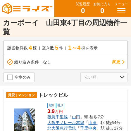
閲覧履歴
お気に入り
メニュー
0
0
カーボーイ 山田東4丁目の周辺物件一
覧
4
5
1～4
該当物件数
棟
空き数
件
棟を表示
変更
絞り込み条件：
なし
空室のみ
トレックビル
賃貸 | マンション
敷0
礼0
3.9
万円
阪急千里線
「
山田
」駅 徒歩7分
大阪モノレール本線
「
山田
」駅 徒歩4分
北大阪急行電鉄
「
千里中央
」駅 徒歩27分