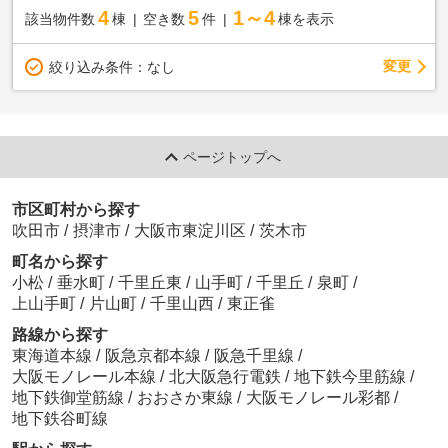
4
5
1～4
該当物件数
棟
空き数
件
棟を表示
変更
絞り込み条件：
なし
ページトップへ
市区町村から探す
吹田市
/
摂津市
/
大阪市東淀川区
/
茨木市
町名から探す
小松
/
垂水町
/
千里丘東
/
山手町
/
千里丘
/
泉町
/
上山手町
/
片山町
/
千里山西
/
東正雀
路線から探す
東海道本線
/
阪急京都本線
/
阪急千里線
/
大阪モノレール本線
/
北大阪急行電鉄
/
地下鉄今里筋線
/
地下鉄御堂筋線
/
おおさか東線
/
大阪モノレール彩都
/
地下鉄谷町線