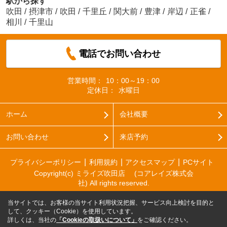
駅から探す
吹田
/
摂津市
/
吹田
/
千里丘
/
関大前
/
豊津
/
岸辺
/
正雀
/
相川
/
千里山
電話でお問い合わせ
営業時間：
10：00～19：00
定休日：
水曜日
ホーム
会社概要
お問い合わせ
来店予約
プライバシーポリシー
利用規約
アクセスマップ
PCサイト
Copyright(c) ミライズ吹田店 (コアレイズ株式会
社) All rights reserved.
当サイトでは、お客様の当サイト利用状況把握、サービス向上検討を目的と
して、クッキー（Cookie）を使用しています。
詳しくは、当社の
「Cookieの取扱いについて」
をご確認ください。