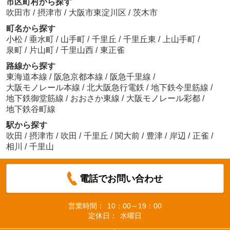
市区町村から探す
吹田市
/
摂津市
/
大阪市東淀川区
/
茨木市
町名から探す
小松
/
垂水町
/
山手町
/
千里丘
/
千里丘東
/
上山手町
/
泉町
/
片山町
/
千里山西
/
東正雀
路線から探す
東海道本線
/
阪急京都本線
/
阪急千里線
/
大阪モノレール本線
/
北大阪急行電鉄
/
地下鉄今里筋線
/
地下鉄御堂筋線
/
おおさか東線
/
大阪モノレール彩都
/
地下鉄谷町線
駅から探す
吹田
/
摂津市
/
吹田
/
千里丘
/
関大前
/
豊津
/
岸辺
/
正雀
/
相川
/
千里山
電話でお問い合わせ
営業時間：
10：00～19：00
定休日：
水曜日