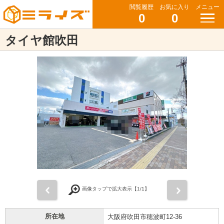
閲覧履歴
お気に入り
メニュー
0
0
タイヤ館吹田
前
次
画像タップで拡大表示【
1
/1】
所在地
大阪府吹田市穂波町12-36