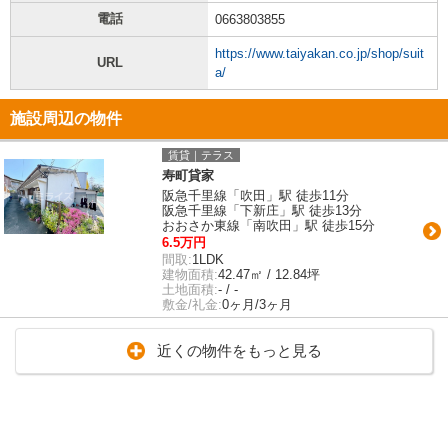
電話
0663803855
https://www.taiyakan.co.jp/shop/suit
URL
a/
施設周辺の物件
賃貸｜テラス
寿町貸家
阪急千里線「吹田」駅 徒歩11分
阪急千里線「下新庄」駅 徒歩13分
おおさか東線「南吹田」駅 徒歩15分
6.5万円
間取:
1LDK
建物面積:
42.47㎡ / 12.84坪
土地面積:
- / -
敷金/礼金:
0ヶ月/3ヶ月
近くの物件をもっと見る