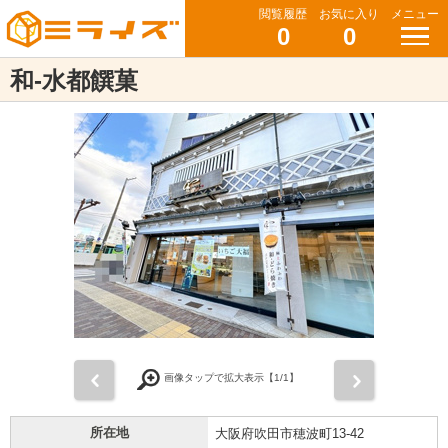
閲覧履歴
お気に入り
メニュー
0
0
和-水都饌菓
前
次
画像タップで拡大表示【
1
/1】
所在地
大阪府吹田市穂波町13-42