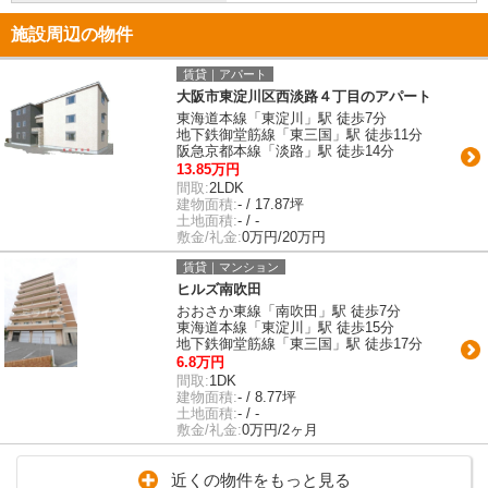
施設周辺の物件
賃貸｜アパート
大阪市東淀川区西淡路４丁目のアパート
東海道本線「東淀川」駅 徒歩7分
地下鉄御堂筋線「東三国」駅 徒歩11分
阪急京都本線「淡路」駅 徒歩14分
13.85万円
間取:
2LDK
建物面積:
- / 17.87坪
土地面積:
- / -
敷金/礼金:
0万円/20万円
賃貸｜マンション
ヒルズ南吹田
おおさか東線「南吹田」駅 徒歩7分
東海道本線「東淀川」駅 徒歩15分
地下鉄御堂筋線「東三国」駅 徒歩17分
6.8万円
間取:
1DK
建物面積:
- / 8.77坪
土地面積:
- / -
敷金/礼金:
0万円/2ヶ月
近くの物件をもっと見る