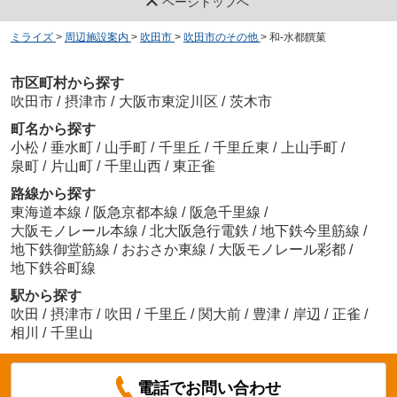
ページトップへ
ミライズ
>
周辺施設案内
>
吹田市
>
吹田市のその他
>
和-水都饌菓
市区町村から探す
吹田市
/
摂津市
/
大阪市東淀川区
/
茨木市
町名から探す
小松
/
垂水町
/
山手町
/
千里丘
/
千里丘東
/
上山手町
/
泉町
/
片山町
/
千里山西
/
東正雀
路線から探す
東海道本線
/
阪急京都本線
/
阪急千里線
/
大阪モノレール本線
/
北大阪急行電鉄
/
地下鉄今里筋線
/
地下鉄御堂筋線
/
おおさか東線
/
大阪モノレール彩都
/
地下鉄谷町線
駅から探す
吹田
/
摂津市
/
吹田
/
千里丘
/
関大前
/
豊津
/
岸辺
/
正雀
/
相川
/
千里山
電話でお問い合わせ