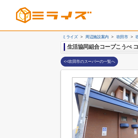
ミライズ
>
周辺施設案内
>
吹田市
>
生活協同組合コープこうべ 
<<吹田市のスーパーの一覧へ