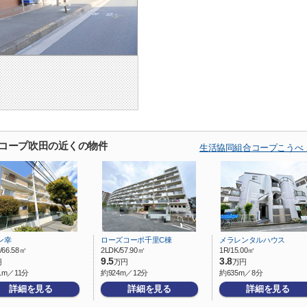
 コープ吹田の近くの物件
生活協同組合コープこうべ
ン幸
ローズコーポ千里C棟
メラレンタルハウス
/66.58㎡
2LDK/57.90㎡
1R/15.00㎡
9.5
3.8
円
万円
万円
1m／11分
約924m／12分
約635m／8分
詳細を見る
詳細を見る
詳細を見る