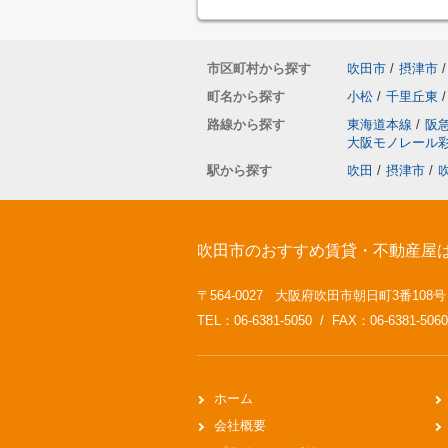
市区町村から探す
吹田市
/
摂津市
/
町名から探す
小松
/
千里丘東
/
路線から探す
東海道本線
/
阪
大阪モノレール
駅から探す
吹田
/
摂津市
/
吹田市のおすすめ賃貸・不動産屋
〒564-0027 大阪府吹田市朝日町3番108
TEL：06-6381-5050 / FAX：06-6381-5060
ホーム
会社概要