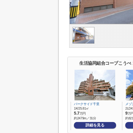
生活協同組合コープこうべ
パークサイド千里
メゾ
1K/25.81㎡
2LDK
5.7
9
万円
万
約2479m／31分
約82
詳細を見る