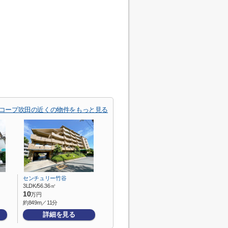
 コープ吹田の近くの物件をもっと見る
センチュリー竹谷
3LDK/56.36㎡
10
万円
約849m／11分
詳細を見る