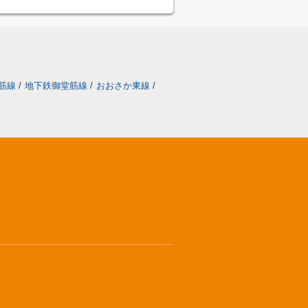
筋線
/
地下鉄御堂筋線
/
おおさか東線
/