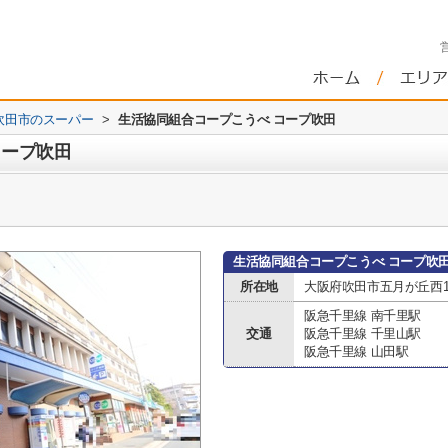
吹田市のスーパー
>
生活協同組合コープこうべ コープ吹田
コープ吹田
生活協同組合コープこうべ コープ吹
所在地
大阪府吹田市五月が丘西1
阪急千里線 南千里駅
交通
阪急千里線 千里山駅
阪急千里線 山田駅