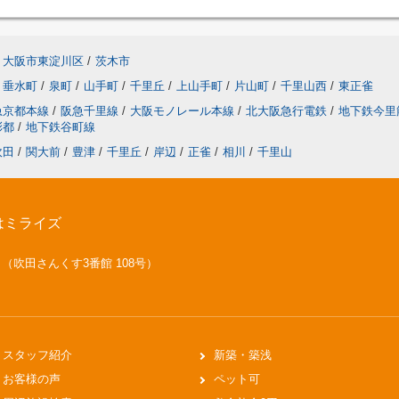
大阪市東淀川区
/
茨木市
垂水町
/
泉町
/
山手町
/
千里丘
/
上山手町
/
片山町
/
千里山西
/
東正雀
急京都本線
/
阪急千里線
/
大阪モノレール本線
/
北大阪急行電鉄
/
地下鉄今里
彩都
/
地下鉄谷町線
吹田
/
関大前
/
豊津
/
千里丘
/
岸辺
/
正雀
/
相川
/
千里山
はミライズ
号 （吹田さんくす3番館 108号）
スタッフ紹介
新築・築浅
お客様の声
ペット可