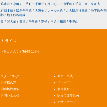
垂水町
/
泉町
/
山手町
/
千里丘
/
片山町
/
上山手町
/
千里山西
/
東正雀
急京都本線
/
阪急千里線
/
大阪モノレール本線
/
北大阪急行電鉄
/
地下鉄今里
彩都
/
地下鉄谷町線
吹田
/
関大前
/
豊津
/
千里丘
/
正雀
/
岸辺
/
相川
/
千里山
はミライズ
号 （吹田さんくす3番館 108号）
スタッフ紹介
新築・築浅
お客様の声
ペット可
周辺施設検索
敷金礼金0円
お問い合わせ
駅まで徒歩10分
デザイナーズ