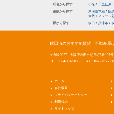
町名から探す
小松
/
千里丘東
/
路線から探す
東海道本線
/
阪
大阪モノレール
駅から探す
吹田
/
摂津市
/
吹田市のおすすめ賃貸・不動産屋
〒564-0027 大阪府吹田市朝日町3番108
TEL：06-6381-5050 / FAX：06-6381-5060
ホーム
会社概要
プライバシーポリシー
利用規約
サイトマップ