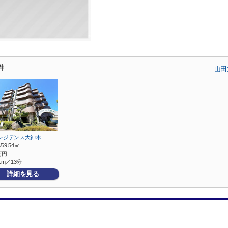
件
山田
レジデンス大神木
/69.54㎡
万円
1m／13分
詳細を見る