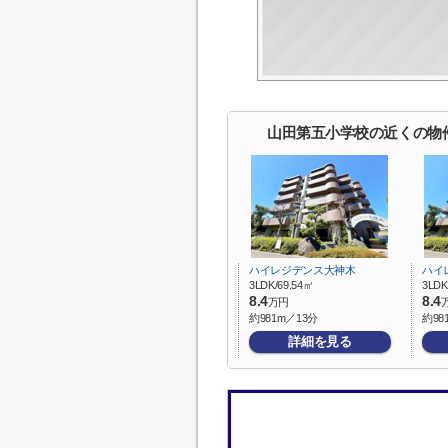
山田第五小学校の近くの物
ハイレジデンス大神木
ハイ
3LDK/69.54㎡
3LDK
8.4
8.4
万円
約981m／13分
約98
詳細を見る