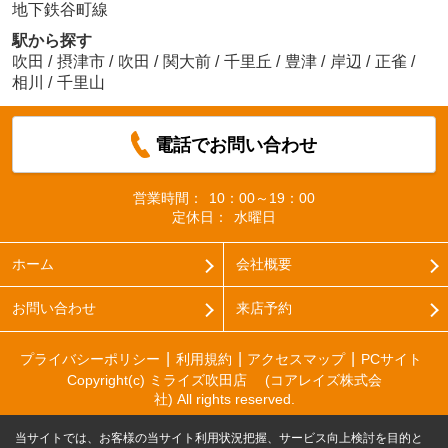
地下鉄谷町線
駅から探す
吹田
/
摂津市
/
吹田
/
関大前
/
千里丘
/
豊津
/
岸辺
/
正雀
/
相川
/
千里山
電話でお問い合わせ
営業時間：
10：00～19：00
定休日：
水曜日
ホーム
会社概要
お問い合わせ
来店予約
プライバシーポリシー
利用規約
アクセスマップ
PCサイト
Copyright(c) ミライズ吹田店 (コアレイズ株式会
社) All rights reserved.
当サイトでは、お客様の当サイト利用状況把握、サービス向上検討を目的と