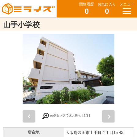
閲覧履歴
お気に入り
メニュー
0
0
山手小学校
前
次
画像タップで拡大表示【
1
/1】
所在地
大阪府吹田市山手町２丁目15-43