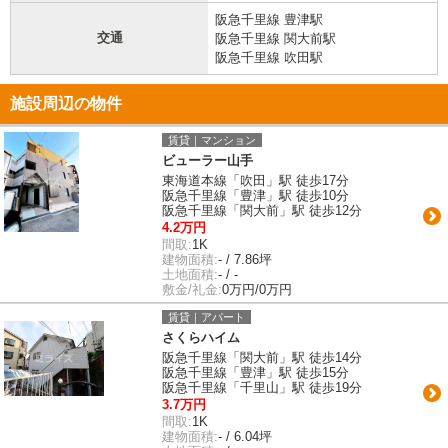
阪急千里線 豊津駅
交通
阪急千里線 関大前駅
阪急千里線 吹田駅
施設周辺の物件
賃貸｜マンション
ビューラー山手
東海道本線「吹田」駅 徒歩17分
阪急千里線「豊津」駅 徒歩10分
阪急千里線「関大前」駅 徒歩12分
4.2万円
間取:
1K
建物面積:
- / 7.86坪
土地面積:
- / -
敷金/礼金:
0万円/0万円
賃貸｜アパート
さくらハイム
阪急千里線「関大前」駅 徒歩14分
阪急千里線「豊津」駅 徒歩15分
阪急千里線「千里山」駅 徒歩19分
3.7万円
間取:
1K
建物面積:
- / 6.04坪