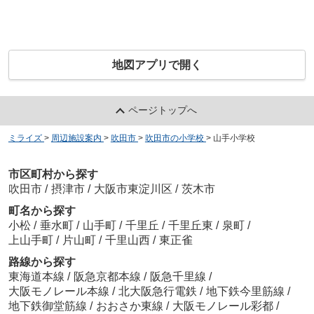
地図アプリで開く
ページトップへ
ミライズ
>
周辺施設案内
>
吹田市
>
吹田市の小学校
>
山手小学校
市区町村から探す
吹田市
/
摂津市
/
大阪市東淀川区
/
茨木市
町名から探す
小松
/
垂水町
/
山手町
/
千里丘
/
千里丘東
/
泉町
/
上山手町
/
片山町
/
千里山西
/
東正雀
路線から探す
東海道本線
/
阪急京都本線
/
阪急千里線
/
大阪モノレール本線
/
北大阪急行電鉄
/
地下鉄今里筋線
/
地下鉄御堂筋線
/
おおさか東線
/
大阪モノレール彩都
/