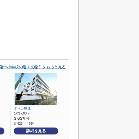
第一小学校の近くの物件をもっと見る
ギャレ豊津
1K/17.03㎡
3.65
万円
約623m／8分
詳細を見る