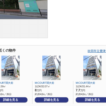
近くの物件
吹田市立豊津
OURT関大前
M:COURT関大前
M:COURT関大前
1.59㎡
1LDK/32.07㎡
1LDK/31.44㎡
8
7.7
万円
万円
万円
42m／26分
約2042m／26分
約2042m／26分
詳細を見る
詳細を見る
詳細を見る