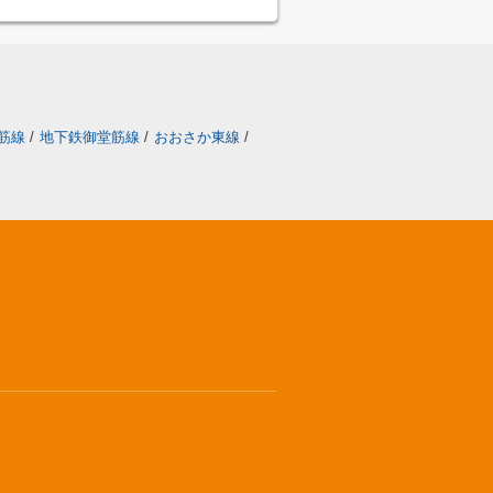
筋線
/
地下鉄御堂筋線
/
おおさか東線
/