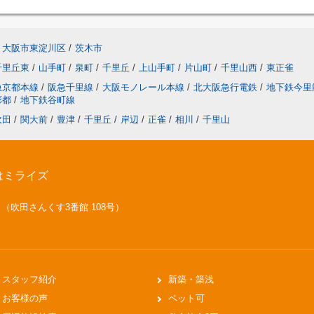
大阪市東淀川区
/
茨木市
千里丘東
/
山手町
/
泉町
/
千里丘
/
上山手町
/
片山町
/
千里山西
/
東正雀
急京都本線
/
阪急千里線
/
大阪モノレール本線
/
北大阪急行電鉄
/
地下鉄今里
彩都
/
地下鉄谷町線
吹田
/
関大前
/
豊津
/
千里丘
/
岸辺
/
正雀
/
相川
/
千里山
はミライズ
号 （吹田さんくす3番館 108号）
スタッフ紹介
新築・築浅
お客様の声
ペット可