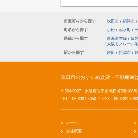
市区町村から探す
吹田市
/
摂津市
/
町名から探す
小松
/
垂水町
/
路線から探す
東海道本線
/
阪
大阪モノレール
駅から探す
吹田
/
摂津市
/
吹田市のおすすめ賃貸・不動産屋
〒564-0027 大阪府吹田市朝日町3番108
TEL：06-6381-5050 / FAX：06-6381-5060
ホーム
会社概要