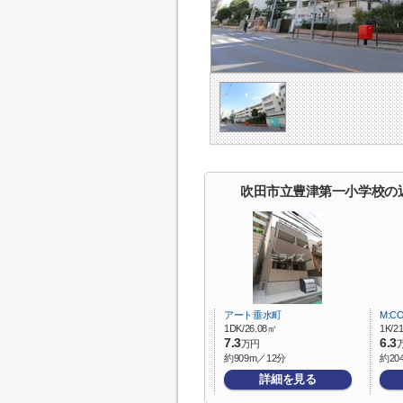
吹田市立豊津第一小学校の
アート垂水町
M:C
1DK/26.08㎡
1K/2
7.3
6.3
万円
約909m／12分
約20
詳細を見る