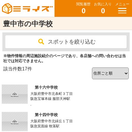
閲覧履歴
お気に入り
メニュー
0
0
豊中市の中学校
スポットを絞り込む
※物件情報の周辺施設紹介のページであり、各店舗への問い合わせは当
社では対応できません。
該当件数
17
件
第十六中学校
大阪府豊中市北条町３丁目
阪急宝塚本線 服部天神駅
-
第十四中学校
大阪府豊中市北緑丘１丁目
阪急箕面線 牧落駅