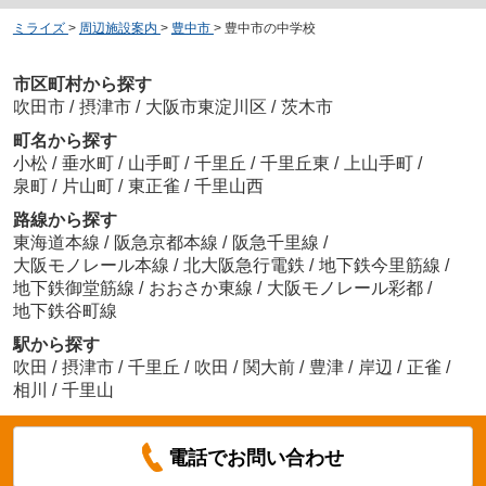
ミライズ
>
周辺施設案内
>
豊中市
>
豊中市の中学校
市区町村から探す
吹田市
/
摂津市
/
大阪市東淀川区
/
茨木市
町名から探す
小松
/
垂水町
/
山手町
/
千里丘
/
千里丘東
/
上山手町
/
泉町
/
片山町
/
東正雀
/
千里山西
路線から探す
東海道本線
/
阪急京都本線
/
阪急千里線
/
大阪モノレール本線
/
北大阪急行電鉄
/
地下鉄今里筋線
/
地下鉄御堂筋線
/
おおさか東線
/
大阪モノレール彩都
/
地下鉄谷町線
駅から探す
吹田
/
摂津市
/
千里丘
/
吹田
/
関大前
/
豊津
/
岸辺
/
正雀
/
相川
/
千里山
電話でお問い合わせ