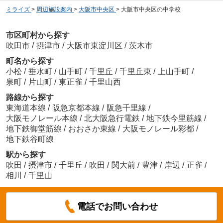
ミライズ
>
周辺施設案内
>
大阪市中央区
>
大阪市中央区の中学校
市区町村から探す
吹田市
/
摂津市
/
大阪市東淀川区
/
茨木市
町名から探す
小松
/
垂水町
/
山手町
/
千里丘
/
千里丘東
/
上山手町
/
泉町
/
片山町
/
東正雀
/
千里山西
路線から探す
東海道本線
/
阪急京都本線
/
阪急千里線
/
大阪モノレール本線
/
北大阪急行電鉄
/
地下鉄今里筋線
/
地下鉄御堂筋線
/
おおさか東線
/
大阪モノレール彩都
/
地下鉄谷町線
駅から探す
吹田
/
摂津市
/
千里丘
/
吹田
/
関大前
/
豊津
/
岸辺
/
正雀
/
相川
/
千里山
電話でお問い合わせ