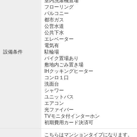
室内洗濯機置場
フローリング
バルコニー
都市ガス
公営水道
公共下水
エレベーター
電気有
設備条件
駐輪場
バイク置場あり
敷地内ごみ置き場
IHクッキングヒーター
コンロ１口
洗面台
シャワー
ユニットバス
エアコン
光ファイバー
TVモニタ付インターホン
初期費用カード決済可
こちらはマンションタイプになります。