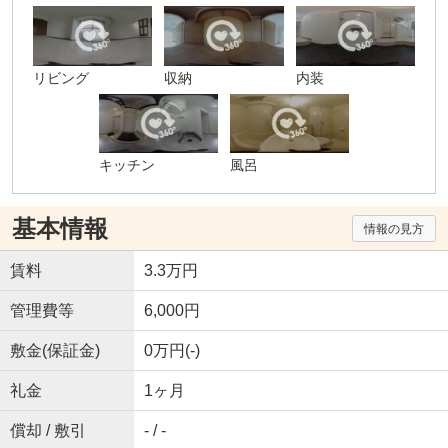
リビング
収納
内装
キッチン
風呂
基本情報
情報の見方
賃料
3.3万円
管理費等
6,000円
敷金(保証金)
0万円(-)
礼金
1ヶ月
償却 / 敷引
- / -