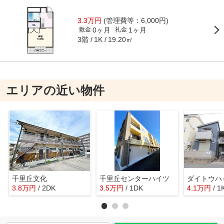
3.3万円
(管理費等：6,000円)
0ヶ月
1ヶ月
敷金
礼金
3階
19.20㎡
1K
エリアの近い物件
千里丘文化
千里丘センターハイツ
ダイトウハ
3.8
万
円
/ 2DK
3.5
万
円
/ 1DK
4.1
万
円
/ 1