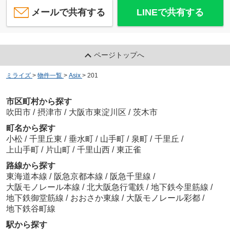
メールで共有する
LINEで共有する
ページトップへ
ミライズ
>
物件一覧
>
Asix
>
201
市区町村から探す
吹田市
/
摂津市
/
大阪市東淀川区
/
茨木市
町名から探す
小松
/
千里丘東
/
垂水町
/
山手町
/
泉町
/
千里丘
/
上山手町
/
片山町
/
千里山西
/
東正雀
路線から探す
東海道本線
/
阪急京都本線
/
阪急千里線
/
大阪モノレール本線
/
北大阪急行電鉄
/
地下鉄今里筋線
/
地下鉄御堂筋線
/
おおさか東線
/
大阪モノレール彩都
/
地下鉄谷町線
駅から探す