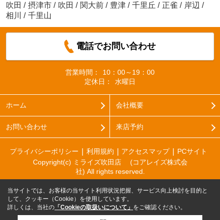
吹田
/
摂津市
/
吹田
/
関大前
/
豊津
/
千里丘
/
正雀
/
岸辺
/
相川
/
千里山
電話でお問い合わせ
営業時間：
10：00～19：00
定休日：
水曜日
ホーム
会社概要
お問い合わせ
来店予約
プライバシーポリシー
利用規約
アクセスマップ
PCサイト
Copyright(c) ミライズ吹田店 (コアレイズ株式会
社) All rights reserved.
当サイトでは、お客様の当サイト利用状況把握、サービス向上検討を目的と
して、クッキー（Cookie）を使用しています。
詳しくは、当社の
「Cookieの取扱いについて」
をご確認ください。