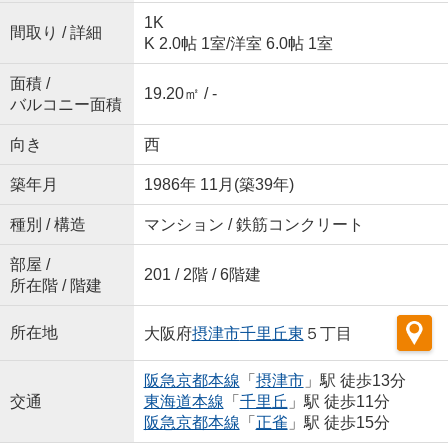
1K
間取り / 詳細
K 2.0帖 1室
/
洋室 6.0帖 1室
面積 /
19.20㎡ / -
バルコニー面積
向き
西
築年月
1986年 11月(築39年)
種別 / 構造
マンション / 鉄筋コンクリート
部屋 /
201 / 2階 / 6階建
所在階 / 階建
所在地
大阪府
摂津市
千里丘東
５丁目
阪急京都本線
「
摂津市
」駅 徒歩13分
交通
東海道本線
「
千里丘
」駅 徒歩11分
阪急京都本線
「
正雀
」駅 徒歩15分