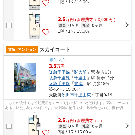
1階 / 1K / 19.00㎡
3.5
万
円
(管理費等：3,000円 )
0ヶ月
0ヶ月
敷金
礼金
1階 / 1K / 19.00㎡
スカイコート
賃貸 | マンション
敷0
礼0
3.5
万円
阪急千里線
「
関大前
」駅 徒歩6分
阪急千里線
「
千里山
」駅 徒歩12分
阪急千里線
「
豊津
」駅 徒歩19分
築46年 / 15.00㎡
大阪府
吹田市
千里山東
１丁目9-19
こちらの物件では初期費用をカードでお支払いいただけます。高いニーズの
ある、駅徒歩6分の物件です。最上階の物件です。鉄骨造なので、間仕切り
も少なくゆとりのある空間を実現。より...
3.5
万
円
(管理費等：- )
0ヶ月
0ヶ月
敷金
礼金
3階 / 1R / 15.00㎡