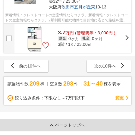
築32年 / 23.00㎡
大阪府
吹田市
五月が丘東
10-13
新着情報：クレストコートの空室情報ならコチラ。新着情報：クレストコー
トの空室情報ならコチラ。2駅利用可能な物件で目的地に応じて路線を選ぶ
ことができます。安全面を気にする方、...
3.7
万
円
(管理費等：3,000円 )
0ヶ月
0ヶ月
敷金
礼金
3階 / 1K / 23.00㎡
前の10件へ
次の10件へ
209
293
31～40
該当物件数
棟
空き数
件
棟を表示
変更
絞り込み条件：
下限なし～7万円以下
ページトップへ