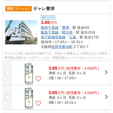
ギャレ豊津
賃貸 | マンション
敷0
礼0
3.65
万円
阪急千里線
「
豊津
」駅 徒歩6分
阪急千里線
「
関大前
」駅 徒歩15分
地下鉄御堂筋線
「
江坂
」駅 徒歩17分
築36年 / 17.03㎡～18.31㎡
大阪府
吹田市
垂水町
３丁目1-7
アクセスの良い徒歩6分の物件です。日頃から電車をよく利用するなら2駅利
用可能な物件はいかがでしょうか。防犯対策もバッチリなマンションタイプ
の物件です。鉄骨造なら、耐久性や耐...
3.65
万
円
(管理費等：4,000円 )
0ヶ月
0ヶ月
敷金
礼金
1階 / 1K / 17.03㎡
3.65
万
円
(管理費等：4,000円 )
0ヶ月
0ヶ月
敷金
礼金
4階 / 1K / 18.31㎡