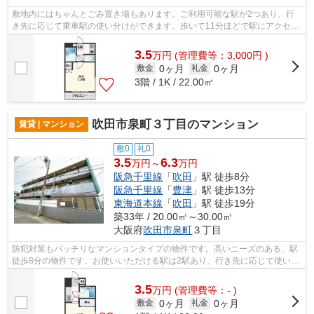
敷地内にはちゃんとごみ置き場もあります。ご利用可能な駅が2つあり、行
き先に応じて乗車駅の使い分けができます。歩いて11分ほどで駅にアクセス
できる、立地の良さも魅力の物件です。...
3.5
万
円
(管理費等：3,000円 )
0ヶ月
0ヶ月
敷金
礼金
3階 / 1K / 22.00㎡
吹田市泉町３丁目のマンション
賃貸 | マンション
敷0
礼0
3.5
6.3
万円～
万円
阪急千里線
「
吹田
」駅 徒歩8分
阪急千里線
「
豊津
」駅 徒歩13分
東海道本線
「
吹田
」駅 徒歩19分
築33年 / 20.00㎡～30.00㎡
大阪府
吹田市
泉町
３丁目
防犯対策もバッチリなマンションタイプの物件です。高いニーズのある、駅
徒歩8分の物件です。お使いいただける駅は2駅あり、行き先に応じて使い分
けができます。遮音性が高く静かな住...
3.5
万
円
(管理費等：- )
0ヶ月
0ヶ月
敷金
礼金