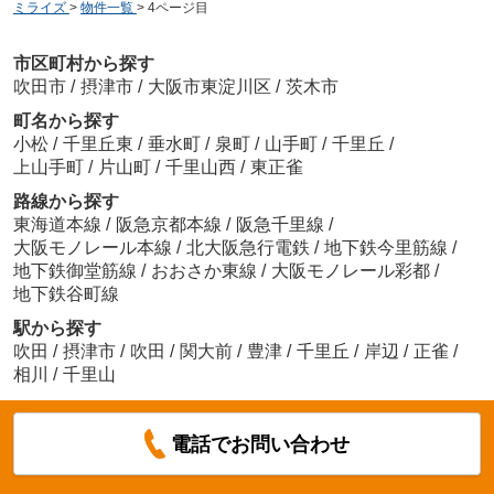
ミライズ
>
物件一覧
>
4ページ目
市区町村から探す
吹田市
/
摂津市
/
大阪市東淀川区
/
茨木市
町名から探す
小松
/
千里丘東
/
垂水町
/
泉町
/
山手町
/
千里丘
/
上山手町
/
片山町
/
千里山西
/
東正雀
路線から探す
東海道本線
/
阪急京都本線
/
阪急千里線
/
大阪モノレール本線
/
北大阪急行電鉄
/
地下鉄今里筋線
/
地下鉄御堂筋線
/
おおさか東線
/
大阪モノレール彩都
/
地下鉄谷町線
駅から探す
吹田
/
摂津市
/
吹田
/
関大前
/
豊津
/
千里丘
/
岸辺
/
正雀
/
相川
/
千里山
電話でお問い合わせ