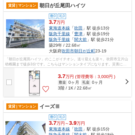
朝日が丘尾田ハイツ
賃貸 | マンション
敷0
礼0
3.7
万円
東海道本線
「
吹田
」駅 徒歩13分
阪急千里線
「
豊津
」駅 徒歩19分
阪急千里線
「
関大前
」駅 徒歩21分
築29年 / 22.68㎡
大阪府
吹田市
朝日が丘町
23-19
「朝日が丘尾田ハイツ」のここがイチオシ。送り迎えも楽々。吹田市立片山
幼稚園まで徒歩3分です。こちらはマンションタイプになります。災害に対
する備えを考えるなら、耐久性のあるRC...
3.7
万
円
(管理費等：3,000円 )
0ヶ月
0ヶ月
敷金
礼金
3階 / 1K / 22.68㎡
イーズⅢ
賃貸 | マンション
敷0
礼0
3.7
3.9
万円～
万円
東海道本線
「
吹田
」駅 徒歩15分
阪急千里線
「
関大前
」駅 徒歩18分