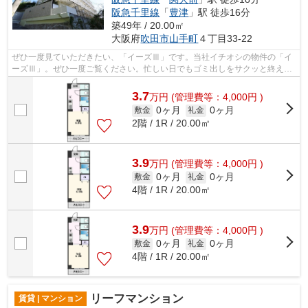
阪急千里線
「
豊津
」駅 徒歩16分
築49年 / 20.00㎡
大阪府
吹田市
山手町
４丁目33-22
ぜひ一度見ていただきたい、「イーズⅢ」です。当社イチオシの物件の「イ
ーズⅢ」。ぜひ一度ご覧ください。忙しい日でもゴミ出しをサクッと終えら
れるように、敷地内にゴミ置き場を備え...
3.7
万
円
(管理費等：4,000円 )
0ヶ月
0ヶ月
敷金
礼金
2階 / 1R / 20.00㎡
3.9
万
円
(管理費等：4,000円 )
0ヶ月
0ヶ月
敷金
礼金
4階 / 1R / 20.00㎡
3.9
万
円
(管理費等：4,000円 )
0ヶ月
0ヶ月
敷金
礼金
4階 / 1R / 20.00㎡
リーフマンション
賃貸 | マンション