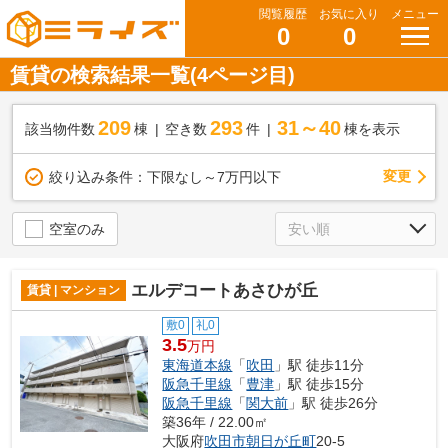
閲覧履歴
お気に入り
メニュー
0
0
賃貸の検索結果一覧(4ページ目)
209
293
31～40
該当物件数
棟
空き数
件
棟を表示
変更
絞り込み条件：
下限なし～7万円以下
空室のみ
エルデコートあさひが丘
賃貸 | マンション
敷0
礼0
3.5
万円
東海道本線
「
吹田
」駅 徒歩11分
阪急千里線
「
豊津
」駅 徒歩15分
阪急千里線
「
関大前
」駅 徒歩26分
築36年 / 22.00㎡
大阪府
吹田市
朝日が丘町
20-5