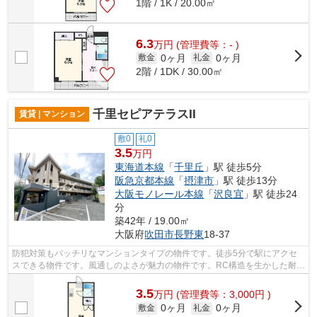
1階 / 1K / 20.00㎡
6.3
万
円
(管理費等：- )
0ヶ月
0ヶ月
敷金
礼金
2階 / 1DK / 30.00㎡
千里セピアテラスII
賃貸 | マンション
敷0
礼0
3.5
万円
東海道本線
「
千里丘
」駅 徒歩5分
阪急京都本線
「
摂津市
」駅 徒歩13分
大阪モノレール本線
「
沢良宜
」駅 徒歩24
分
築42年 / 19.00㎡
大阪府
吹田市
長野東
18-37
防犯対策もバッチリなマンションタイプの物件です。徒歩5分で駅にアクセ
スできる物件です。風通しのよさが魅力の物件です。RC構造を生かした耐
火、耐震、防音の物件。ミライズ吹田店で...
3.5
万
円
(管理費等：3,000円 )
0ヶ月
0ヶ月
敷金
礼金