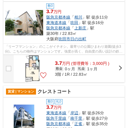
敷0
3.7
万円
阪急京都本線
「
相川
」駅 徒歩11分
東海道本線
「
吹田
」駅 徒歩16分
阪急京都本線
「
上新庄
」駅
築30年 / 22.83㎡
大阪府
吹田市
日の出町
「リーフマンション」のここがイチオシ。最寄りの公園ひまわり遊園(徒歩3
分)。こちらの物件はマンションです。強度が高く、自由度の高い設計の鉄骨
造マンション。吹田市で新しい住環境...
3.7
万
円
(管理費等：3,000円 )
0ヶ月
1ヶ月
敷金
礼金
3階 / 1R / 22.83㎡
クレストコート
賃貸 | マンション
敷0
礼0
3.7
万円
東海道本線
「
岸辺
」駅 徒歩26分
阪急千里線
「
南千里
」駅 徒歩27分
阪急京都本線
「
正雀
」駅 徒歩35分