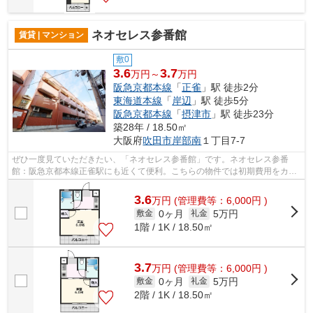
ネオセレス参番館
賃貸 | マンション
敷0
3.6
3.7
万円～
万円
阪急京都本線
「
正雀
」駅 徒歩2分
東海道本線
「
岸辺
」駅 徒歩5分
阪急京都本線
「
摂津市
」駅 徒歩23分
築28年 / 18.50㎡
大阪府
吹田市
岸部南
１丁目7-7
ぜひ一度見ていただきたい、「ネオセレス参番館」です。ネオセレス参番
館：阪急京都本線正雀駅にも近くて便利。こちらの物件では初期費用をカー
ドでお支払いいただけます。強度、耐震...
3.6
万
円
(管理費等：6,000円 )
0ヶ月
5万円
敷金
礼金
1階 / 1K / 18.50㎡
3.7
万
円
(管理費等：6,000円 )
0ヶ月
5万円
敷金
礼金
2階 / 1K / 18.50㎡