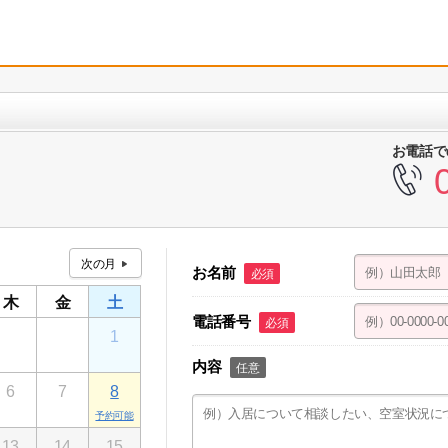
お電話で
お名前
必須
木
金
土
電話番号
必須
30
31
1
内容
任意
6
7
8
13
14
15