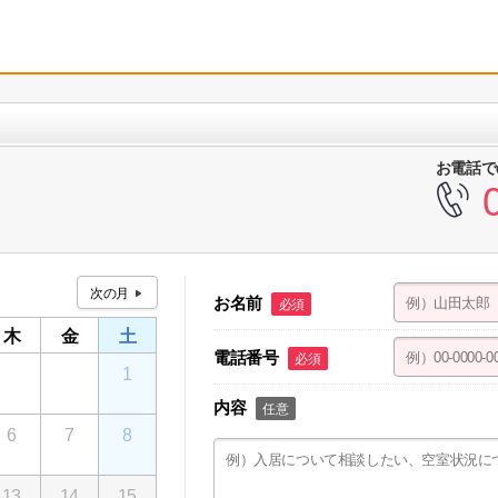
お電話で
お名前
必須
木
金
土
電話番号
必須
30
31
1
内容
任意
6
7
8
13
14
15