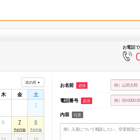
お電話で
お名前
必須
木
金
土
電話番号
必須
30
31
1
内容
任意
6
7
8
13
14
15