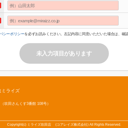
バシーポリシー
を必ずお読みください。左記内容に同意いただいた場合は、確
未入力項目があります
はミライズ
号 （吹田さんくす3番館 108号）
Copyright(c) ミライズ吹田店 (コアレイズ株式会社) All Rights Reserved.