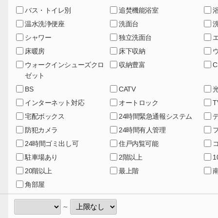
バス・トイレ別
追焚機能浴室
温水洗浄便座
洗面台
シャワー
独立洗面台
床暖房
床下収納
ウォークインシューズクロ
収納豊富
C
ゼット
BS
CATV
インターネット対応
オートロック
宅配ボックス
24時間緊急通報システム
防犯カメラ
24時間有人管理
24時間ゴミ出し可
住戸内覧可能
駐車場あり
2階以上
20階以上
最上階
角部屋
～