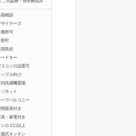
共益費・管理費込み
楽器相談
デザイナーズ
事務所可
分割可
眺望良好
カードキー
ガスコンロ設置可
カップル向け
室内洗濯機置場
メゾネット
ルーフバルコニー
照明器具付き
家具・家電付き
コンロ２口以上
対面式キッチン