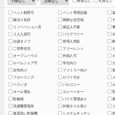
敷金なし
礼金なし
～
ペット飼育可
ペット専用設備
陽当り良好
閑静な住宅地
リノベーション済
保証人不要
２人入居可
バリアフリー
分譲タイプ
管理人常駐
二世帯住宅
フリーレント
オープンハウス
外国人可
ルームシェア可
学生向け
女性向け
ファミリー向け
フローリング
ロフト付き
ベランダ
バルコニー
オール電化
エレベーター
駐輪場
バイク置場あり
洗濯機置場有
外観タイル張り
食器洗い乾燥機
システムキッチン