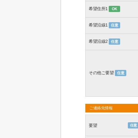
希望住所1
OK
希望沿線1
任意
希望沿線2
任意
その他ご要望
任意
ご連絡先情報
要望
任意