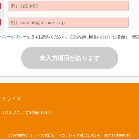
バシーポリシー
を必ずお読みください。左記内容に同意いただいた場合は、確
未入力項目があります
はミライズ
号 （吹田さんくす3番館 108号）
Copyright(c) ミライズ吹田店 (コアレイズ株式会社) All Rights Reserved.