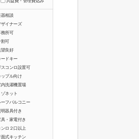
共益費・管理費込み
楽器相談
デザイナーズ
事務所可
分割可
眺望良好
カードキー
ガスコンロ設置可
カップル向け
室内洗濯機置場
メゾネット
ルーフバルコニー
照明器具付き
家具・家電付き
コンロ２口以上
対面式キッチン