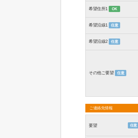
希望住所1
OK
希望沿線1
任意
希望沿線2
任意
その他ご要望
任意
ご連絡先情報
要望
任意