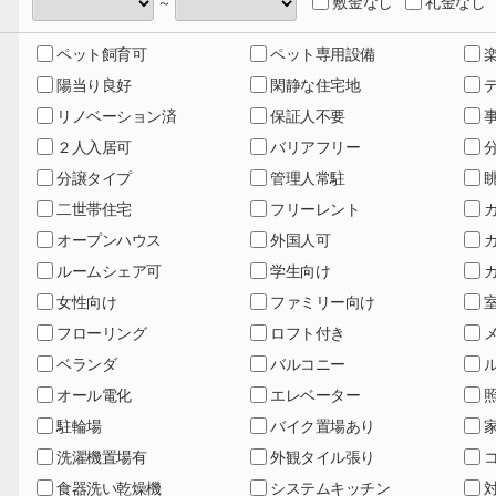
敷金なし
礼金なし
～
ペット飼育可
ペット専用設備
陽当り良好
閑静な住宅地
リノベーション済
保証人不要
２人入居可
バリアフリー
分譲タイプ
管理人常駐
二世帯住宅
フリーレント
オープンハウス
外国人可
ルームシェア可
学生向け
女性向け
ファミリー向け
フローリング
ロフト付き
ベランダ
バルコニー
オール電化
エレベーター
駐輪場
バイク置場あり
洗濯機置場有
外観タイル張り
食器洗い乾燥機
システムキッチン