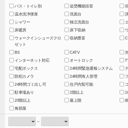
バス・トイレ別
追焚機能浴室
温水洗浄便座
洗面台
シャワー
独立洗面台
床暖房
床下収納
ウォークインシューズクロ
収納豊富
C
ゼット
BS
CATV
インターネット対応
オートロック
宅配ボックス
24時間緊急通報システム
防犯カメラ
24時間有人管理
24時間ゴミ出し可
住戸内覧可能
駐車場あり
2階以上
20階以上
最上階
角部屋
～