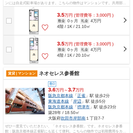
ンには自走式駐車場があります。こちらの物件はマンションです。共用部に
は敷地内ごみ置き場・エレベータなど...
3.5
万
円
(管理費等：3,000円 )
0ヶ月
4万円
敷金
礼金
4階 / 1K / 21.10㎡
3.5
万
円
(管理費等：3,000円 )
0ヶ月
4万円
敷金
礼金
4階 / 1K / 20.10㎡
ネオセレス参番館
賃貸 | マンション
敷0
3.6
3.7
万円～
万円
阪急京都本線
「
正雀
」駅 徒歩2分
東海道本線
「
岸辺
」駅 徒歩5分
阪急京都本線
「
摂津市
」駅 徒歩23分
築28年 / 18.50㎡
大阪府
吹田市
岸部南
１丁目7-7
ぜひ一度見ていただきたい、「ネオセレス参番館」です。ネオセレス参番
館：阪急京都本線正雀駅にも近くて便利。こちらの物件では初期費用をカー