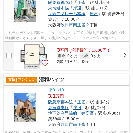
阪急京都本線
「
正雀
」駅 徒歩6分
東海道本線
「
岸辺
」駅 徒歩11分
大阪モノレール本線
「
摂津
」駅 徒歩25分
築37年 / 18.00㎡
大阪府
吹田市
南正雀
２丁目
こだわりポイント満載のコミュニティハウス正雀。2駅利用可能な物件で移
動範囲が広がります。駅まで徒歩6分なので、アクセスの良い物件です。遮
音性も高いRC構造の物件。より多くの不...
3
万
円
(管理費等：5,000円 )
0ヶ月
0ヶ月
敷金
礼金
2階 / 1R / 18.00㎡
清和ハイツ
賃貸 | マンション
敷0
礼0
3.1
万円
阪急京都本線
「
正雀
」駅 徒歩3分
東海道本線
「
岸辺
」駅 徒歩7分
地下鉄今里筋線
「
井高野
」駅 徒歩30分
築39年 / 15.00㎡
大阪府
吹田市
南正雀
１丁目
新着情報：清和ハイツの空室情報ならコチラ。ファミリーマート 摂津正雀駅