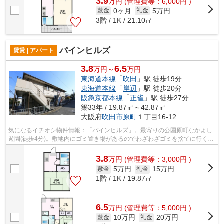
3.9
万
円
(管理費等：6,000円 )
0ヶ月
5万円
敷金
礼金
3階 / 1K / 21.10㎡
パインヒルズ
賃貸 | アパート
3.8
6.5
万円～
万円
東海道本線
「
吹田
」駅 徒歩19分
東海道本線
「
岸辺
」駅 徒歩20分
阪急京都本線
「
正雀
」駅 徒歩27分
築33年 / 19.87㎡～42.87㎡
大阪府
吹田市
原町
１丁目16-12
気になるイチオシ物件情報：「パインヒルズ」。最寄りの公園原町なかよし
遊園(徒歩4分)。敷地内にゴミ置き場があるのでわざわざゴミを捨てに行く手
間が省けます。軽量鉄骨のメリットは...
3.8
万
円
(管理費等：3,000円 )
5万円
15万円
敷金
礼金
1階 / 1K / 19.87㎡
6.5
万
円
(管理費等：5,000円 )
10万円
20万円
敷金
礼金