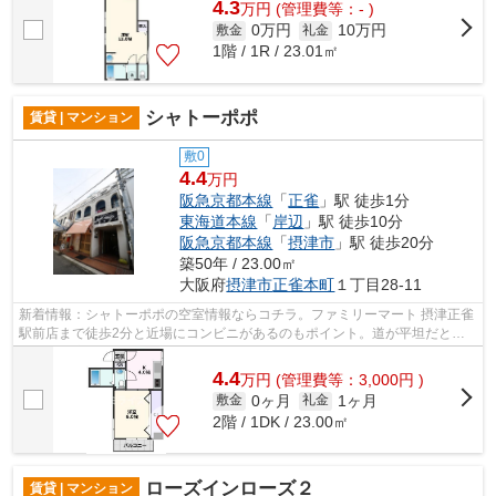
4.3
万
円
(管理費等：- )
0万円
10万円
敷金
礼金
1階 / 1R / 23.01㎡
シャトーポポ
賃貸 | マンション
敷0
4.4
万円
阪急京都本線
「
正雀
」駅 徒歩1分
東海道本線
「
岸辺
」駅 徒歩10分
阪急京都本線
「
摂津市
」駅 徒歩20分
築50年 / 23.00㎡
大阪府
摂津市
正雀本町
１丁目28-11
新着情報：シャトーポポの空室情報ならコチラ。ファミリーマート 摂津正雀
駅前店まで徒歩2分と近場にコンビニがあるのもポイント。道が平坦だと買
い物も快適にできますね。鉄筋コンク...
4.4
万
円
(管理費等：3,000円 )
0ヶ月
1ヶ月
敷金
礼金
2階 / 1DK / 23.00㎡
ローズインローズ２
賃貸 | マンション