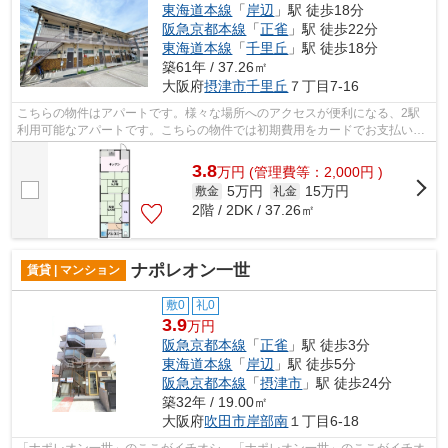
東海道本線
「
岸辺
」駅 徒歩18分
阪急京都本線
「
正雀
」駅 徒歩22分
東海道本線
「
千里丘
」駅 徒歩18分
築61年 / 37.26㎡
大阪府
摂津市
千里丘
７丁目7-16
こちらの物件はアパートです。様々な場所へのアクセスが便利になる、2駅
利用可能なアパートです。こちらの物件では初期費用をカードでお支払いい
ただけます。最上階のアパートです。ご...
3.8
万
円
(管理費等：2,000円 )
5万円
15万円
敷金
礼金
2階 / 2DK / 37.26㎡
ナポレオン一世
賃貸 | マンション
敷0
礼0
3.9
万円
阪急京都本線
「
正雀
」駅 徒歩3分
東海道本線
「
岸辺
」駅 徒歩5分
阪急京都本線
「
摂津市
」駅 徒歩24分
築32年 / 19.00㎡
大阪府
吹田市
岸部南
１丁目6-18