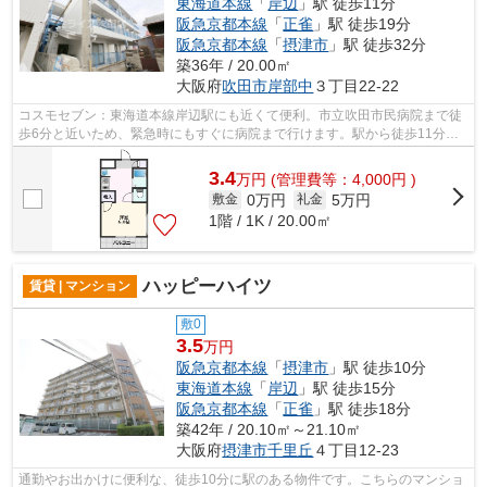
東海道本線
「
岸辺
」駅 徒歩11分
阪急京都本線
「
正雀
」駅 徒歩19分
阪急京都本線
「
摂津市
」駅 徒歩32分
築36年 / 20.00㎡
大阪府
吹田市
岸部中
３丁目22-22
コスモセブン：東海道本線岸辺駅にも近くて便利。市立吹田市民病院まで徒
歩6分と近いため、緊急時にもすぐに病院まで行けます。駅から徒歩11分の
ところにある物件はいかがでしょうか。...
3.4
万
円
(管理費等：4,000円 )
0万円
5万円
敷金
礼金
1階 / 1K / 20.00㎡
ハッピーハイツ
賃貸 | マンション
敷0
3.5
万円
阪急京都本線
「
摂津市
」駅 徒歩10分
東海道本線
「
岸辺
」駅 徒歩15分
阪急京都本線
「
正雀
」駅 徒歩18分
築42年 / 20.10㎡～21.10㎡
大阪府
摂津市
千里丘
４丁目12-23
通勤やお出かけに便利な、徒歩10分に駅のある物件です。こちらのマンショ