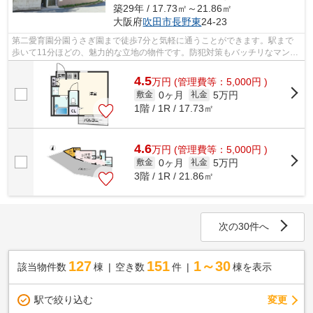
築29年 / 17.73㎡～21.86㎡
大阪府
吹田市
長野東
24-23
第二愛育園分園うさぎ園まで徒歩7分と気軽に通うことができます。駅まで
歩いて11分ほどの、魅力的な立地の物件です。防犯対策もバッチリなマンシ
ョンタイプの物件です。安全面を気にす...
4.5
万
円
(管理費等：5,000円 )
0ヶ月
5万円
敷金
礼金
1階 / 1R / 17.73㎡
4.6
万
円
(管理費等：5,000円 )
0ヶ月
5万円
敷金
礼金
3階 / 1R / 21.86㎡
次の30件へ
127
151
1～30
該当物件数
棟
空き数
件
棟を表示
駅で絞り込む
変更