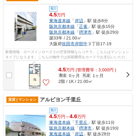
敷0
4.5
万円
東海道本線
「
岸辺
」駅 徒歩8分
阪急京都本線
「
正雀
」駅 徒歩15分
阪急京都本線
「
摂津市
」駅 徒歩29分
築33年 / 21.00㎡
大阪府
吹田市
岸部中
３丁目17-19
新着情報：ローズインローズ２の空室情報ならコチラ。こちらはマンション
タイプになります。こちらの物件では初期費用をカードでお支払いいただけ
ます。防音効果や耐火性の高い鉄筋コ...
4.5
万
円
(管理費等：3,000円 )
0ヶ月
1ヶ月
敷金
礼金
2階 / 1K / 21.00㎡
アルビヨン千里丘
賃貸 | マンション
敷0
4.5
4.6
万円～
万円
東海道本線
「
千里丘
」駅 徒歩11分
阪急京都本線
「
摂津市
」駅 徒歩19分
東海道本線
「
岸辺
」駅 徒歩28分