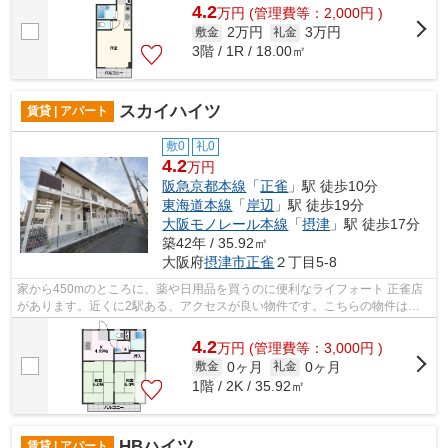
4.2
万
円
(管理費等：2,000円 )
2万円
3万円
敷金
礼金
3階 / 1R / 18.00㎡
スカイハイツ
賃貸 | アパート
敷0
礼0
4.2
万円
阪急京都本線
「
正雀
」駅 徒歩10分
東海道本線
「
岸辺
」駅 徒歩19分
大阪モノレール本線
「
摂津
」駅 徒歩17分
築42年 / 35.92㎡
大阪府
摂津市
正雀
２丁目5-8
家から450mのところに、薬や日用品を買うのに便利なライフォート 正雀店
があります。近くに2駅ある、アクセスが良い物件です。こちらの物件はア
パートです。大きな地震の対策になる軽...
4.2
万
円
(管理費等：3,000円 )
0ヶ月
0ヶ月
敷金
礼金
1階 / 2K / 35.92㎡
HBハイツ
賃貸 | アパート