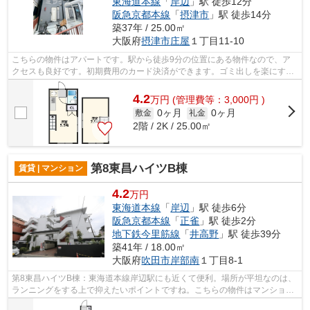
東海道本線
「
岸辺
」駅 徒歩12分
阪急京都本線
「
摂津市
」駅 徒歩14分
築37年 / 25.00㎡
大阪府
摂津市
庄屋
１丁目11-10
こちらの物件はアパートです。駅から徒歩9分の位置にある物件なので、ア
クセスも良好です。初期費用のカード決済ができます。ゴミ出しを楽にする
ために、遠くまで行かずに済むゴミ置き...
4.2
万
円
(管理費等：3,000円 )
0ヶ月
0ヶ月
敷金
礼金
2階 / 2K / 25.00㎡
第8東昌ハイツB棟
賃貸 | マンション
4.2
万円
東海道本線
「
岸辺
」駅 徒歩6分
阪急京都本線
「
正雀
」駅 徒歩2分
地下鉄今里筋線
「
井高野
」駅 徒歩39分
築41年 / 18.00㎡
大阪府
吹田市
岸部南
１丁目8-1
第8東昌ハイツB棟：東海道本線岸辺駅にも近くて便利。場所が平坦なのは、
ランニングをする上で抑えたいポイントですね。こちらの物件はマンション
です。共用部には敷地内ごみ置き場・...