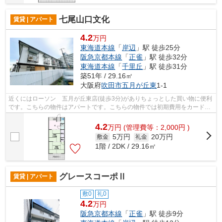
七尾山口文化
賃貸 | アパート
4.2
万円
東海道本線
「
岸辺
」駅 徒歩25分
阪急京都本線
「
正雀
」駅 徒歩32分
東海道本線
「
千里丘
」駅 徒歩31分
築51年 / 29.16㎡
大阪府
吹田市
五月が丘東
1-1
近くにはローソン 五月が丘東店(徒歩3分)がありちょっとした買い物に便利
です。こちらの物件はアパートです。こちらの物件では初期費用をカードで
お支払いいただけます。敷地内ごみ置...
4.2
万
円
(管理費等：2,000円 )
5万円
20万円
敷金
礼金
1階 / 2DK / 29.16㎡
グレースコーポⅡ
賃貸 | アパート
敷0
礼0
4.2
万円
阪急京都本線
「
正雀
」駅 徒歩9分