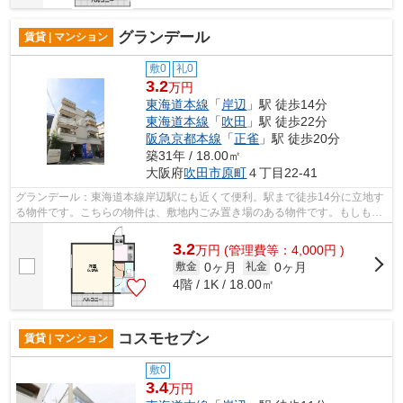
グランデール
賃貸 | マンション
敷0
礼0
3.2
万円
東海道本線
「
岸辺
」駅 徒歩14分
東海道本線
「
吹田
」駅 徒歩22分
阪急京都本線
「
正雀
」駅 徒歩20分
築31年 / 18.00㎡
大阪府
吹田市
原町
４丁目22-41
グランデール：東海道本線岸辺駅にも近くて便利。駅まで徒歩14分に立地す
る物件です。こちらの物件は、敷地内ごみ置き場のある物件です。もしもの
ときの地震にも心強い鉄骨造物件。ミ...
3.2
万
円
(管理費等：4,000円 )
0ヶ月
0ヶ月
敷金
礼金
4階 / 1K / 18.00㎡
コスモセブン
賃貸 | マンション
敷0
3.4
万円