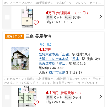
か。スーパーマルヤス JR千里丘店まで徒歩5分です。クレジットカードで
初期費用をお支払いいただける物件です。...
4
万
円
(管理費等：3,000円 )
0ヶ月
5万円
敷金
礼金
3階 / 1K / 19.00㎡
三島 長屋住宅
賃貸 | テラス
敷0
礼0
4.1
万円
阪急京都本線
「
正雀
」駅 徒歩10分
大阪モノレール本線
「
摂津
」駅 徒歩13分
東海道本線
「
岸辺
」駅 徒歩18分
築59年 / 34.90㎡
大阪府
摂津市
三島
３丁目9-17
こだわりポイント満載の三島 長屋住宅。2駅利用可能な物件なので、用途や
行き先に応じて経路を選択できます。初期費用をカードでお支払いいただけ
るので、カードで決済したい方にもお...
4.1
万
円
(管理費等：- )
0ヶ月
0ヶ月
敷金
礼金
1階 / 2K / 34.90㎡