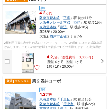
敷0
4.2
万円
阪急京都本線
「
正雀
」駅 徒歩11分
大阪モノレール本線
「
摂津
」駅 徒歩15分
東海道本線
「
岸辺
」駅 徒歩18分
築28年 / 20.00㎡
大阪府
摂津市
正雀
２丁目7-5
2駅利用可能な利便性の高いアパートです。こちらの物件には自走式駐車場
があります。こちらの物件は駅まで徒歩で11分で到着します。初期費用はカ
ードで決済いただけます。摂津市にある...
4.2
万
円
(管理費等：3,000円 )
0ヶ月
1ヶ月
敷金
礼金
1階 / 1K / 20.00㎡
第２四井コーポ
賃貸 | マンション
敷0
4.3
万円
東海道本線
「
千里丘
」駅 徒歩13分
阪急京都本線
「
摂津市
」駅 徒歩22分
東海道本線
「
岸辺
」駅 徒歩21分