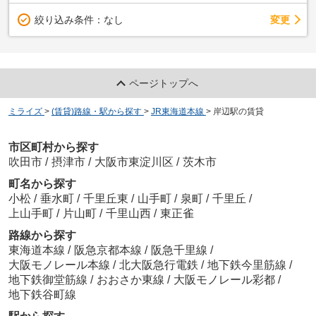
変更
絞り込み条件：
なし
ページトップへ
ミライズ
>
(賃貸)路線・駅から探す
>
JR東海道本線
>
岸辺駅の賃貸
市区町村から探す
吹田市
/
摂津市
/
大阪市東淀川区
/
茨木市
町名から探す
小松
/
垂水町
/
千里丘東
/
山手町
/
泉町
/
千里丘
/
上山手町
/
片山町
/
千里山西
/
東正雀
路線から探す
東海道本線
/
阪急京都本線
/
阪急千里線
/
大阪モノレール本線
/
北大阪急行電鉄
/
地下鉄今里筋線
/
地下鉄御堂筋線
/
おおさか東線
/
大阪モノレール彩都
/
地下鉄谷町線