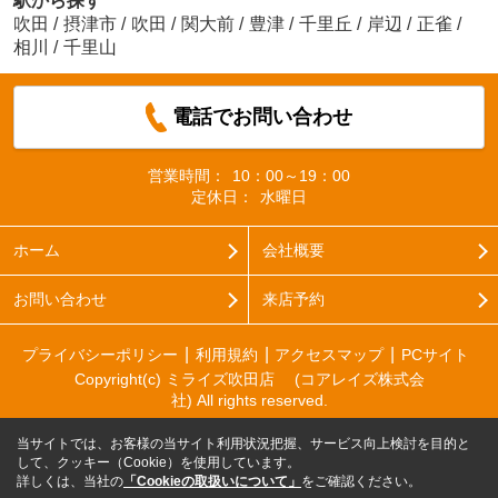
駅から探す
吹田
/
摂津市
/
吹田
/
関大前
/
豊津
/
千里丘
/
岸辺
/
正雀
/
相川
/
千里山
電話でお問い合わせ
営業時間：
10：00～19：00
定休日：
水曜日
ホーム
会社概要
お問い合わせ
来店予約
プライバシーポリシー
利用規約
アクセスマップ
PCサイト
Copyright(c) ミライズ吹田店 (コアレイズ株式会
社) All rights reserved.
当サイトでは、お客様の当サイト利用状況把握、サービス向上検討を目的と
して、クッキー（Cookie）を使用しています。
詳しくは、当社の
「Cookieの取扱いについて」
をご確認ください。