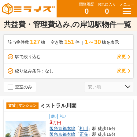
閲覧履歴
お気に入り
メニュー
0
0
共益費・管理費込み,の岸辺駅物件一覧
127
151
1～30
該当物件数
棟
空き数
件
棟を表示
駅で絞り込む
変更
変更
絞り込み条件：
なし
空室のみ
ミストラル川園
賃貸 | マンション
敷0
礼0
3
万円
阪急京都本線
「
相川
」駅 徒歩15分
阪急京都本線
「
正雀
」駅 徒歩15分