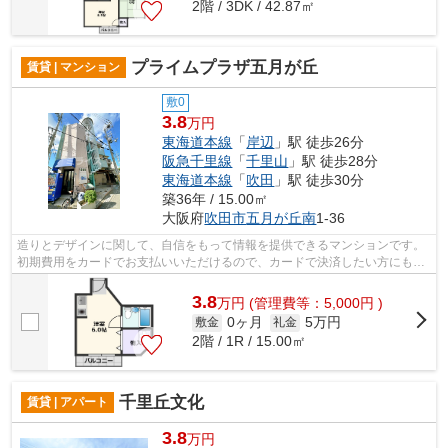
2階 / 3DK / 42.87㎡
プライムプラザ五月が丘
賃貸 | マンション
敷0
3.8
万円
東海道本線
「
岸辺
」駅 徒歩26分
阪急千里線
「
千里山
」駅 徒歩28分
東海道本線
「
吹田
」駅 徒歩30分
築36年 / 15.00㎡
大阪府
吹田市
五月が丘南
1-36
造りとデザインに関して、自信をもって情報を提供できるマンションです。
初期費用をカードでお支払いいただけるので、カードで決済したい方にもお
すすめです。敷地内ごみ置き場がある...
3.8
万
円
(管理費等：5,000円 )
0ヶ月
5万円
敷金
礼金
2階 / 1R / 15.00㎡
千里丘文化
賃貸 | アパート
3.8
万円