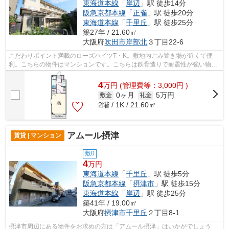
東海道本線
「
岸辺
」駅 徒歩14分
阪急京都本線
「
正雀
」駅 徒歩20分
東海道本線
「
千里丘
」駅 徒歩25分
築27年 / 21.60㎡
大阪府
吹田市
岸部北
３丁目22-6
こだわりポイント満載のローズハイツT・K。敷地内ごみ置き場が近くて便
利。こちらの物件はマンションです。こちらは鉄骨造りで耐震性が強い物件
です。ミライズ吹田店でお客様の希望す...
4
万
円
(管理費等：3,000円 )
0ヶ月
5万円
敷金
礼金
2階 / 1K / 21.60㎡
アムール摂津
賃貸 | マンション
敷0
4
万円
東海道本線
「
千里丘
」駅 徒歩5分
阪急京都本線
「
摂津市
」駅 徒歩15分
東海道本線
「
岸辺
」駅 徒歩25分
築41年 / 19.00㎡
大阪府
摂津市
千里丘
２丁目8-1
摂津市周辺にある物件をお求めの方は「アムール摂津」はいかがでしょう