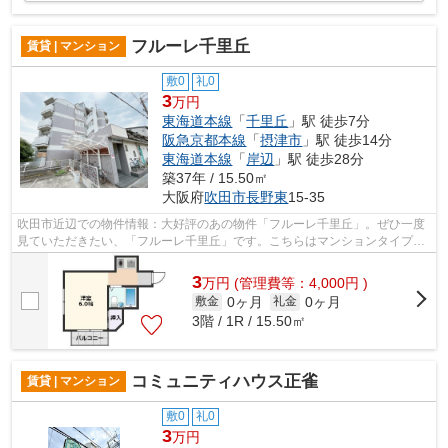
フルーレ千里丘
賃貸 | マンション
敷0
礼0
3
万円
東海道本線
「
千里丘
」駅 徒歩7分
阪急京都本線
「
摂津市
」駅 徒歩14分
東海道本線
「
岸辺
」駅 徒歩28分
築37年 / 15.50㎡
大阪府
吹田市
長野東
15-35
吹田市近辺での物件情報：大好評のあの物件「フルーレ千里丘」。ぜひ一度
見ていただきたい、「フルーレ千里丘」です。こちらはマンションタイプに
なります。耐火、耐震性の高い鉄筋コ...
3
万
円
(管理費等：4,000円 )
0ヶ月
0ヶ月
敷金
礼金
3階 / 1R / 15.50㎡
コミュニティハウス正雀
賃貸 | マンション
敷0
礼0
3
万円