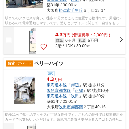
築31年 / 30.00㎡
大阪府
摂津市
千里丘
５丁目13-14
駅までのアクセスが良い、徒歩13分のところに位置する物件です。周辺に2
駅あるので電車通勤しやすいです。造りとデザインに関して、自信をもって
情報を提供できるマンションです。地震...
4.3
万
円
(管理費等：2,000円 )
0ヶ月
5万円
敷金
礼金
2階 / 1DK / 30.00㎡
ベリーハイツ
賃貸 | アパート
敷0
4.3
万円
東海道本線
「
岸辺
」駅 徒歩11分
阪急京都本線
「
正雀
」駅 徒歩10分
東海道本線
「
吹田
」駅 徒歩30分
築61年 / 23.01㎡
大阪府
吹田市
岸部南
２丁目40‐16
徒歩11分で駅へのアクセスが可能な物件です。こちらの物件では初期費用を
カードでお支払いいただけます。敷地内ごみ置き場があるのでゴミの持ち運
びの負担を少しでも減らすことができ...