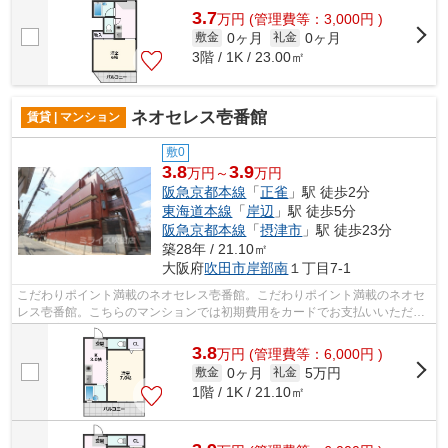
3.7
万
円
(管理費等：3,000円 )
0ヶ月
0ヶ月
敷金
礼金
3階 / 1K / 23.00㎡
ネオセレス壱番館
賃貸 | マンション
敷0
3.8
3.9
万円～
万円
阪急京都本線
「
正雀
」駅 徒歩2分
東海道本線
「
岸辺
」駅 徒歩5分
阪急京都本線
「
摂津市
」駅 徒歩23分
築28年 / 21.10㎡
大阪府
吹田市
岸部南
１丁目7-1
こだわりポイント満載のネオセレス壱番館。こだわりポイント満載のネオセ
レス壱番館。こちらのマンションでは初期費用をカードでお支払いいただけ
ます。高い信頼性が魅力の鉄骨造建築...
3.8
万
円
(管理費等：6,000円 )
0ヶ月
5万円
敷金
礼金
1階 / 1K / 21.10㎡