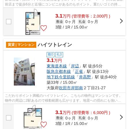
前店まで徒歩6分と近場にコンビニがあるのもポイント。重たいゴミの持ち
運びがしやすく、敷地内にごみ置き場...
3.1
万
円
(管理費等：2,000円 )
0ヶ月
0ヶ月
敷金
礼金
3階 / 1R / 15.00㎡
ハイツトレイン
賃貸 | マンション
敷0
礼0
3.1
万円
東海道本線
「
岸辺
」駅 徒歩5分
阪急京都本線
「
正雀
」駅 徒歩13分
地下鉄今里筋線
「
井高野
」駅 徒歩40分
築33年 / 15.00㎡
大阪府
吹田市
岸部南
２丁目21-27
こだわりポイント満載のハイツトレイン。こちらの物件はマンションです。
物件の周辺に2駅あるので移動範囲も広がります。地震への揺れにも強い鉄
骨造の魅力。より詳しい情報や内見のご...
3.1
万
円
(管理費等：6,000円 )
0ヶ月
0ヶ月
敷金
礼金
3階 / 1R / 15.00㎡