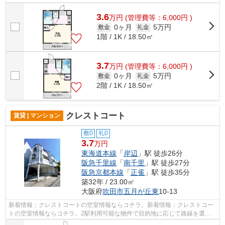
ドでお支払いいただけます。強度、耐震...
3.6
万
円
(管理費等：6,000円 )
0ヶ月
5万円
敷金
礼金
1階 / 1K / 18.50㎡
3.7
万
円
(管理費等：6,000円 )
0ヶ月
5万円
敷金
礼金
2階 / 1K / 18.50㎡
クレストコート
賃貸 | マンション
敷0
礼0
3.7
万円
東海道本線
「
岸辺
」駅 徒歩26分
阪急千里線
「
南千里
」駅 徒歩27分
阪急京都本線
「
正雀
」駅 徒歩35分
築32年 / 23.00㎡
大阪府
吹田市
五月が丘東
10-13
新着情報：クレストコートの空室情報ならコチラ。新着情報：クレストコー
トの空室情報ならコチラ。2駅利用可能な物件で目的地に応じて路線を選ぶ
ことができます。安全面を気にする方、...