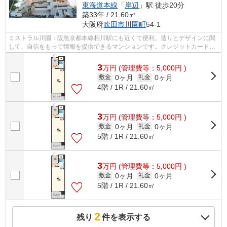
東海道本線
「
岸辺
」駅 徒歩20分
築33年 / 21.60㎡
大阪府
吹田市
川園町
54-1
ミストラル川園：阪急京都本線相川駅にも近くて便利。造りとデザインに関
して、自信をもって情報を提供できるマンションです。クレジットカードで
初期費用がお支払いいただけるので、...
3
万
円
(管理費等：5,000円 )
0ヶ月
0ヶ月
敷金
礼金
4階 / 1R / 21.60㎡
3
万
円
(管理費等：5,000円 )
0ヶ月
0ヶ月
敷金
礼金
5階 / 1R / 21.60㎡
3
万
円
(管理費等：5,000円 )
0ヶ月
0ヶ月
敷金
礼金
5階 / 1R / 21.60㎡
2
残り
件を表示する