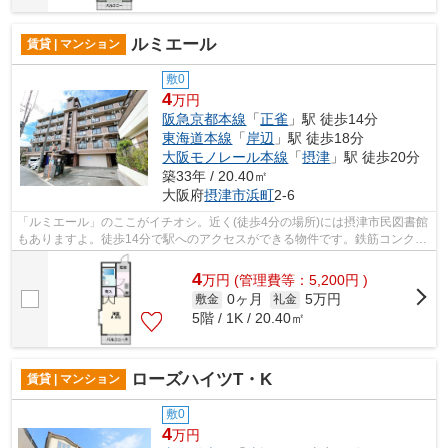
ルミエール
賃貸 | マンション
敷0
4
万円
阪急京都本線
「
正雀
」駅 徒歩14分
東海道本線
「
岸辺
」駅 徒歩18分
大阪モノレール本線
「
摂津
」駅 徒歩20分
築33年 / 20.40㎡
大阪府
摂津市
浜町
2-6
「ルミエール」のここがイチオシ。近く(徒歩4分の場所)には摂津市民図書館
もありますよ。徒歩14分で駅へのアクセスができる物件です。鉄筋コンクリ
ートの物件を選ぶのなら、当社の物件...
4
万
円
(管理費等：5,200円 )
0ヶ月
5万円
敷金
礼金
5階 / 1K / 20.40㎡
ローズハイツT・K
賃貸 | マンション
敷0
4
万円