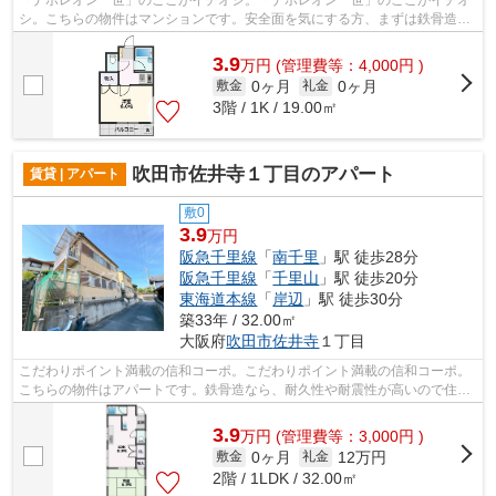
「ナポレオン一世」のここがイチオシ。「ナポレオン一世」のここがイチオ
シ。こちらの物件はマンションです。安全面を気にする方、まずは鉄骨造を
ご検討されてみませんか。ミライズ吹...
3.9
万
円
(管理費等：4,000円 )
0ヶ月
0ヶ月
敷金
礼金
3階 / 1K / 19.00㎡
吹田市佐井寺１丁目のアパート
賃貸 | アパート
敷0
3.9
万円
阪急千里線
「
南千里
」駅 徒歩28分
阪急千里線
「
千里山
」駅 徒歩20分
東海道本線
「
岸辺
」駅 徒歩30分
築33年 / 32.00㎡
大阪府
吹田市
佐井寺
１丁目
こだわりポイント満載の信和コーポ。こだわりポイント満載の信和コーポ。
こちらの物件はアパートです。鉄骨造なら、耐久性や耐震性が高いので住ん
でで安心です。ミライズ吹田店では阪...
3.9
万
円
(管理費等：3,000円 )
0ヶ月
12万円
敷金
礼金
2階 / 1LDK / 32.00㎡