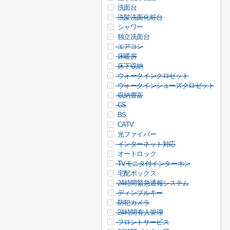
洗面台
洗髪洗面化粧台
シャワー
独立洗面台
エアコン
床暖房
床下収納
ウォークインクロゼット
ウォークインシューズクロゼット
収納豊富
CS
BS
CATV
光ファイバー
インターネット対応
オートロック
TVモニタ付インターホン
宅配ボックス
24時間緊急通報システム
ディンプルキー
防犯カメラ
24時間有人管理
フロントサービス