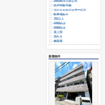
24時間ゴミ出し可
住戸内覧可能
コンシェルジュサービス
駐車場あり
2階以上
10階以上
20階以上
最上階
南向き
角部屋
新着物件