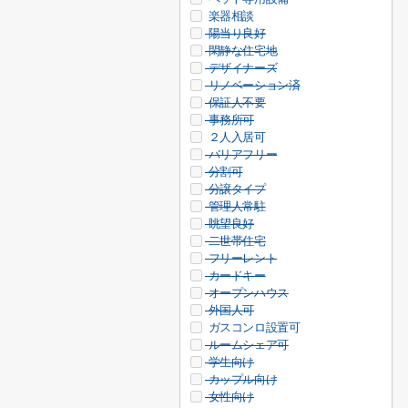
楽器相談
陽当り良好
閑静な住宅地
デザイナーズ
リノベーション済
保証人不要
事務所可
２人入居可
バリアフリー
分割可
分譲タイプ
管理人常駐
眺望良好
二世帯住宅
フリーレント
カードキー
オープンハウス
外国人可
ガスコンロ設置可
ルームシェア可
学生向け
カップル向け
女性向け