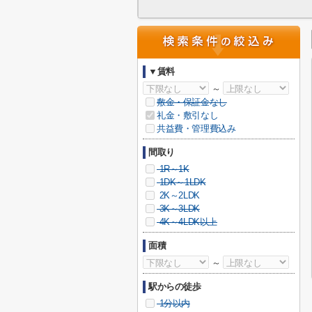
▼賃料
～
敷金・保証金なし
礼金・敷引なし
共益費・管理費込み
間取り
1R～1K
1DK～1LDK
2K～2LDK
3K～3LDK
4K～4LDK以上
面積
～
駅からの徒歩
1分以内