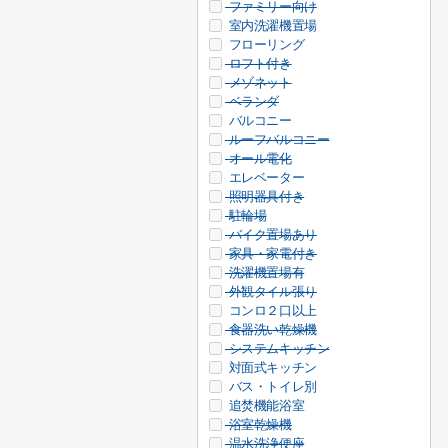
ファミリー向け
室内洗濯機置場
フローリング
ロフト付き
メゾネット
ベランダ
バルコニー
ルーフバルコニー
オール電化
エレベーター
照明器具付き
駐輪場
バイク置場あり
家具・家電付き
洗濯機置場有
外観タイル張り
コンロ２口以上
食器洗い乾燥機
システムキッチン
対面式キッチン
バス・トイレ別
追焚機能浴室
浴室乾燥機
温水洗浄便座