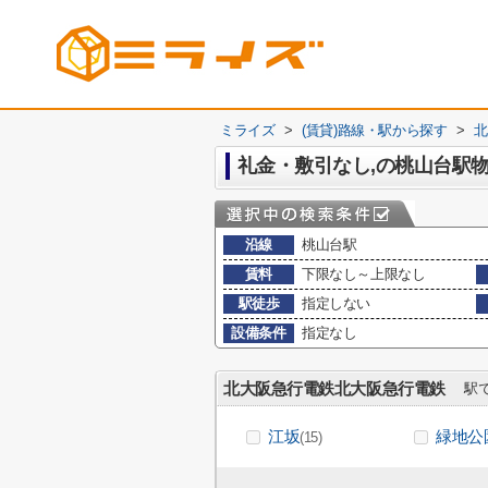
ミライズ
>
(賃貸)路線・駅から探す
>
北
礼金・敷引なし,の桃山台駅
沿線
桃山台駅
賃料
下限なし～上限なし
駅徒歩
指定しない
設備条件
指定なし
北大阪急行電鉄北大阪急行電鉄
駅で
江坂
緑地公
(15)