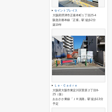
セイントプレイス
大阪府摂津市正雀本町１丁目25-4
阪急京都本線「正雀」駅 徒歩2分
築19年
Ｌｅ・Ｃａｄｒｅ
大阪府大阪市東淀川区菅原２丁目8-
25（仮）
おおさか東線「ＪＲ淡路」駅 徒歩13分
予定