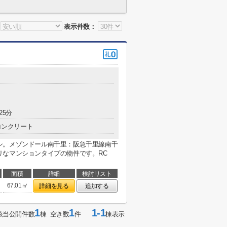
表示件数：
25分
コンクリート
シ。メゾンドール南千里：阪急千里線南千
リなマンションタイプの物件です。RC
面積
詳細
検討リスト
67.01㎡
詳細を見る
追加する
1
1
1-1
該当公開件数
棟 空き数
件
棟表示