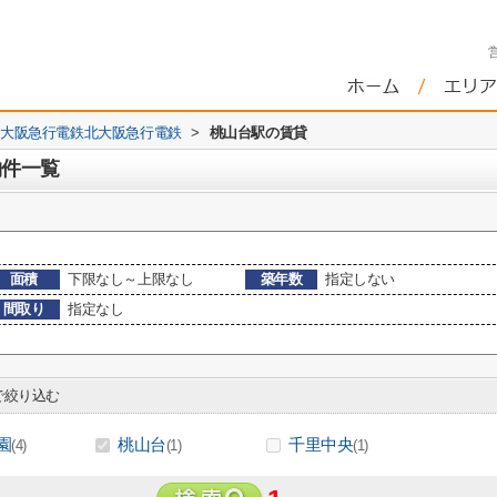
大阪急行電鉄北大阪急行電鉄
>
桃山台駅の賃貸
物件一覧
面積
下限なし～上限なし
築年数
指定しない
間取り
指定なし
絞り込む
園
桃山台
千里中央
(4)
(1)
(1)