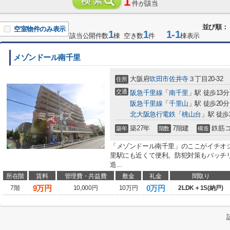
1
件が該当
並び順：
空室物件のみ表示
1
1
1-1
該当公開件数
棟 空き数
件
棟表示
メゾンドール南千里
大阪府
吹田市
佐井寺
３丁目20-32
住所
交通
阪急千里線
「
南千里
」駅 徒歩13分
阪急千里線
「
千里山
」駅 徒歩20分
北大阪急行電鉄
「
桃山台
」駅 徒歩
築27年
7階建
鉄筋
築年
階数
構造
「メゾンドール南千里」のここがイチオ
里駅にも近くて便利。防犯対策もバッチ
造...
所在階
賃料
管理費・共益費
敷金
礼金
間取り
9
万円
0万円
7階
10,000円
10万円
2LDK＋1S(納戸)