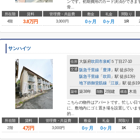
ンです。初期費用のカード決済ができま
骨...
所在階
賃料
管理費・共益費
敷金
礼金
間取り
3.8
万円
0ヶ月
0ヶ月
4階
3,000円
1R
サンハイツ
大阪府
吹田市
泉町
５丁目27-10
住所
交通
阪急千里線
「
豊津
」駅 徒歩3分
阪急千里線
「
吹田
」駅 徒歩13分
地下鉄御堂筋線
「
江坂
」駅 徒歩1
築38年
2階建
木造
築年
階数
構造
こちらの物件はアパートです。忙しい日
に、敷地内にゴミ置き場を設置していま
的...
所在階
賃料
管理費・共益費
敷金
礼金
間取り
4
万円
0ヶ月
0ヶ月
2階
3,000円
1K
2