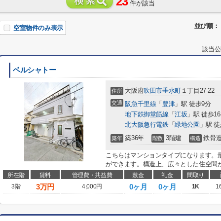
23
件が該当
並び順：
空室物件のみ表示
該当公
ベルシャトー
大阪府
吹田市
垂水町
１丁目27-22
住所
交通
阪急千里線
「
豊津
」駅 徒歩9分
地下鉄御堂筋線
「
江坂
」駅 徒歩1
北大阪急行電鉄
「
緑地公園
」駅 徒
築36年
3階建
鉄骨
築年
階数
構造
こちらはマンションタイプになります。
ができます。構造上、広々とした住空間が
所在階
賃料
管理費・共益費
敷金
礼金
間取り
3
万円
0ヶ月
0ヶ月
3階
4,000円
1K
1