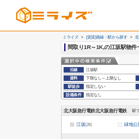
ミライズ
>
(賃貸)路線・駅から探す
>
北
間取り1R～1K,の江坂駅物件
沿線
江坂駅
賃料
下限なし～上限なし
駅徒歩
指定しない
設備条件
指定なし
北大阪急行電鉄北大阪急行電鉄
駅で
江坂
緑地公
(28)