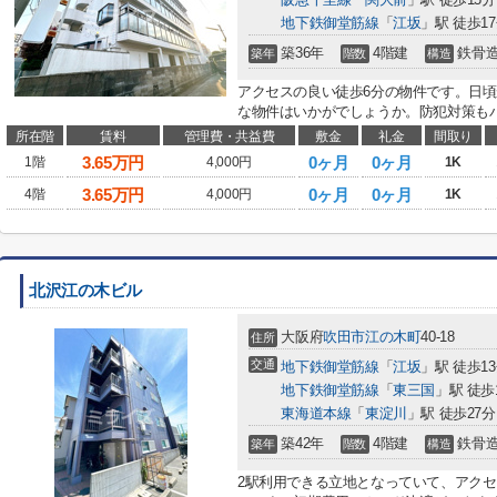
地下鉄御堂筋線
「
江坂
」駅 徒歩1
築36年
4階建
鉄骨
築年
階数
構造
アクセスの良い徒歩6分の物件です。日頃
な物件はいかがでしょうか。防犯対策もバ
所在階
賃料
管理費・共益費
敷金
礼金
間取り
3.65
万円
0ヶ月
0ヶ月
1階
4,000円
1K
3.65
万円
0ヶ月
0ヶ月
4階
4,000円
1K
北沢江の木ビル
大阪府
吹田市
江の木町
40-18
住所
交通
地下鉄御堂筋線
「
江坂
」駅 徒歩1
地下鉄御堂筋線
「
東三国
」駅 徒歩
東海道本線
「
東淀川
」駅 徒歩27分
築42年
4階建
鉄骨
築年
階数
構造
2駅利用できる立地となっていて、アク