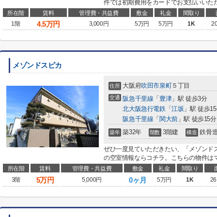
件では初期費用をカードでお支払いいただ
所在階
賃料
管理費・共益費
敷金
礼金
間取り
4.5
万円
1階
3,000円
5万円
5万円
1K
2
メゾンドスピカ
大阪府
吹田市
泉町
５丁目
住所
交通
阪急千里線
「
豊津
」駅 徒歩3分
北大阪急行電鉄
「
江坂
」駅 徒歩1
阪急千里線
「
関大前
」駅 徒歩15分
築32年
3階建
鉄骨
築年
階数
構造
ぜひ一度見ていただきたい、「メゾンド
の空室情報ならコチラ。こちらの物件はマ
所在階
賃料
管理費・共益費
敷金
礼金
間取り
5
万円
0ヶ月
3階
5,000円
5万円
1K
26