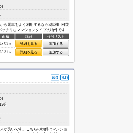
7分
造
から電車をよく利用するなら2駅利用可能
ッチリなマンションタイプの物件です...
面積
詳細
検討リスト
17.03㎡
詳細を見る
追加する
18.31㎡
詳細を見る
追加する
3分
19分
造
セスが良いです。こちらの物件はマンショ