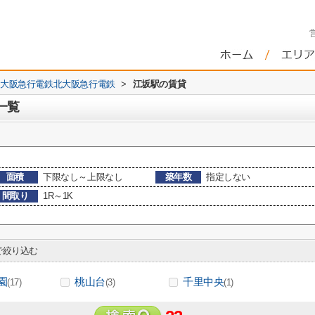
大阪急行電鉄北大阪急行電鉄
>
江坂駅の賃貸
一覧
面積
下限なし～上限なし
築年数
指定しない
間取り
1R～1K
絞り込む
園
桃山台
千里中央
(17)
(3)
(1)