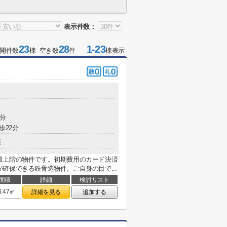
表示件数：
23
28
1-23
開件数
棟 空き数
件
棟表示
6分
歩22分
造
最上階の物件です。初期費用のカード決済
確保できる鉄骨造物件。ご自身の目で...
面積
詳細
検討リスト
6.47㎡
詳細を見る
追加する