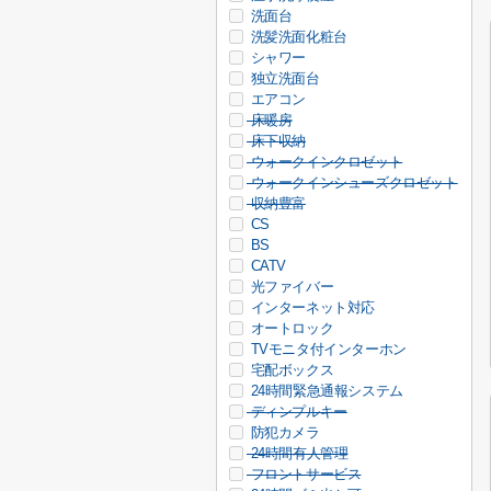
洗面台
洗髪洗面化粧台
シャワー
独立洗面台
エアコン
床暖房
床下収納
ウォークインクロゼット
ウォークインシューズクロゼット
収納豊富
CS
BS
CATV
光ファイバー
インターネット対応
オートロック
TVモニタ付インターホン
宅配ボックス
24時間緊急通報システム
ディンプルキー
防犯カメラ
24時間有人管理
フロントサービス