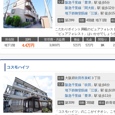
交通
阪急千里線
「
豊津
」駅 徒歩5分
阪急千里線
「
関大前
」駅 徒歩12分
地下鉄御堂筋線
「
江坂
」駅 徒歩1
築28年
4階建 地下1階
築年
階数
構
こだわりポイント満載のピュアフォレス
「ピュアフォレスト」はいかがでしょうか
所在階
賃料
管理費・共益費
敷金
礼金
間取り
4.4
万円
地下1階
3,000円
5万円
5万円
1K
2
コスモハイツ
大阪府
吹田市
泉町
３丁目
住所
交通
阪急千里線
「
吹田
」駅 徒歩6分
地下鉄御堂筋線
「
江坂
」駅 徒歩1
阪急千里線
「
豊津
」駅 徒歩11分
築30年
3階建
鉄骨
築年
階数
構造
「コスモハイツ」のここがイチオシ。こ