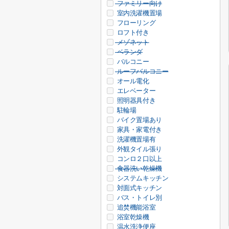
ファミリー向け
室内洗濯機置場
フローリング
ロフト付き
メゾネット
ベランダ
バルコニー
ルーフバルコニー
オール電化
エレベーター
照明器具付き
駐輪場
バイク置場あり
家具・家電付き
洗濯機置場有
外観タイル張り
コンロ２口以上
食器洗い乾燥機
システムキッチン
対面式キッチン
バス・トイレ別
追焚機能浴室
浴室乾燥機
温水洗浄便座