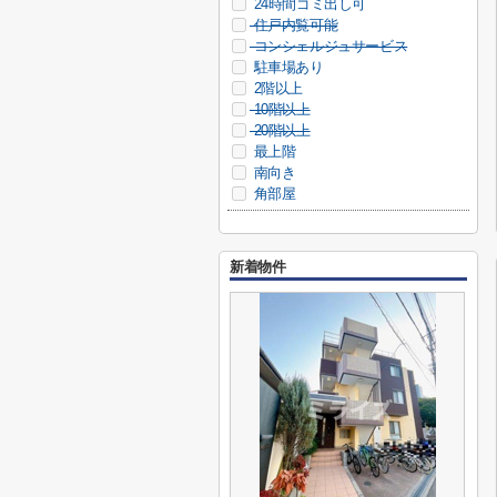
24時間ゴミ出し可
住戸内覧可能
コンシェルジュサービス
駐車場あり
2階以上
10階以上
20階以上
最上階
南向き
角部屋
新着物件