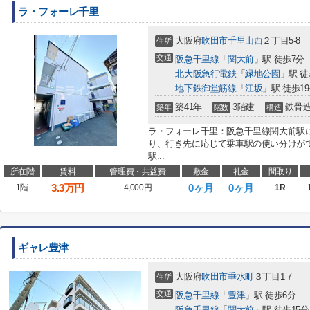
ラ・フォーレ千里
大阪府
吹田市
千里山西
２丁目5-8
住所
交通
阪急千里線
「
関大前
」駅 徒歩7分
北大阪急行電鉄
「
緑地公園
」駅 徒
地下鉄御堂筋線
「
江坂
」駅 徒歩1
築41年
3階建
鉄骨
築年
階数
構造
ラ・フォーレ千里：阪急千里線関大前駅
り、行き先に応じて乗車駅の使い分けが
駅...
所在階
賃料
管理費・共益費
敷金
礼金
間取り
3.3
万円
0ヶ月
0ヶ月
1階
4,000円
1R
ギャレ豊津
大阪府
吹田市
垂水町
３丁目1-7
住所
交通
阪急千里線
「
豊津
」駅 徒歩6分
阪急千里線
「
関大前
」駅 徒歩15分