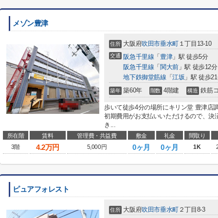
メゾン豊津
大阪府
吹田市
垂水町
１丁目13-10
住所
交通
阪急千里線
「
豊津
」駅 徒歩5分
阪急千里線
「
関大前
」駅 徒歩12分
地下鉄御堂筋線
「
江坂
」駅 徒歩2
築60年
4階建
鉄筋
築年
階数
構造
歩いて徒歩4分の場所にキリン堂 豊津店
初期費用がお支払いいただけるので、決
き...
所在階
賃料
管理費・共益費
敷金
礼金
間取り
4.2
万円
0ヶ月
0ヶ月
3階
5,000円
1K
ピュアフォレスト
大阪府
吹田市
垂水町
２丁目8-3
住所