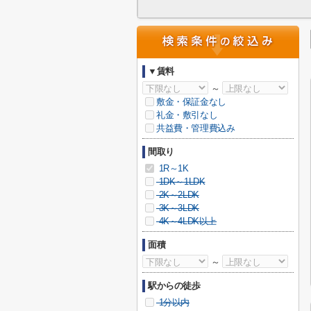
▼賃料
～
敷金・保証金なし
礼金・敷引なし
共益費・管理費込み
間取り
1R～1K
1DK～1LDK
2K～2LDK
3K～3LDK
4K～4LDK以上
面積
～
駅からの徒歩
1分以内