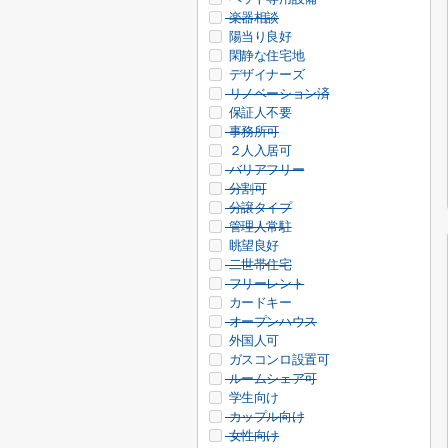
楽器相談
陽当り良好
閑静な住宅地
デザイナーズ
リノベーション済
保証人不要
事務所可
２人入居可
バリアフリー
分割可
分譲タイプ
管理人常駐
眺望良好
二世帯住宅
フリーレント
カードキー
オープンハウス
外国人可
ガスコンロ設置可
ルームシェア可
学生向け
カップル向け
女性向け