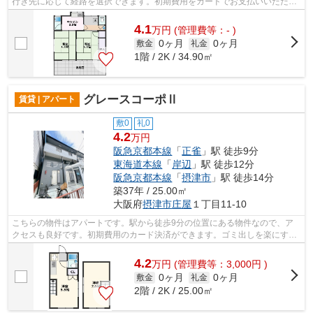
行き先に応じて経路を選択できます。初期費用をカードでお支払いいただけ
るので、カードで決済したい方にもお...
4.1
万
円
(管理費等：- )
0ヶ月
0ヶ月
敷金
礼金
1階 / 2K / 34.90㎡
グレースコーポⅡ
賃貸 | アパート
敷0
礼0
4.2
万円
阪急京都本線
「
正雀
」駅 徒歩9分
東海道本線
「
岸辺
」駅 徒歩12分
阪急京都本線
「
摂津市
」駅 徒歩14分
築37年 / 25.00㎡
大阪府
摂津市
庄屋
１丁目11-10
こちらの物件はアパートです。駅から徒歩9分の位置にある物件なので、ア
クセスも良好です。初期費用のカード決済ができます。ゴミ出しを楽にする
ために、遠くまで行かずに済むゴミ置き...
4.2
万
円
(管理費等：3,000円 )
0ヶ月
0ヶ月
敷金
礼金
2階 / 2K / 25.00㎡