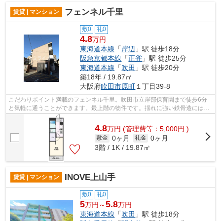
フェンネル千里
賃貸 | マンション
敷0
礼0
4.8
万円
東海道本線
「
岸辺
」駅 徒歩18分
阪急京都本線
「
正雀
」駅 徒歩25分
東海道本線
「
吹田
」駅 徒歩20分
築18年 / 19.87㎡
大阪府
吹田市
原町
１丁目39-8
こだわりポイント満載のフェンネル千里。吹田市立岸部保育園まで徒歩6分
と気軽に通うことができます。最上階の物件です。揺れに強い鉄骨造には安
心感があります。ミライズ吹田店では、...
4.8
万
円
(管理費等：5,000円 )
0ヶ月
0ヶ月
敷金
礼金
3階 / 1K / 19.87㎡
INOVE上山手
賃貸 | マンション
敷0
礼0
5
5.8
万円～
万円
東海道本線
「
吹田
」駅 徒歩18分