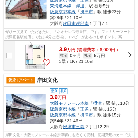
東海道本線
「
岸辺
」駅 徒歩5分
阪急京都本線
「
摂津市
」駅 徒歩23分
築28年 / 21.10㎡
大阪府
吹田市
岸部南
１丁目7-1
ぜひ一度見ていただきたい、「ネオセレス壱番館」です。ファミリーマート
摂津正雀駅前店まで徒歩4分と近場にコンビニがあるのもポイント。高ニー
ズな駅近の物件で、徒歩2分で駅に行く...
3.9
万
円
(管理費等：6,000円 )
0ヶ月
5万円
敷金
礼金
3階 / 1K / 21.10㎡
岸田文化
賃貸 | アパート
敷0
礼0
3.9
万円
大阪モノレール本線
「
摂津
」駅 徒歩10分
阪急京都本線
「
正雀
」駅 徒歩15分
阪急京都本線
「
摂津市
」駅 徒歩15分
築54年 / 31.46㎡
大阪府
摂津市
三島
２丁目12-29
岸田文化：大阪モノレール本線摂津駅にも近くて便利。初期費用のカード決