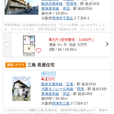
阪急京都本線
「
摂津市
」駅 徒歩15分
東海道本線
「
岸辺
」駅 徒歩25分
築41年 / 19.00㎡
大阪府
摂津市
千里丘
２丁目8-1
摂津市周辺にある物件をお求めの方は「アムール摂津」はいかがでしょう
か。スーパーマルヤス JR千里丘店まで徒歩5分です。クレジットカードで
初期費用をお支払いいただける物件です。...
4
万
円
(管理費等：3,000円 )
0ヶ月
5万円
敷金
礼金
3階 / 1K / 19.00㎡
三島 長屋住宅
賃貸 | テラス
敷0
礼0
4.1
万円
阪急京都本線
「
正雀
」駅 徒歩10分
大阪モノレール本線
「
摂津
」駅 徒歩13分
東海道本線
「
岸辺
」駅 徒歩18分
築59年 / 34.90㎡
大阪府
摂津市
三島
３丁目9-17
こだわりポイント満載の三島 長屋住宅。2駅利用可能な物件なので、用途や