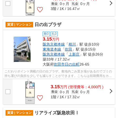
0ヶ月
0ヶ月
敷金
礼金
3階 / 1K / 16.47㎡
日の出プラザ
賃貸 | マンション
敷0
礼0
3.15
万円
阪急京都本線
「
相川
」駅 徒歩10分
東海道本線
「
吹田
」駅 徒歩15分
阪急京都本線
「
上新庄
」駅 徒歩26分
築33年 / 17.32㎡
大阪府
吹田市
日の出町
26-65
こだわりポイント満載の日の出プラザ。敷地内ごみ置き場があるのでゴミの
持ち運びの負担を少しでも減らすことができます。こちらは初期費用をカー
ドでお支払いいただける物件なので、...
3.15
万
円
(管理費等：4,000円 )
0ヶ月
0ヶ月
敷金
礼金
1階 / 1K / 17.32㎡
リアライズ阪急吹田Ⅰ
賃貸 | マンション