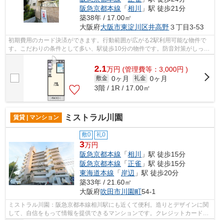
阪急京都本線
「
相川
」駅 徒歩21分
築38年 / 17.00㎡
大阪府
大阪市東淀川区
井高野
３丁目3-53
初期費用のカード決済ができます。行動範囲が広がる2駅利用可能な物件で
す。こだわりの条件として多い、駅徒歩10分の物件です。防音対策がしっか
りとした、軽量気泡コンクリートを使っ...
2.1
万
円
(管理費等：3,000円 )
0ヶ月
0ヶ月
敷金
礼金
3階 / 1R / 17.00㎡
ミストラル川園
賃貸 | マンション
敷0
礼0
3
万円
阪急京都本線
「
相川
」駅 徒歩15分
阪急京都本線
「
正雀
」駅 徒歩15分
東海道本線
「
岸辺
」駅 徒歩20分
築33年 / 21.60㎡
大阪府
吹田市
川園町
54-1
ミストラル川園：阪急京都本線相川駅にも近くて便利。造りとデザインに関
して、自信をもって情報を提供できるマンションです。クレジットカードで