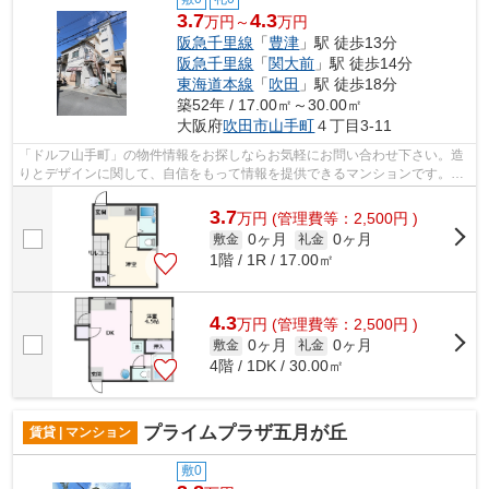
3.7
4.3
万円～
万円
阪急千里線
「
豊津
」駅 徒歩13分
阪急千里線
「
関大前
」駅 徒歩14分
東海道本線
「
吹田
」駅 徒歩18分
築52年 / 17.00㎡～30.00㎡
大阪府
吹田市
山手町
４丁目3-11
「ドルフ山手町」の物件情報をお探しならお気軽にお問い合わせ下さい。造
りとデザインに関して、自信をもって情報を提供できるマンションです。初
期費用のカード決済ができます。構造...
3.7
万
円
(管理費等：2,500円 )
0ヶ月
0ヶ月
敷金
礼金
1階 / 1R / 17.00㎡
4.3
万
円
(管理費等：2,500円 )
0ヶ月
0ヶ月
敷金
礼金
4階 / 1DK / 30.00㎡
プライムプラザ五月が丘
賃貸 | マンション
敷0