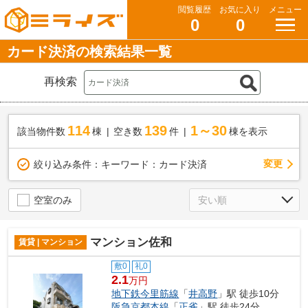
閲覧履歴
お気に入り
メニュー
0
0
カード決済の検索結果一覧
再検索
114
139
1～30
該当物件数
棟
空き数
件
棟を表示
変更
絞り込み条件：
キーワード：カード決済
空室のみ
マンション佐和
賃貸 | マンション
敷0
礼0
2.1
万円
地下鉄今里筋線
「
井高野
」駅 徒歩10分
阪急京都本線
「
正雀
」駅 徒歩24分