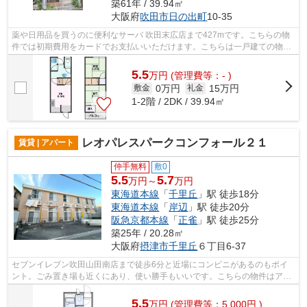
築61年 / 39.94㎡
大阪府
吹田市
日の出町
10-35
薬や日用品を買うのに便利なサーバ 吹田末広店まで427mです。こちらの物
件では初期費用をカードでお支払いいただけます。こちらは一戸建ての物件
です。2駅利用可能な物件で目的地に応...
5.5
万
円
(管理費等：- )
0万円
15万円
敷金
礼金
1-2階 / 2DK / 39.94㎡
レオパレスパークコンフォール２１
賃貸 | アパート
仲手無料
敷0
5.5
5.7
万円～
万円
東海道本線
「
千里丘
」駅 徒歩18分
東海道本線
「
岸辺
」駅 徒歩20分
阪急京都本線
「
正雀
」駅 徒歩25分
築25年 / 20.28㎡
大阪府
摂津市
千里丘
６丁目6-37
セブンイレブン吹田山田南店まで徒歩6分と近場にコンビニがあるのもポイ
ント。ごみ置き場も近くにあり、使い勝手もいいです。こちらの物件はアパ
ートです。構造上、広々とした住空間が...
5.5
万
円
(管理費等：5,000円 )