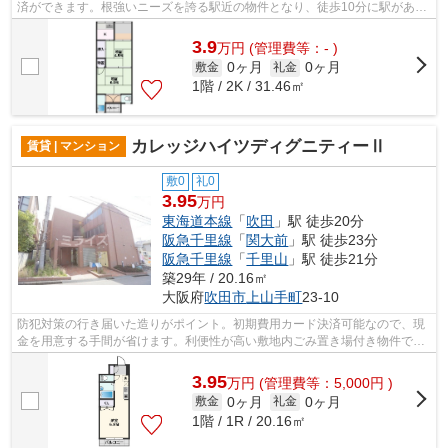
済ができます。根強いニーズを誇る駅近の物件となり、徒歩10分に駅があり
ます。こちらの物件はアパートです。...
3.9
万
円
(管理費等：- )
0ヶ月
0ヶ月
敷金
礼金
1階 / 2K / 31.46㎡
カレッジハイツディグニティーⅡ
賃貸 | マンション
敷0
礼0
3.95
万円
東海道本線
「
吹田
」駅 徒歩20分
阪急千里線
「
関大前
」駅 徒歩23分
阪急千里線
「
千里山
」駅 徒歩21分
築29年 / 20.16㎡
大阪府
吹田市
上山手町
23-10
防犯対策の行き届いた造りがポイント。初期費用カード決済可能なので、現
金を用意する手間が省けます。利便性が高い敷地内ごみ置き場付き物件で
す。日々のごみ出しが楽できます。付近...
3.95
万
円
(管理費等：5,000円 )
0ヶ月
0ヶ月
敷金
礼金
1階 / 1R / 20.16㎡