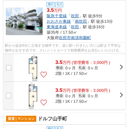
敷0
礼0
3.5
万円
阪急千里線
「
吹田
」駅 徒歩9分
おおさか東線
「
南吹田
」駅 徒歩13分
東海道本線
「
吹田
」駅 徒歩16分
築35年 / 17.50㎡
大阪府
吹田市
南清和園町
駅から徒歩9分に立地する物件です。楽に駅へ行きたい方には駅まで平坦な
物件がおすすめです。クレジットカードで初期費用をお支払いいただける物
件です。災害に対する備えを考えるなら...
3.5
万
円
(管理費等：3,000円 )
0ヶ月
0ヶ月
敷金
礼金
2階 / 1K / 17.50㎡
3.5
万
円
(管理費等：3,000円 )
0ヶ月
0ヶ月
敷金
礼金
2階 / 1K / 17.50㎡
ドルフ山手町
賃貸 | マンション
敷0
礼0