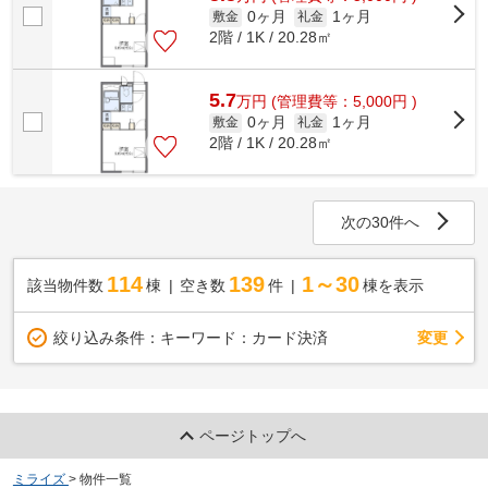
0ヶ月
1ヶ月
敷金
礼金
2階 / 1K / 20.28㎡
5.7
万
円
(管理費等：5,000円 )
0ヶ月
1ヶ月
敷金
礼金
2階 / 1K / 20.28㎡
次の30件へ
114
139
1～30
該当物件数
棟
空き数
件
棟を表示
変更
絞り込み条件：
キーワード：カード決済
ページトップへ
ミライズ
>
物件一覧