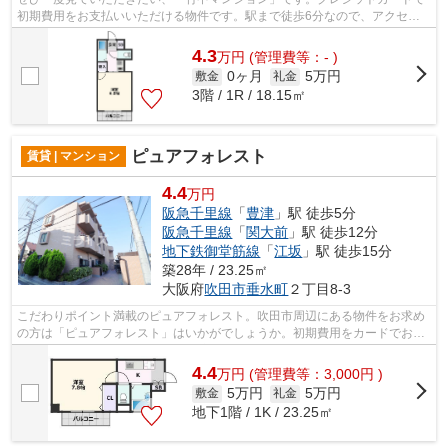
初期費用をお支払いいただける物件です。駅まで徒歩6分なので、アクセス
の良い物件です。高い信頼性が魅力の鉄...
4.3
万
円
(管理費等：- )
0ヶ月
5万円
敷金
礼金
3階 / 1R / 18.15㎡
ピュアフォレスト
賃貸 | マンション
4.4
万円
阪急千里線
「
豊津
」駅 徒歩5分
阪急千里線
「
関大前
」駅 徒歩12分
地下鉄御堂筋線
「
江坂
」駅 徒歩15分
築28年 / 23.25㎡
大阪府
吹田市
垂水町
２丁目8-3
こだわりポイント満載のピュアフォレスト。吹田市周辺にある物件をお求め
の方は「ピュアフォレスト」はいかがでしょうか。初期費用をカードでお支
払いいただけるので、カードで決済し...
4.4
万
円
(管理費等：3,000円 )
5万円
5万円
敷金
礼金
地下1階 / 1K / 23.25㎡