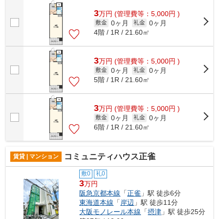
初期費用がお支払いいただけるので、...
3
万
円
(管理費等：5,000円 )
0ヶ月
0ヶ月
敷金
礼金
4階 / 1R / 21.60㎡
3
万
円
(管理費等：5,000円 )
0ヶ月
0ヶ月
敷金
礼金
5階 / 1R / 21.60㎡
3
万
円
(管理費等：5,000円 )
0ヶ月
0ヶ月
敷金
礼金
6階 / 1R / 21.60㎡
コミュニティハウス正雀
賃貸 | マンション
敷0
礼0
3
万円
阪急京都本線
「
正雀
」駅 徒歩6分
東海道本線
「
岸辺
」駅 徒歩11分
大阪モノレール本線
「
摂津
」駅 徒歩25分