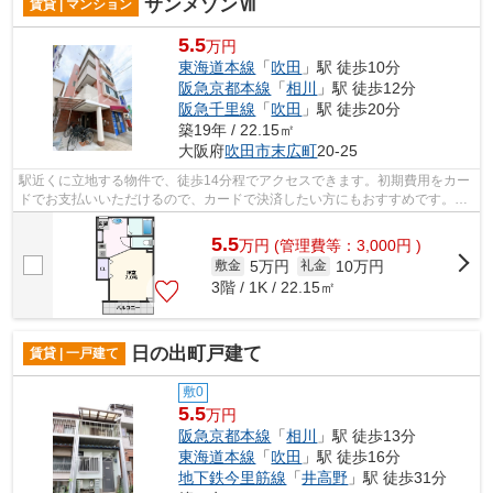
サンメゾンⅦ
賃貸 | マンション
5.5
万円
東海道本線
「
吹田
」駅 徒歩10分
阪急京都本線
「
相川
」駅 徒歩12分
阪急千里線
「
吹田
」駅 徒歩20分
築19年 / 22.15㎡
大阪府
吹田市
末広町
20-25
駅近くに立地する物件で、徒歩14分程でアクセスできます。初期費用をカー
ドでお支払いいただけるので、カードで決済したい方にもおすすめです。2
駅利用可能でとても利便性の高い物件で...
5.5
万
円
(管理費等：3,000円 )
5万円
10万円
敷金
礼金
3階 / 1K / 22.15㎡
日の出町戸建て
賃貸 | 一戸建て
敷0
5.5
万円
阪急京都本線
「
相川
」駅 徒歩13分
東海道本線
「
吹田
」駅 徒歩16分
地下鉄今里筋線
「
井高野
」駅 徒歩31分