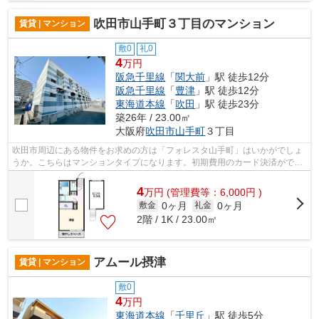
吹田市山手町３丁目のマンション
賃貸 | マンション
敷0
礼0
4
万円
阪急千里線
「
関大前
」駅 徒歩12分
阪急千里線
「
豊津
」駅 徒歩12分
東海道本線
「
吹田
」駅 徒歩23分
築26年 / 23.00㎡
大阪府
吹田市
山手町
３丁目
吹田市周辺にある物件をお求めの方は「フォレスタ山手町」はいかがでしょ
うか。こちらはマンションタイプになります。初期費用のカード決済ができ
ます。広々と空間を使える鉄骨造はい...
4
万
円
(管理費等：6,000円 )
0ヶ月
0ヶ月
敷金
礼金
2階 / 1K / 23.00㎡
アムール摂津
賃貸 | マンション
敷0
4
万円
東海道本線
「
千里丘
」駅 徒歩5分