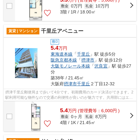
万
円
(管理費等：3,000円 )
0万円
10万円
敷金
礼金
3階 / 1R / 18.00㎡
千里丘アベニュー
賃貸 | マンション
敷0
5.4
万円
東海道本線
「
千里丘
」駅 徒歩5分
阪急京都本線
「
摂津市
」駅 徒歩12分
大阪モノレール本線
「
沢良宜
」駅 徒歩27
分
築38年 / 21.45㎡
大阪府
摂津市
千里丘
２丁目12-32
摂津千里丘郵便局まで歩いて4分です。初期費用のカード決済ができます。2
駅利用可能な物件なので交通の利便性が良いのが魅力です。共用部にはエレ
ベータ・敷地内ごみ置き場などが備わ...
5.4
万
円
(管理費等：6,000円 )
0ヶ月
8万円
敷金
礼金
4階 / 1K / 21.45㎡