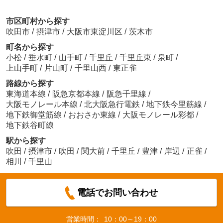
市区町村から探す
吹田市
/
摂津市
/
大阪市東淀川区
/
茨木市
町名から探す
小松
/
垂水町
/
山手町
/
千里丘
/
千里丘東
/
泉町
/
上山手町
/
片山町
/
千里山西
/
東正雀
路線から探す
東海道本線
/
阪急京都本線
/
阪急千里線
/
大阪モノレール本線
/
北大阪急行電鉄
/
地下鉄今里筋線
/
地下鉄御堂筋線
/
おおさか東線
/
大阪モノレール彩都
/
地下鉄谷町線
駅から探す
吹田
/
摂津市
/
吹田
/
関大前
/
千里丘
/
豊津
/
岸辺
/
正雀
/
相川
/
千里山
電話でお問い合わせ
営業時間：
10：00～19：00