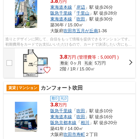
3.8
万円
東海道本線
「
岸辺
」駅 徒歩26分
阪急千里線
「
千里山
」駅 徒歩28分
東海道本線
「
吹田
」駅 徒歩30分
築36年 / 15.00㎡
大阪府
吹田市
五月が丘南
1-36
造りとデザインに関して、自信をもって情報を提供できるマンションです。
初期費用をカードでお支払いいただけるので、カードで決済したい方にもお
すすめです。敷地内ごみ置き場がある...
3.8
万
円
(管理費等：5,000円 )
0ヶ月
5万円
敷金
礼金
2階 / 1R / 15.00㎡
カンフォート吹田
賃貸 | マンション
敷0
礼0
3.8
万円
阪急千里線
「
吹田
」駅 徒歩10分
東海道本線
「
吹田
」駅 徒歩16分
阪急京都本線
「
相川
」駅 徒歩20分
築41年 / 14.00㎡
大阪府
吹田市
寿町
２丁目