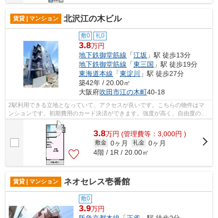
北沢江の木ビル
賃貸 | マンション
敷0
礼0
3.8
万円
地下鉄御堂筋線
「
江坂
」駅 徒歩13分
地下鉄御堂筋線
「
東三国
」駅 徒歩19分
東海道本線
「
東淀川
」駅 徒歩27分
築42年 / 20.00㎡
大阪府
吹田市
江の木町
40-18
2駅利用できる立地となっていて、アクセスが良いです。こちらの物件はマ
ンションです。初期費用のカード決済ができます。強度が高く、自由度の高
い設計の鉄骨造マンション。ミライズ吹...
3.8
万
円
(管理費等：3,000円 )
0ヶ月
0ヶ月
敷金
礼金
4階 / 1R / 20.00㎡
ネオセレス壱番館
賃貸 | マンション
敷0
3.9
万円
阪急京都本線
「
正雀
」駅 徒歩2分