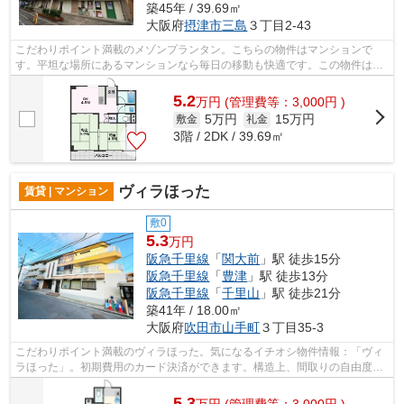
築45年 / 39.69㎡
大阪府
摂津市
三島
３丁目2-43
こだわりポイント満載のメゾンプランタン。こちらの物件はマンションで
す。平坦な場所にあるマンションなら毎日の移動も快適です。この物件は強
度の高いRC構造です。ミライズ吹田店に...
5.2
万
円
(管理費等：3,000円 )
5万円
15万円
敷金
礼金
3階 / 2DK / 39.69㎡
ヴィラほった
賃貸 | マンション
敷0
5.3
万円
阪急千里線
「
関大前
」駅 徒歩15分
阪急千里線
「
豊津
」駅 徒歩13分
阪急千里線
「
千里山
」駅 徒歩21分
築41年 / 18.00㎡
大阪府
吹田市
山手町
３丁目35-3
こだわりポイント満載のヴィラほった。気になるイチオシ物件情報：「ヴィ
ラほった」。初期費用のカード決済ができます。構造上、間取りの自由度が
高いのが鉄骨造の魅力。阪急千里線関...
5.3