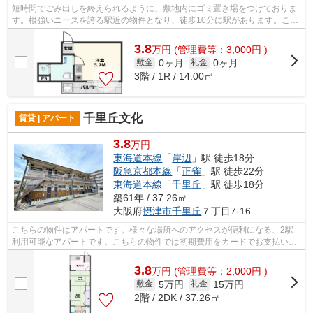
短時間でごみ出しを終えられるように、敷地内にゴミ置き場をつけておりま
す。根強いニーズを誇る駅近の物件となり、徒歩10分に駅があります。こち
らの物件はマンションです。遮音性が...
3.8
万
円
(管理費等：3,000円 )
0ヶ月
0ヶ月
敷金
礼金
3階 / 1R / 14.00㎡
千里丘文化
賃貸 | アパート
3.8
万円
東海道本線
「
岸辺
」駅 徒歩18分
阪急京都本線
「
正雀
」駅 徒歩22分
東海道本線
「
千里丘
」駅 徒歩18分
築61年 / 37.26㎡
大阪府
摂津市
千里丘
７丁目7-16
こちらの物件はアパートです。様々な場所へのアクセスが便利になる、2駅
利用可能なアパートです。こちらの物件では初期費用をカードでお支払いい
ただけます。最上階のアパートです。ご...
3.8
万
円
(管理費等：2,000円 )
5万円
15万円
敷金
礼金
2階 / 2DK / 37.26㎡