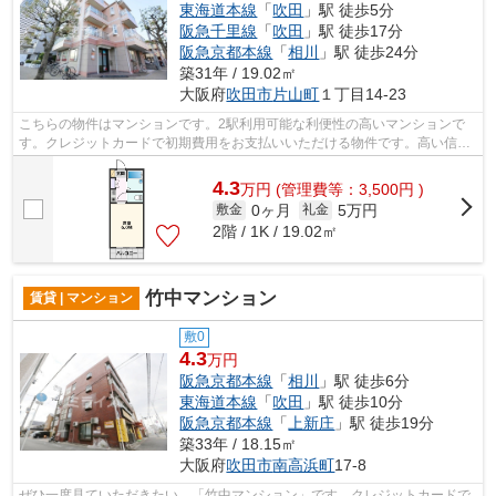
東海道本線
「
吹田
」駅 徒歩5分
阪急千里線
「
吹田
」駅 徒歩17分
阪急京都本線
「
相川
」駅 徒歩24分
築31年 / 19.02㎡
大阪府
吹田市
片山町
１丁目14-23
こちらの物件はマンションです。2駅利用可能な利便性の高いマンションで
す。クレジットカードで初期費用をお支払いいただける物件です。高い信頼
性が魅力の鉄骨造建築。長年、東海道本...
4.3
万
円
(管理費等：3,500円 )
0ヶ月
5万円
敷金
礼金
2階 / 1K / 19.02㎡
竹中マンション
賃貸 | マンション
敷0
4.3
万円
阪急京都本線
「
相川
」駅 徒歩6分
東海道本線
「
吹田
」駅 徒歩10分
阪急京都本線
「
上新庄
」駅 徒歩19分
築33年 / 18.15㎡
大阪府
吹田市
南高浜町
17-8
ぜひ一度見ていただきたい、「竹中マンション」です。クレジットカードで