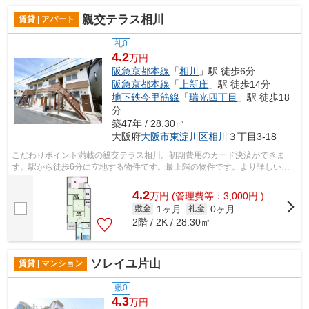
親交テラス相川
賃貸 | アパート
礼0
4.2
万円
阪急京都本線
「
相川
」駅 徒歩6分
阪急京都本線
「
上新庄
」駅 徒歩14分
地下鉄今里筋線
「
瑞光四丁目
」駅 徒歩18
分
築47年 / 28.30㎡
大阪府
大阪市東淀川区
相川
３丁目3-18
こだわりポイント満載の親交テラス相川。初期費用のカード決済ができま
す。駅から徒歩6分に立地する物件です。最上階の物件です。より詳しい情
報や内見のご予約はミライズ吹田店までご...
4.2
万
円
(管理費等：3,000円 )
1ヶ月
0ヶ月
敷金
礼金
2階 / 2K / 28.30㎡
ソレイユ片山
賃貸 | マンション
敷0
4.3
万円