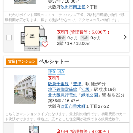
築37年 / 18.00㎡
大阪府
吹田市
南正雀
２丁目
こだわりポイント満載のコミュニティハウス正雀。2駅利用可能な物件で移
動範囲が広がります。駅まで徒歩6分なので、アクセスの良い物件です。遮
音性も高いRC構造の物件。より多くの不...
3
万
円
(管理費等：5,000円 )
0ヶ月
0ヶ月
敷金
礼金
2階 / 1R / 18.00㎡
ベルシャトー
賃貸 | マンション
敷0
礼0
3
万円
阪急千里線
「
豊津
」駅 徒歩9分
地下鉄御堂筋線
「
江坂
」駅 徒歩16分
北大阪急行電鉄
「
緑地公園
」駅 徒歩22分
築36年 / 16.47㎡
大阪府
吹田市
垂水町
１丁目27-22
こちらはマンションタイプになります。最上階の物件です。初期費用のカー
ド決済ができます。構造上、広々とした住空間が確保できる鉄骨造物件。ご
自身の目で吹田市の物件をご覧になり...
3
万
円
(管理費等：4,000円 )