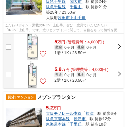
阪急千里線
「
関大前
」駅 徒歩24分
阪急千里線
「
千里山
」駅 徒歩21分
築25年 / 23.50㎡
大阪府
吹田市
上山手町
こだわりポイント満載のINOVE上山手。ぜひ一度見ていただきたい、
「INOVE上山手」です。造りとデザインに関して、自信をもって情報を提供
できるマンションです。自分好みの外観で選び...
5
万
円
(管理費等：4,000円 )
0ヶ月
0ヶ月
敷金
礼金
1階 / 1K / 23.50㎡
5.8
万
円
(管理費等：4,000円 )
0ヶ月
0ヶ月
敷金
礼金
2階 / 1K / 23.50㎡
メゾンプランタン
賃貸 | マンション
5.2
万円
大阪モノレール本線
「
摂津
」駅 徒歩6分
阪急京都本線
「
摂津市
」駅 徒歩12分
東海道本線
「
千里丘
」駅 徒歩18分