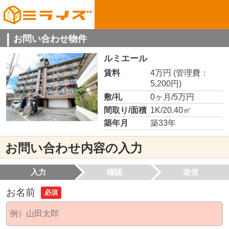
お問い合わせ物件
ルミエール
賃料
4万円
(管理費：
5,200円)
敷/礼
0ヶ月/5万円
間取り/面積
1K/20.40㎡
築年月
築33年
お問い合わせ内容の入力
入力
確認
送信
お名前
必須