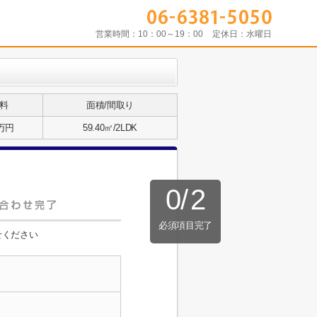
営業時間：
10：00～19：00
定休日：
水曜日
料
面積/間取り
2万円
59.40㎡/2LDK
0
/
2
必須項目完了
せください