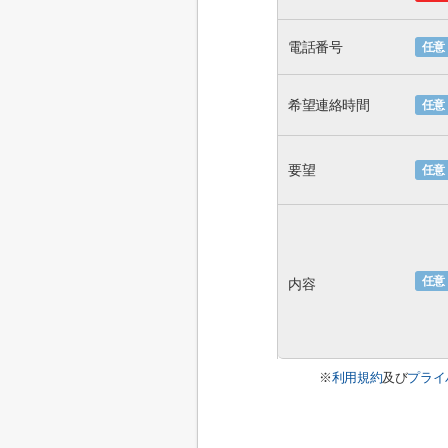
電話番号
任意
希望連絡時間
任意
要望
任意
任意
内容
※
利用規約
及び
プライ