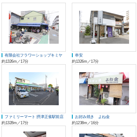
有限会社フラワーショップキミヤ
串安
約1326m／17分
約1326m／17分
ファミリーマート 摂津正雀駅前店
お好み焼き よね金
約1328m／17分
約1238m／16分