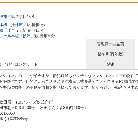
津市
三島
３丁目15-8
本線
「
摂津市
」駅 徒歩9分
線
「
千里丘
」駅 徒歩17分
レール本線
「
摂津
」駅 徒歩10分
管理費・共益費
築年月(築年数)
ン / 鉄筋コンクリート
階建
ンション」のここがイチオシ。防犯対策もバッチリなマンションタイプの物件で
ある物件です。目的によってさまざまな構造形式を選ぶことができるRC構造で
を中心に数多くの不動産情報を取り扱っております。駅から近い不動産をお求
吹田店 (コアレイズ株式会社)
田市朝日町3番108号 （吹田さんくす3番館 108号）
381-5050
(2) 第60585号