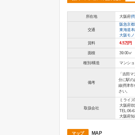
所在地
大阪府
摂
阪急京都
交通
東海道本
大阪モノ
賃料
4.5万円
面積
39.00㎡
種別/構造
マンショ
「吉田マ
分に駅の
備考
線摂津市
さい。
ミライズ
大阪府吹
取扱会社
TEL:06-6
大阪府知事 
MAP
マップ