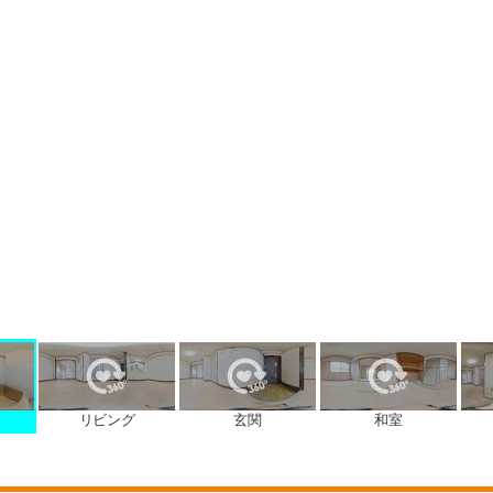
リビング
玄関
和室