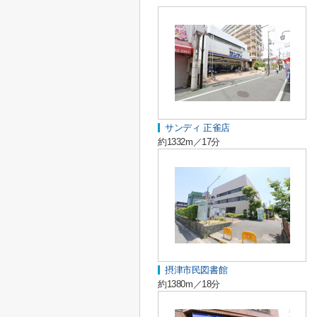
サンディ 正雀店
約1332m／17分
摂津市民図書館
約1380m／18分