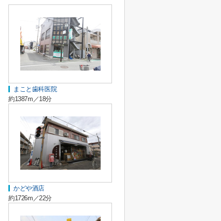
まこと歯科医院
約1387m／18分
かどや酒店
約1726m／22分