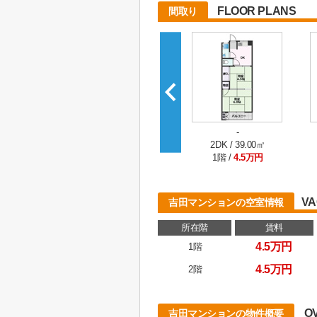
FLOOR PLANS
間取り
-
2DK / 39.00㎡
1階 /
4.5万円
VA
吉田マンションの空室情報
所在階
賃料
4.5万円
1階
4.5万円
2階
O
吉田マンションの物件概要