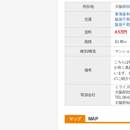
所在地
大阪府
吹
東海道本
交通
阪急千里
阪急千里
賃料
8.5万円
面積
61.80㎡
種別/構造
マンショ
こちらは
が良く真
備考
います。
のご紹介
ミライズ
大阪府吹
取扱会社
TEL:06-6
大阪府知事 
MAP
マップ