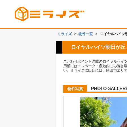
ミライズ
>
物件一覧
>
ロイヤルハイツ
ロイヤルハイツ朝日が丘
こだわりポイント満載のロイヤルハイ
用部にはエレベータ・敷地内ごみ置き場
い。ミライズ吹田店には、吹田市エリ
PHOTO GALLER
物件写真