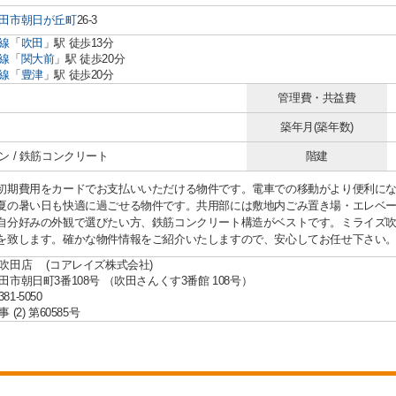
田市
朝日が丘町
26-3
線
「
吹田
」駅 徒歩13分
線
「
関大前
」駅 徒歩20分
線
「
豊津
」駅 徒歩20分
管理費・共益費
築年月(築年数)
ン / 鉄筋コンクリート
階建
初期費用をカードでお支払いいただける物件です。電車での移動がより便利にな
夏の暑い日も快適に過ごせる物件です。共用部には敷地内ごみ置き場・エレベ
自分好みの外観で選びたい方、鉄筋コンクリート構造がベストです。ミライズ
を致します。確かな物件情報をご紹介いたしますので、安心してお任せ下さい
吹田店 (コアレイズ株式会社)
田市朝日町3番108号 （吹田さんくす3番館 108号）
381-5050
(2) 第60585号