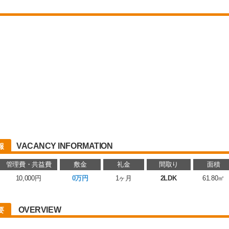
VACANCY INFORMATION
報
管理費・共益費
敷金
礼金
間取り
面積
10,000円
0万円
1ヶ月
2LDK
61.80㎡
OVERVIEW
要