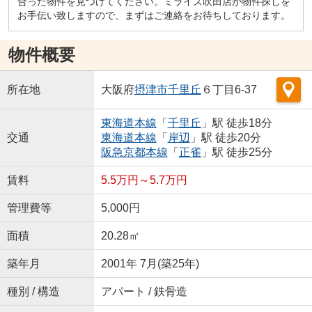
合った物件を見つけてください。ミライズ吹田店が物件探しを
お手伝い致しますので、まずはご連絡をお待ちしております。
物件概要
所在地
大阪府
摂津市
千里丘
６丁目6-37
東海道本線
「
千里丘
」駅 徒歩18分
交通
東海道本線
「
岸辺
」駅 徒歩20分
阪急京都本線
「
正雀
」駅 徒歩25分
賃料
5.5万円～5.7万円
管理費等
5,000円
面積
20.28㎡
築年月
2001年 7月(築25年)
種別 / 構造
アパート / 鉄骨造