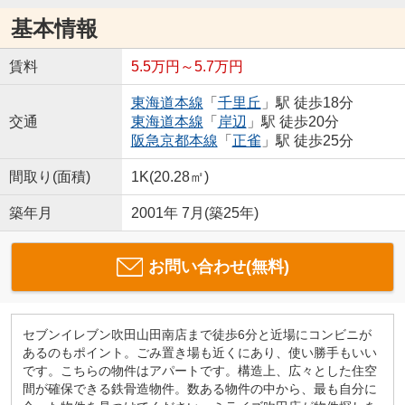
基本情報
賃料
5.5万円～5.7万円
東海道本線
「
千里丘
」駅 徒歩18分
交通
東海道本線
「
岸辺
」駅 徒歩20分
阪急京都本線
「
正雀
」駅 徒歩25分
間取り(面積)
1K(20.28㎡)
築年月
2001年 7月(築25年)
お問い合わせ(無料)
セブンイレブン吹田山田南店まで徒歩6分と近場にコンビニが
あるのもポイント。ごみ置き場も近くにあり、使い勝手もいい
です。こちらの物件はアパートです。構造上、広々とした住空
間が確保できる鉄骨造物件。数ある物件の中から、最も自分に