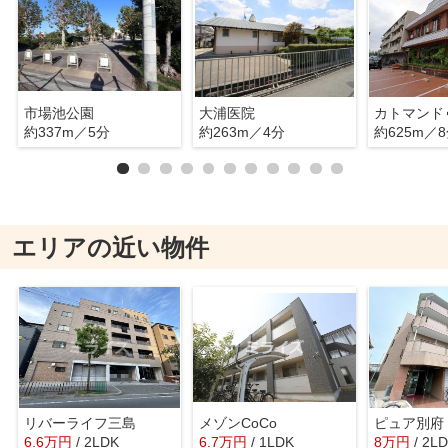
市場池公園
大浦医院
約337m／5分
約263m／4分
約625m／
エリアの近い物件
リバーライフ三島
メゾンCoCo
ピュア別府
6.6
万
円
/ 2LDK
6.7
万
円
/ 1LDK
8
万
円
/ 2L