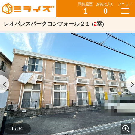
閲覧履歴
お気に入り
メニュー
1
0
レオパレスパークコンフォール２１ (
2
室)
1 / 34