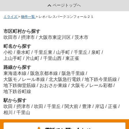
ページトップへ
ミライズ
>
物件一覧
>
レオパレスパークコンフォール２１
市区町村から探す
吹田市
/
摂津市
/
大阪市東淀川区
/
茨木市
町名から探す
小松
/
垂水町
/
千里丘東
/
山手町
/
千里丘
/
泉町
/
上山手町
/
片山町
/
千里山西
/
東正雀
路線から探す
東海道本線
/
阪急京都本線
/
阪急千里線
/
大阪モノレール本線
/
北大阪急行電鉄
/
地下鉄今里筋線
/
地下鉄御堂筋線
/
おおさか東線
/
大阪モノレール彩都
/
地下鉄谷町線
駅から探す
吹田
/
摂津市
/
吹田
/
千里丘
/
関大前
/
豊津
/
岸辺
/
正雀
/
相川
/
千里山