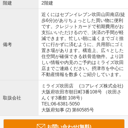
階建
2階建
近くにはセブンイレブン吹田山田南店(徒
歩6分)がありちょっとした買い物に便利
です。クレジットカードで初期費用がお
支払いいただけるので、決済の手間が軽
減できます。忙しい朝に遠くまでゴミ捨
備考
てに行かずに済むように、共用部にゴミ
置き場があります。構造上、広々とした
住空間が確保できる鉄骨造物件。より詳
しい情報や内見のご予約はミライズ吹田
店までご連絡ください。摂津市を中心に
不動産情報を数多くご紹介しています。
ミライズ吹田店 (コアレイズ株式会社)
大阪府吹田市朝日町3番108号 （吹田さ
取扱会社
んくす3番館 108号）
TEL:06-6381-5050
大阪府知事 (2) 第60585号
お問い合わせ(無料)