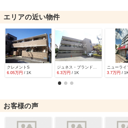
エリアの近い物件
クレメントS
ジュネス・ブランドール
ニューライ
6.05
万
円
/ 1K
6.3
万
円
/ 1K
3.7
万
円
/ 1
お客様の声