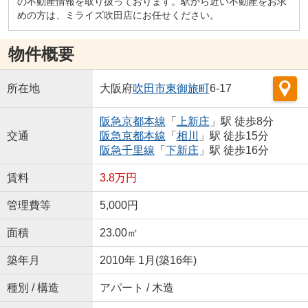
の不動産情報を取り扱っております。駅から近い不動産をお求
めの方は、ミライズ吹田店にお任せください。
物件概要
所在地
大阪府
吹田市
東御旅町
6-17
阪急京都本線
「
上新庄
」駅 徒歩8分
交通
阪急京都本線
「
相川
」駅 徒歩15分
阪急千里線
「
下新庄
」駅 徒歩16分
賃料
3.8万円
管理費等
5,000円
面積
23.00㎡
築年月
2010年 1月(築16年)
種別 / 構造
アパート / 木造