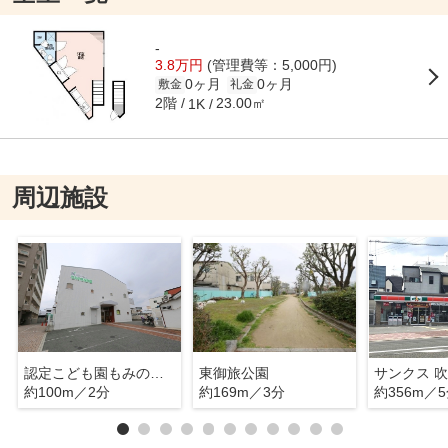
-
3.8万円
(管理費等：5,000円)
0ヶ月
0ヶ月
敷金
礼金
2階
23.00㎡
1K
周辺施設
認定こども園もみの木保育園
東御旅公園
サンクス 
約100m／2分
約169m／3分
約356m／