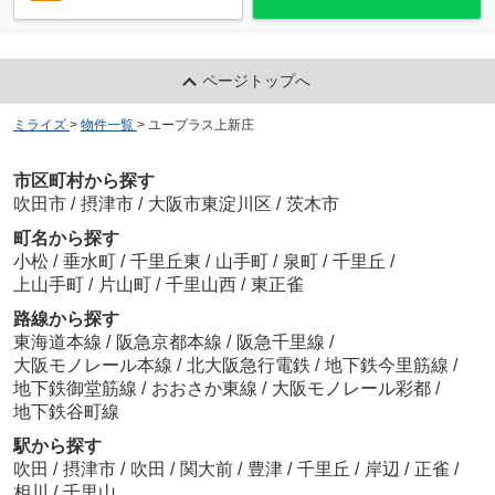
ページトップへ
ミライズ
>
物件一覧
>
ユープラス上新庄
市区町村から探す
吹田市
/
摂津市
/
大阪市東淀川区
/
茨木市
町名から探す
小松
/
垂水町
/
千里丘東
/
山手町
/
泉町
/
千里丘
/
上山手町
/
片山町
/
千里山西
/
東正雀
路線から探す
東海道本線
/
阪急京都本線
/
阪急千里線
/
大阪モノレール本線
/
北大阪急行電鉄
/
地下鉄今里筋線
/
地下鉄御堂筋線
/
おおさか東線
/
大阪モノレール彩都
/
地下鉄谷町線
駅から探す
吹田
/
摂津市
/
吹田
/
関大前
/
豊津
/
千里丘
/
岸辺
/
正雀
/
相川
/
千里山