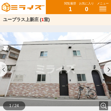
閲覧履歴
お気に入り
メニュー
1
0
ユープラス上新庄 (
1
室)
1 / 24