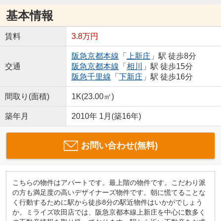
基本情報
賃料
3.8万円
阪急京都本線
「
上新庄
」駅 徒歩8分
交通
阪急京都本線
「
相川
」駅 徒歩15分
阪急千里線
「
下新庄
」駅 徒歩16分
間取り(面積)
1K(23.00㎡)
築年月
2010年 1月(築16年)
お問い合わせ(無料)
こちらの物件はアパートです。最上階の物件です。こだわり派
の方も満足度の高いデザイナーズ物件です。朝に慌てることな
く行動するために駅から徒歩8分の駅近物件はいかがでしょう
か。ミライズ吹田店では、阪急京都本線上新庄を中心に数多く