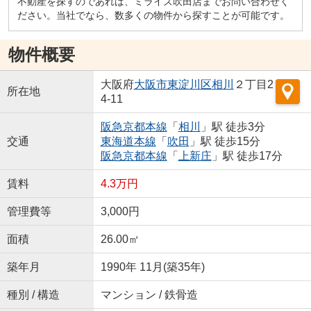
不動産を探すのであれば、ミライズ吹田店までお問い合わせく
ださい。当社でなら、数多くの物件から探すことが可能です。
物件概要
大阪府
大阪市東淀川区
相川
２丁目2
所在地
4-11
阪急京都本線
「
相川
」駅 徒歩3分
交通
東海道本線
「
吹田
」駅 徒歩15分
阪急京都本線
「
上新庄
」駅 徒歩17分
賃料
4.3万円
管理費等
3,000円
面積
26.00㎡
築年月
1990年 11月(築35年)
種別 / 構造
マンション / 鉄骨造