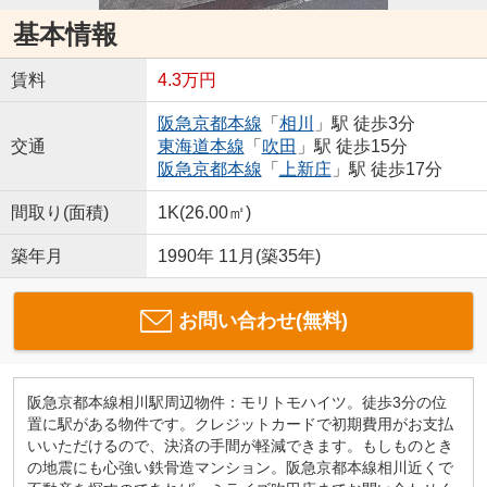
基本情報
賃料
4.3万円
阪急京都本線
「
相川
」駅 徒歩3分
交通
東海道本線
「
吹田
」駅 徒歩15分
阪急京都本線
「
上新庄
」駅 徒歩17分
間取り(面積)
1K(26.00㎡)
築年月
1990年 11月(築35年)
お問い合わせ(無料)
阪急京都本線相川駅周辺物件：モリトモハイツ。徒歩3分の位
置に駅がある物件です。クレジットカードで初期費用がお支払
いいただけるので、決済の手間が軽減できます。もしものとき
の地震にも心強い鉄骨造マンション。阪急京都本線相川近くで