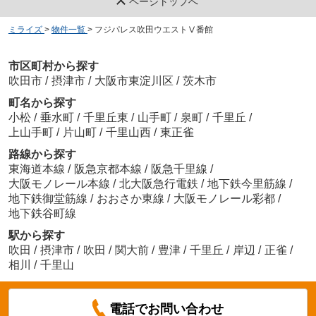
ページトップへ
ミライズ
>
物件一覧
>
フジパレス吹田ウエストⅤ番館
市区町村から探す
吹田市
/
摂津市
/
大阪市東淀川区
/
茨木市
町名から探す
小松
/
垂水町
/
千里丘東
/
山手町
/
泉町
/
千里丘
/
上山手町
/
片山町
/
千里山西
/
東正雀
路線から探す
東海道本線
/
阪急京都本線
/
阪急千里線
/
大阪モノレール本線
/
北大阪急行電鉄
/
地下鉄今里筋線
/
地下鉄御堂筋線
/
おおさか東線
/
大阪モノレール彩都
/
地下鉄谷町線
駅から探す
吹田
/
摂津市
/
吹田
/
関大前
/
豊津
/
千里丘
/
岸辺
/
正雀
/
相川
/
千里山
電話でお問い合わせ