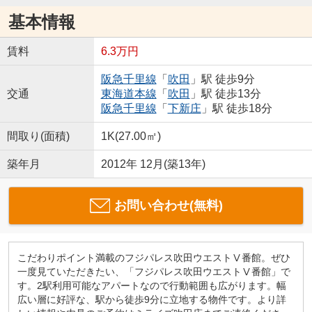
基本情報
賃料
6.3万円
阪急千里線
「
吹田
」駅 徒歩9分
交通
東海道本線
「
吹田
」駅 徒歩13分
阪急千里線
「
下新庄
」駅 徒歩18分
間取り(面積)
1K(27.00㎡)
築年月
2012年 12月(築13年)
お問い合わせ(無料)
こだわりポイント満載のフジパレス吹田ウエストⅤ番館。ぜひ
一度見ていただきたい、「フジパレス吹田ウエストⅤ番館」で
す。2駅利用可能なアパートなので行動範囲も広がります。幅
広い層に好評な、駅から徒歩9分に立地する物件です。より詳