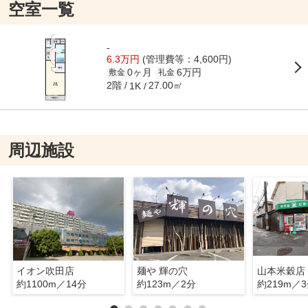
空室一覧
-
6.3万円
(管理費等：4,600円)
0ヶ月
6万円
敷金
礼金
2階
27.00㎡
1K
周辺施設
イオン吹田店
麺や 輝の穴
山本米穀店
約1100m／14分
約123m／2分
約219m／