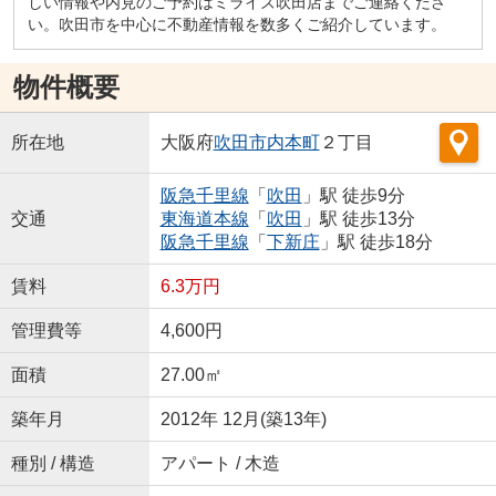
しい情報や内見のご予約はミライズ吹田店までご連絡くださ
い。吹田市を中心に不動産情報を数多くご紹介しています。
物件概要
所在地
大阪府
吹田市
内本町
２丁目
阪急千里線
「
吹田
」駅 徒歩9分
交通
東海道本線
「
吹田
」駅 徒歩13分
阪急千里線
「
下新庄
」駅 徒歩18分
賃料
6.3万円
管理費等
4,600円
面積
27.00㎡
築年月
2012年 12月(築13年)
種別 / 構造
アパート / 木造