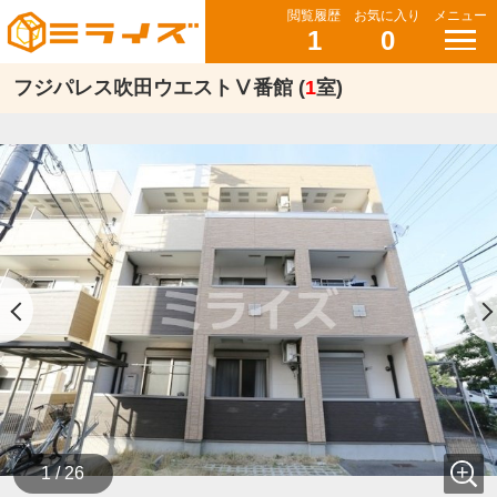
閲覧履歴
お気に入り
メニュー
1
0
フジパレス吹田ウエストⅤ番館 (
1
室)
1 / 26