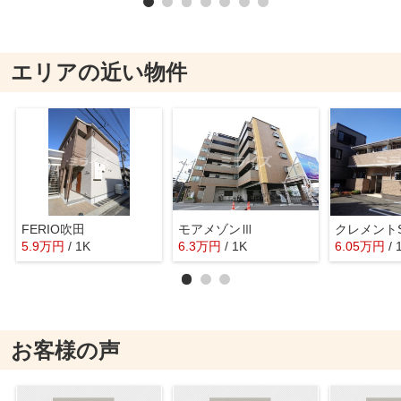
エリアの近い物件
FERIO吹田
モアメゾンⅢ
クレメント
5.9
万
円
/ 1K
6.3
万
円
/ 1K
6.05
万
円
/ 
お客様の声