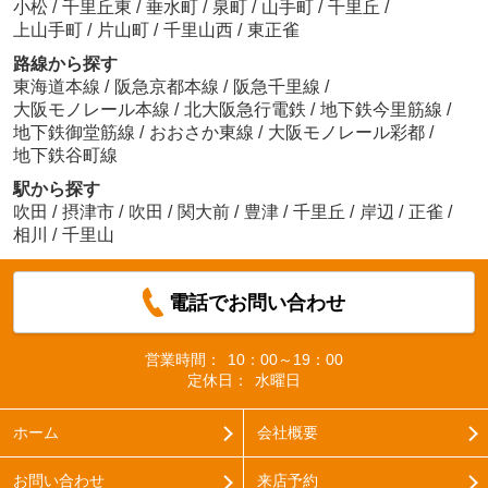
小松
/
千里丘東
/
垂水町
/
泉町
/
山手町
/
千里丘
/
上山手町
/
片山町
/
千里山西
/
東正雀
路線から探す
東海道本線
/
阪急京都本線
/
阪急千里線
/
大阪モノレール本線
/
北大阪急行電鉄
/
地下鉄今里筋線
/
地下鉄御堂筋線
/
おおさか東線
/
大阪モノレール彩都
/
地下鉄谷町線
駅から探す
吹田
/
摂津市
/
吹田
/
関大前
/
豊津
/
千里丘
/
岸辺
/
正雀
/
相川
/
千里山
電話でお問い合わせ
営業時間：
10：00～19：00
定休日：
水曜日
ホーム
会社概要
お問い合わせ
来店予約