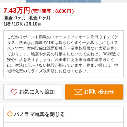
7.43万円
(管理費等：8,000円 )
0ヶ月
0ヶ月
敷金
礼金
1階
1DK
26.10㎡
こだわりポイント満載のファーストフィオーレ吹田ウインズテ
ラス。快適なお部屋の1DKは暮らしやすく一人暮らしにもオス
スメです。室内設備は洗面所独立・浴室乾燥機など大変充実し
ております。地震や火災の対策をしたいのであれば、RC構造で
安心生活を送りましょう。吹田市にある東海道本線岸辺近く
は、生活に欠かせない施設が揃っています。住まい探しは、地
域特化型のミライズ吹田店にお任せください。
お気に入り追加
お問い合わせ
パノラマ写真を閉じる