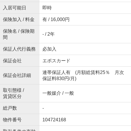
入居可能日
即時
保険加入 / 料金
有 / 16,000円
保険名 / 保険期
- / 2年
間
保証人代行義務
必加入
保証会社
エポスカード
連帯保証人有 (月額総賃料25％ 月次
保証会社詳細
保証料830円/月)
取引態様 /
一般媒介 / 一般
賃貸区分
総戸数
-
物件番号
104724168