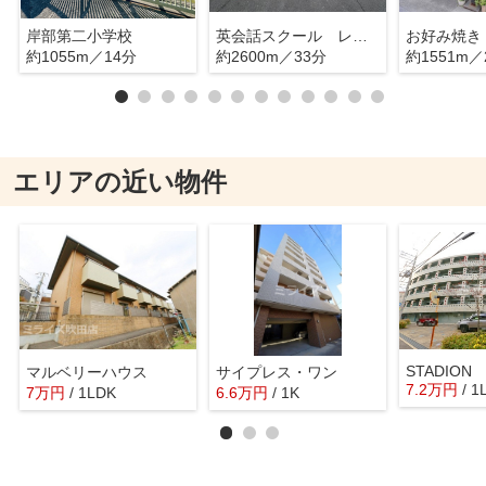
岸部第二小学校
英会話スクール レパード
お好み焼き
約1055m／14分
約2600m／33分
約1551m／
エリアの近い物件
STADION
マルベリーハウス
サイプレス・ワン
7.2
万
円
/ 1
7
万
円
/ 1LDK
6.6
万
円
/ 1K