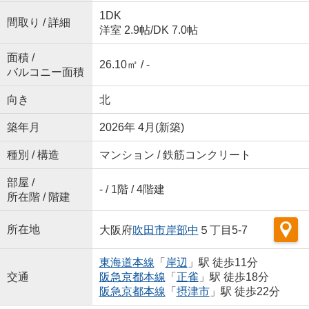
1DK
間取り / 詳細
洋室 2.9帖
/
DK 7.0帖
面積 /
26.10㎡ / -
バルコニー面積
向き
北
築年月
2026年 4月(新築)
種別 / 構造
マンション / 鉄筋コンクリート
部屋 /
- / 1階 / 4階建
所在階 / 階建
所在地
大阪府
吹田市
岸部中
５丁目5-7
東海道本線
「
岸辺
」駅 徒歩11分
交通
阪急京都本線
「
正雀
」駅 徒歩18分
阪急京都本線
「
摂津市
」駅 徒歩22分