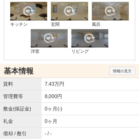
キッチン
玄関
風呂
洋室
リビング
基本情報
情報の見方
賃料
7.43万円
管理費等
8,000円
敷金(保証金)
0ヶ月(-)
礼金
0ヶ月
償却 / 敷引
- / -