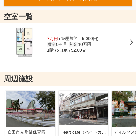
空室一覧
-
7万円
(管理費等：5,000円)
0ヶ月
10万円
敷金
礼金
1階
52.00㎡
2LDK
周辺施設
吹田市立岸部保育園
Heart cafe（ハイトカフェ）
ディルクス(Di