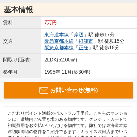
基本情報
賃料
7万円
東海道本線
「
岸辺
」駅 徒歩17分
交通
阪急京都本線
「
摂津市
」駅 徒歩15分
阪急京都本線
「
正雀
」駅 徒歩18分
間取り(面積)
2LDK(52.00㎡)
築年月
1995年 11月(築30年)
お問い合わせ(無料)
こだわりポイント満載のパストラル千里丘。こちらのマンショ
ンは、敷地内ごみ置き場のある物件です。クレジットカードで
初期費用をお支払いいただける物件です。弊社では東海道本線
岸辺駅周辺の物件をご紹介できます。ミライズ吹田店までいつ