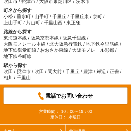
吹田市
/
摂津市
/
大阪市東淀川区
/
茨木市
町名から探す
小松
/
垂水町
/
山手町
/
千里丘
/
千里丘東
/
泉町
/
上山手町
/
片山町
/
千里山西
/
東正雀
路線から探す
東海道本線
/
阪急京都本線
/
阪急千里線
/
大阪モノレール本線
/
北大阪急行電鉄
/
地下鉄今里筋線
/
地下鉄御堂筋線
/
おおさか東線
/
大阪モノレール彩都
/
地下鉄谷町線
駅から探す
吹田
/
摂津市
/
吹田
/
関大前
/
千里丘
/
豊津
/
岸辺
/
正雀
/
相川
/
千里山
電話でお問い合わせ
営業時間：
10：00～19：00
定休日：
水曜日
ホーム
会社概要