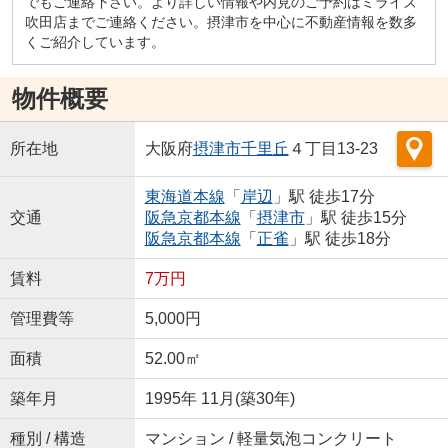
でもご連絡下さい。より詳しい情報や内見のご予約はミライズ
吹田店までご連絡ください。摂津市を中心に不動産情報を数多
くご紹介しています。
物件概要
所在地
大阪府
摂津市
千里丘
４丁目13-23
東海道本線
「
岸辺
」駅 徒歩17分
交通
阪急京都本線
「
摂津市
」駅 徒歩15分
阪急京都本線
「
正雀
」駅 徒歩18分
賃料
7万円
管理費等
5,000円
面積
52.00㎡
築年月
1995年 11月(築30年)
種別 / 構造
マンション / 軽量気泡コンクリート