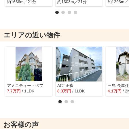
約1666m／21分
約1603m／21分
約1293m／
エリアの近い物件
アメニティー・ベフ
ACT正雀
三島 長屋
7.7
万
円
/ 1LDK
8.3
万
円
/ 1LDK
4.1
万
円
/ 2
お客様の声