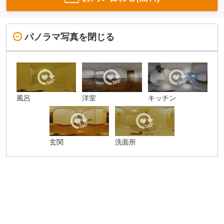
パノラマ写真を閉じる
風呂
洋室
キッチン
玄関
洗面所