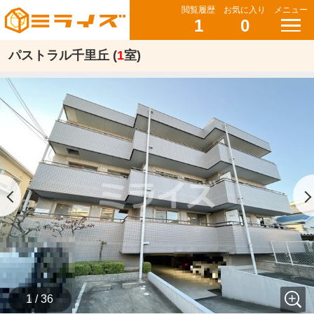
閲覧履歴
お気に入り
メニュー
1
0
パストラル千里丘 (
1
室)
1 / 36