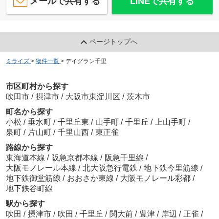
メールで共有する
LINEで共有する
ページトップへ
ミライズ
>
物件一覧
>
デイグラン千里
市区町村から探す
吹田市
/
摂津市
/
大阪市東淀川区
/
茨木市
町名から探す
小松
/
垂水町
/
千里丘東
/
山手町
/
千里丘
/
上山手町
/
泉町
/
片山町
/
千里山西
/
東正雀
路線から探す
東海道本線
/
阪急京都本線
/
阪急千里線
/
大阪モノレール本線
/
北大阪急行電鉄
/
地下鉄今里筋線
/
地下鉄御堂筋線
/
おおさか東線
/
大阪モノレール彩都
/
地下鉄谷町線
駅から探す
吹田
/
摂津市
/
吹田
/
千里丘
/
関大前
/
豊津
/
岸辺
/
正雀
/