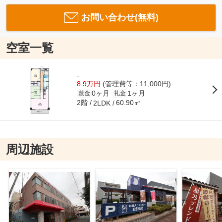
お問い合わせ(無料)
空室一覧
-
8.9万円
(管理費等：11,000円)
0ヶ月
1ヶ月
敷金
礼金
2階
60.90㎡
2LDK
周辺施設