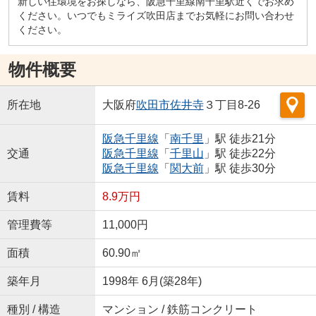
新しい住環境をお探しなら、阪急千里線南千里駅近くでお求め
ください。いつでもミライズ吹田店までお気軽にお問い合わせ
ください。
物件概要
所在地
大阪府
吹田市
佐井寺
３丁目8-26
阪急千里線
「
南千里
」駅 徒歩21分
交通
阪急千里線
「
千里山
」駅 徒歩22分
阪急千里線
「
関大前
」駅 徒歩30分
賃料
8.9万円
管理費等
11,000円
面積
60.90㎡
築年月
1998年 6月(築28年)
種別 / 構造
マンション / 鉄筋コンクリート