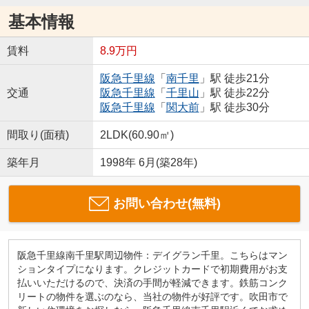
基本情報
賃料
8.9万円
阪急千里線
「
南千里
」駅 徒歩21分
交通
阪急千里線
「
千里山
」駅 徒歩22分
阪急千里線
「
関大前
」駅 徒歩30分
間取り(面積)
2LDK(60.90㎡)
築年月
1998年 6月(築28年)
お問い合わせ(無料)
阪急千里線南千里駅周辺物件：デイグラン千里。こちらはマン
ションタイプになります。クレジットカードで初期費用がお支
払いいただけるので、決済の手間が軽減できます。鉄筋コンク
リートの物件を選ぶのなら、当社の物件が好評です。吹田市で