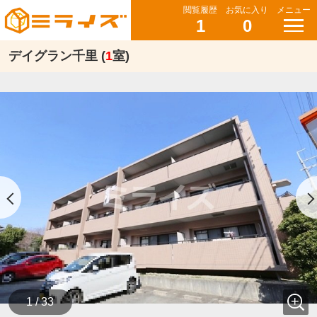
閲覧履歴
お気に入り
メニュー
1
0
デイグラン千里 (
1
室)
1 / 33