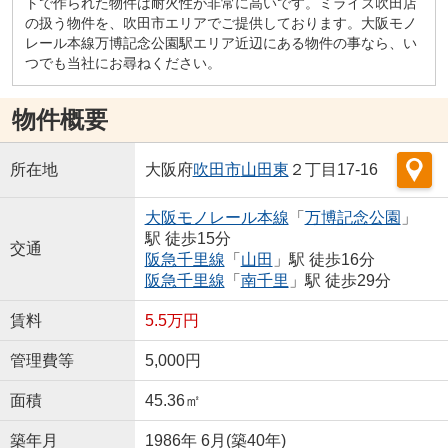
トで作られた物件は耐火性が非常に高いです。ミライズ吹田店
の扱う物件を、吹田市エリアでご提供しております。大阪モノ
レール本線万博記念公園駅エリア近辺にある物件の事なら、い
つでも当社にお尋ねください。
物件概要
所在地
大阪府
吹田市
山田東
２丁目17-16
大阪モノレール本線
「
万博記念公園
」
駅 徒歩15分
交通
阪急千里線
「
山田
」駅 徒歩16分
阪急千里線
「
南千里
」駅 徒歩29分
賃料
5.5万円
管理費等
5,000円
面積
45.36㎡
築年月
1986年 6月(築40年)