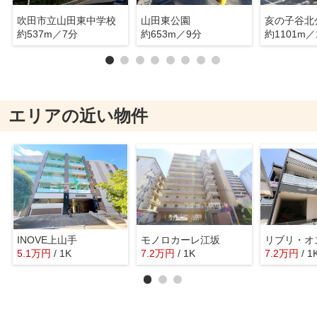
吹田市立山田東中学校
山田東公園
亥の子谷北
約537m／7分
約653m／9分
約1101m／
エリアの近い物件
INOVE上山手
モノロカーレ江坂
リブリ・オ
5.1
万
円
/ 1K
7.2
万
円
/ 1K
7.2
万
円
/ 1