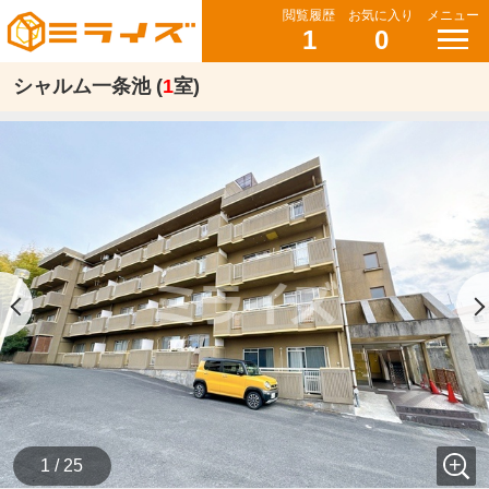
閲覧履歴
お気に入り
メニュー
1
0
シャルム一条池 (
1
室)
1 / 25