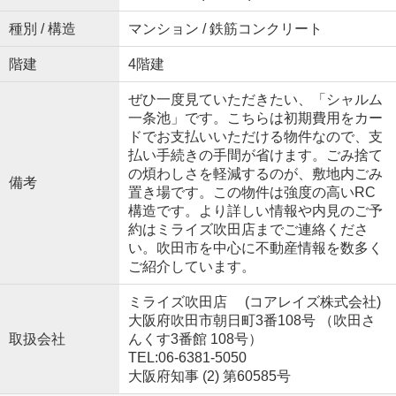
種別 / 構造
マンション / 鉄筋コンクリート
階建
4階建
ぜひ一度見ていただきたい、「シャルム
一条池」です。こちらは初期費用をカー
ドでお支払いいただける物件なので、支
払い手続きの手間が省けます。ごみ捨て
の煩わしさを軽減するのが、敷地内ごみ
備考
置き場です。この物件は強度の高いRC
構造です。より詳しい情報や内見のご予
約はミライズ吹田店までご連絡くださ
い。吹田市を中心に不動産情報を数多く
ご紹介しています。
ミライズ吹田店 (コアレイズ株式会社)
大阪府吹田市朝日町3番108号 （吹田さ
取扱会社
んくす3番館 108号）
TEL:06-6381-5050
大阪府知事 (2) 第60585号