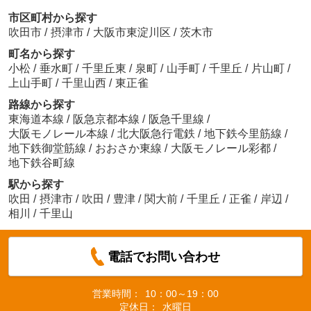
市区町村から探す
吹田市
/
摂津市
/
大阪市東淀川区
/
茨木市
町名から探す
小松
/
垂水町
/
千里丘東
/
泉町
/
山手町
/
千里丘
/
片山町
/
上山手町
/
千里山西
/
東正雀
路線から探す
東海道本線
/
阪急京都本線
/
阪急千里線
/
大阪モノレール本線
/
北大阪急行電鉄
/
地下鉄今里筋線
/
地下鉄御堂筋線
/
おおさか東線
/
大阪モノレール彩都
/
地下鉄谷町線
駅から探す
吹田
/
摂津市
/
吹田
/
豊津
/
関大前
/
千里丘
/
正雀
/
岸辺
/
相川
/
千里山
電話でお問い合わせ
営業時間：
10：00～19：00
定休日：
水曜日